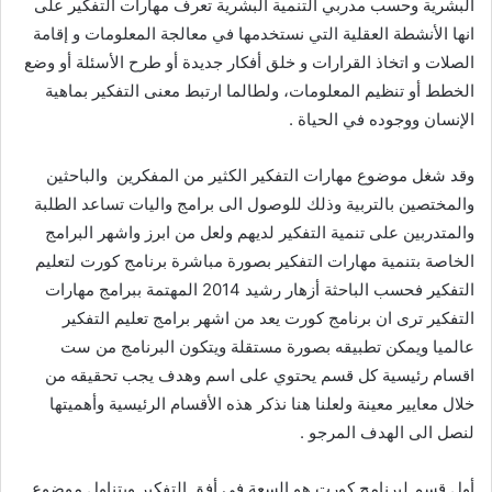
البشرية وحسب مدربي التنمية البشرية تعرف مهارات التفكير على
انها الأنشطة العقلية التي نستخدمها في معالجة المعلومات و إقامة
الصلات و اتخاذ القرارات و خلق أفكار جديدة أو طرح الأسئلة أو وضع
الخطط أو تنظيم المعلومات، ولطالما ارتبط معنى التفكير بماهية
الإنسان ووجوده في الحياة .
وقد شغل موضوع مهارات التفكير الكثير من المفكرين والباحثين
والمختصين بالتربية وذلك للوصول الى برامج واليات تساعد الطلبة
والمتدربين على تنمية التفكير لديهم ولعل من ابرز واشهر البرامج
الخاصة بتنمية مهارات التفكير بصورة مباشرة برنامج كورت لتعليم
التفكير فحسب الباحثة أزهار رشيد 2014 المهتمة ببرامج مهارات
التفكير ترى ان برنامج كورت يعد من اشهر برامج تعليم التفكير
عالميا ويمكن تطبيقه بصورة مستقلة ويتكون البرنامج من ست
اقسام رئيسية كل قسم يحتوي على اسم وهدف يجب تحقيقه من
خلال معايير معينة ولعلنا هنا نذكر هذه الأقسام الرئيسية وأهميتها
لنصل الى الهدف المرجو .
أول قسم لبرنامج كورت هو السعة في أفق التفكير ويتناول موضوع