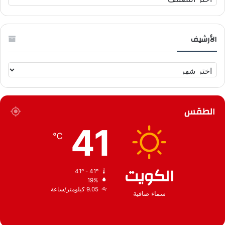
الموقع
الأرشيف
الأرشيف
الطقس
41
℃
الكويت
41º - 41º
19%
9.05 كيلومتر/ساعة
سماء صافية