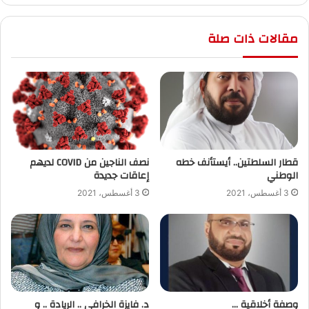
مقالات ذات صلة
قطار السلطتين.. أيستأنف خطه
نصف الناجين من COVID لديهم
الوطني
إعاقات جديدة
3 أغسطس، 2021
3 أغسطس، 2021
وصفة أخلاقية …
د. فايزة الخرافي .. الريادة .. و