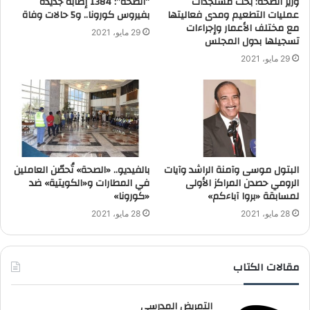
وزير الصحة: بحث مستجدات
“الصحة”: 1384 إصابة جديدة
عمليات التطعيم ومدى فعاليتها
بفيروس كورونا.. و5 حالات وفاة
مع مختلف الأعمار وإجراءات
29 مايو، 2021
تسجيلها بدول المجلس
29 مايو، 2021
البتول موسى وآمنة الراشد وآيات
بالفيديو.. «الصحة» تُحصّن العاملين
الرومي حصدن المراكز الأولى
في المطارات و«الكويتية» ضد
لمسابقة «بروا آباءكم»
«كورونا»
28 مايو، 2021
28 مايو، 2021
مقالات الكتاب
التمريض المدرسي