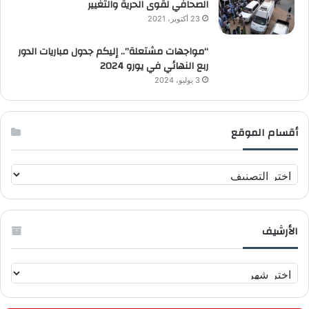
الصحافي لقوى الحرية والتغيير
23 أكتوبر، 2021
“مواجهات مشتعلة”.. إليكم جدول مباريات الدور
ربع النهائي في يورو 2024
3 يوليو، 2024
أقسام الموقع
أ
ق
س
ا
الأرشيف
م
ا
ل
ا
م
ل
و
أ
ق