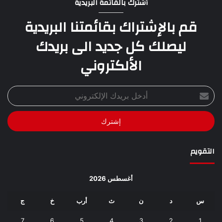
أشترك بالقائمة البريدية
قم بالإشتراك بقائمتنا البريدية
ليصلك كل جديد الى بريدك
الألكتروني
أدخل
بريدك
الإلكتروني
التقويم
أغسطس 2026
س
د
ن
ث
أرب
خ
ج
7
6
5
4
3
2
1