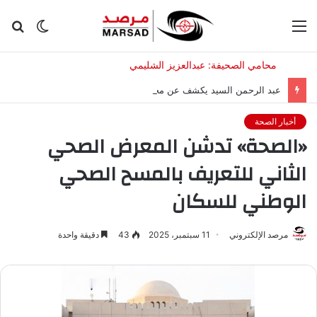
القائمة
الوضع
بح
المظلم
عن
عبد الرحمن السيد يكشف عن محادثة “ودية” مع أوباما..هل سيدعمه؟
أخبار الصحة
«الصحة» تدشن المعرض الصحي
الثاني للتعريف بالمسح الصحي
الوطني للسكان
مرصد الإلكتروني
11 سبتمبر، 2025
43
دقيقة واحدة