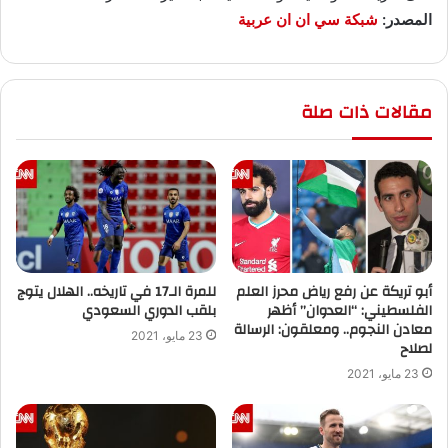
المصدر:
شبكة سي ان ان عربية
مقالات ذات صلة
أبو تريكة عن رفع رياض محرز العلم
للمرة الـ17 في تاريخه.. الهلال يتوج
الفلسطيني: “العدوان” أظهر
بلقب الدوري السعودي
معادن النجوم.. ومعلقون: الرسالة
23 مايو، 2021
لصلاح
23 مايو، 2021