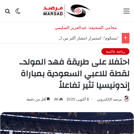
القائمة
الوضع
بح
المظلم
عن
“سنتكوم”: استمرار انتشار أكثر من 20 سفينة حربية لمواصلة حصار إيران
رياضة عالمية
احتفلا على طريقة فهد المولد..
لقطة للاعبي السعودية بمباراة
إندونيسيا تثير تفاعلاً
مرصد الإلكتروني
8 أكتوبر، 2025
66
أقل من دقيقة