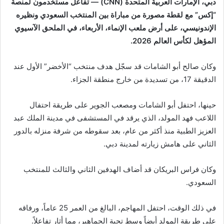
دبي، الإمارات العربية المتحدة (CNN) — تفاعل مستخدمون لمنصة
“إكس” مع لقطة مصورة من مباراة بين المنتخب السعودي ونظيره
الإندونيسي، على أرض ملعب الإنماء، الأربعاء، في الملحق الآسيوي
المؤهل لكأس العالم 2026.
وكان صالح أبو الشامات قد سجّل هدف منتخب “الأخضر” الأول عند
الدقيقة 17، من تسديدة من خارج منطقة الجزاء.
حينها، احتفل أبو الشامات ومصعب الجوير على طريقة احتفال
اللاعب فهد المولد، الذي يرقد في المستشفى في مدينة الملك عبد
العزيز الطبية منذ أكثر من عام، بعد سقوطه من شرفة منزله بالدور
الثاني على هامش زيارته لمدينة دبي.
وكان فراس البريكان قد أضاف الهدفين الثاني والثالث للمنتخب
السعودي.
في ذلك الوقت، احتفل المهاجم، البالغ من العمر 25 عاماً، ورفاقه
على طريقة المولد أيضاً وسط تحية الجماهير، مما أثار تفاعلاً.