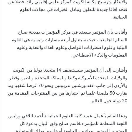
والابتكار وترسيخ مكانة الكويت كمركز علمي إقليمي رائد، فضلا عن
فتحه آفاقا جديدة للتعاون وتبادل الخبرات في مجالات العلوم
الحياتية.
وأفادت بأن المؤتمر سيعقد في مركز المؤتمرات بمدينة صباح
السالم الجامعية، حيث سيتناول أربعة مسارات رئيسية هي العلوم
البيئية وعلوم اضطرابات التواصل وعلوم الغذاء والتغذية وعلوم
المعلومات والذكاء الاصطناعي.
وأشارت إلى أن المؤتمر سيستضيف 14 متحدثا دوليا من الكويت
والولايات المتحدة الأميركية وكندا والمملكة المتحدة والصين وقطر
والأردن إلى جانب عقد ورشتين تدريبيتين ونحو 70 عرضا شفهيا وما
يقارب 50 ملصقا علميا تم اختيارها من بين المقترحات المقدمة من
20 دولة حول العالم.
ودعا القائم بأعمال عميد كلية العلوم الحياتية د.أحمد اللافي ورئيس
اللجنة المنظمة للمؤتمر د.قاسم صالح وفق البيان بدعوة كل
المهتمين للحضور سواء من الجامعة أو خارجها وذلك للاستفادة