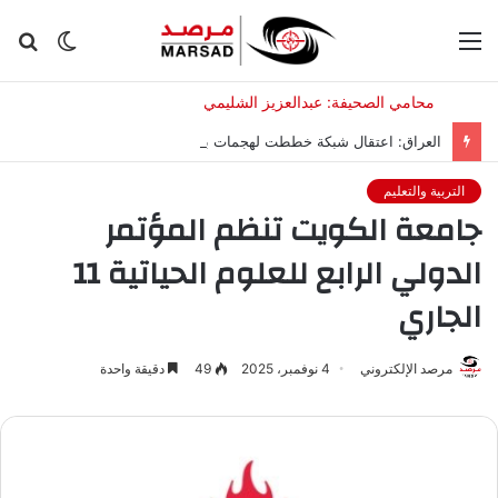
القائمة
الوضع
بح
المظلم
عن
العراق: اعتقال شبكة خططت لهجمات بالمسيّرات ضد “أهداف معينة”
التربية والتعليم
جامعة الكويت تنظم المؤتمر
الدولي الرابع للعلوم الحياتية 11
الجاري
مرصد الإلكتروني
4 نوفمبر، 2025
49
دقيقة واحدة