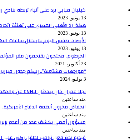
كيليان مبابي يرد على أنباء تربطه بنادي ر
13 يونيو، 2023
هكذا رد الأهلي المصري على تهنئة اتحاد
13 يونيو، 2023
الأرصاد: طقس اليوم حار خلال ساعات النهار
13 يونيو، 2023
الخرطوم.. محتجون يقتحمون مقر المؤتمر 
23 أكتوبر، 2021
“مواجهات مشتعلة”.. إليكم جدول مباريات ال
3 يوليو، 2024
نجلا عمران خان يتحدثان لـCNN عن والدهما وما يخشيانه
منذ ساعتين
انخفاض مخزون أنظمة الدفاع الأمريكية.. م
منذ ساعتين
مسؤول أممي يكشف عدد من أعدم بإيران 
منذ ساعتين
فيديو ردة فعل ترامب لطفل ركض على الم