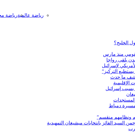
رياضة عالمية
رياضة مح
ول الخليج؟
لقومي منذ مارس
دن يلقى رواجا
تكشف ما حدث
 بسبب إسرائيل
يغان
 المستجدات
مسيرة دمياط
هم ونظامهم منقسم”
من السيد الفائز بانتخابات ميشيغان التمهيدية
غرب