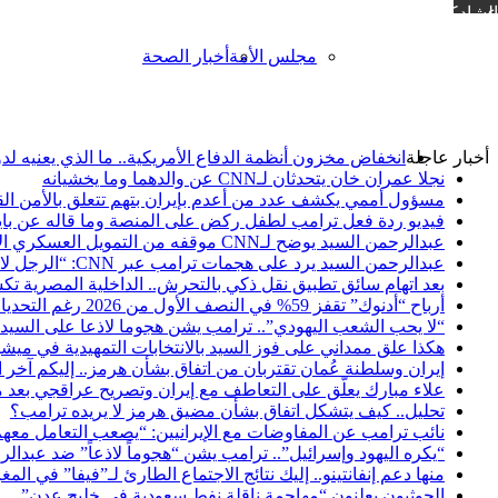
مشاركة عبر البريد
مجلس الأمة
أخبار الصحة
أخبار عاجلة
انخفاض مخزون أنظمة الدفاع الأمريكية.. ما الذي يعنيه لد
نجلا عمران خان يتحدثان لـCNN عن والدهما وما يخشيانه
مسؤول أممي يكشف عدد من أعدم بإيران بتهم تتعلق بالأمن ا
فيديو ردة فعل ترامب لطفل ركض على المنصة وما قاله عن باي
عبدالرحمن السيد يوضح لـCNN موقفه من التمويل العسكري الأمريكي لإسرائيل
عبدالرحمن السيد يرد على هجمات ترامب عبر CNN: “الرجل لا يستطيع التركيز”
بعد اتهام سائق تطبيق نقل ذكي بالتحرش.. الداخلية المصرية 
أرباح “أدنوك” تقفز 59% في النصف الأول من 2026 رغم التحديات الإقليمية
“لا يحب الشعب اليهودي”.. ترامب يشن هجوما لاذعا على السيد
هكذا علق ممداني على فوز السيد بالانتخابات التمهيدية في ميش
إيران وسلطنة عُمان تقتربان من اتفاق بشأن هرمز.. إليكم آخر
علاء مبارك يعلّق على التعاطف مع إيران وتصريح عراقجي بعد 
تحليل.. كيف يتشكل اتفاق بشأن مضيق هرمز لا يريده ترامب؟
نائب ترامب عن المفاوضات مع الإيرانيين: “يصعب التعامل مع
“يكره اليهود وإسرائيل”.. ترامب يشن “هجوماً لاذعاً” ضد عبدالرح
منها دعم إنفانتينو.. إليك نتائج الاجتماع الطارئ لـ”فيفا” في الم
الحوثيون يعلنون “مهاجمة ناقلة نفط سعودية في خليج عدن”