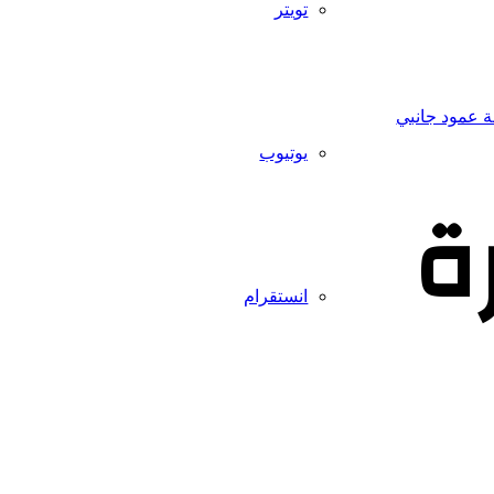
تويتر
 عمود جانبي
يوتيوب
رة
انستقرام