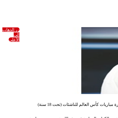
زر الذهاب
إلى
الأعلى
أعلن رئيس نادي الألعاب الشتوية فهيد العجمي اختيار الاتحاد الدولي لهوكي الجليد (IIHF) الكويتية شوق الهندال للمشاركة في تحكيم وإدارة مباريات كأس العالم للناشئات (تحت 18 سنة)