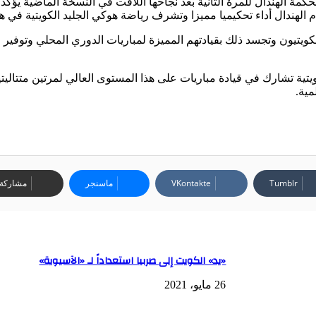
مة الهندال للمرة الثانية بعد نجاحها اللافت في النسخة الماضية يؤكد 
م الهندال أداء تحكيميا مميزا وتشرف رياضة هوكي الجليد الكويتية في هذ
يتيون وتجسد ذلك بقيادتهم المميزة لمباريات الدوري المحلي وتوفير ا
ويتية تشارك في قيادة مباريات على هذا المستوى العالي لمرتين متتالي
مية.
ماسنجر
مشاركة ع
«يد» الكويت إلى صربيا استعداداً لـ «الآسيوية»
26 مايو، 2021