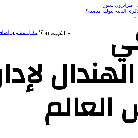
رى الثانية لتوليه منصبه؟
له
ي
℃
مقال عشوائي
إضافة
الكويت
41
 الهندال لإدا
 العالم