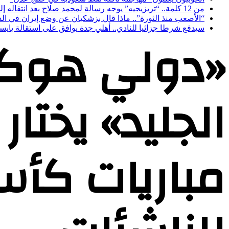
من 12 كلمة.. “تريزيجيه” يوجه رسالة لمحمد صلاح بعد انتقاله إلى طرابزون سبور
“الأصعب منذ الثورة”.. ماذا قال بزشكيان عن وضع إيران في الذك
سيدفع شرطا جزائيا للنادي.. أهلي جدة يوافق على استقالة يايس
«دولي هوك
الجليد» يختار
مباريات كأس