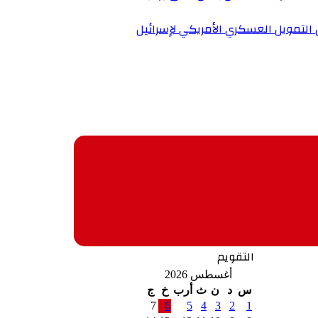
التقويم
أغسطس 2026
س
د
ن
ث
أرب
خ
ج
7
6
5
4
3
2
1