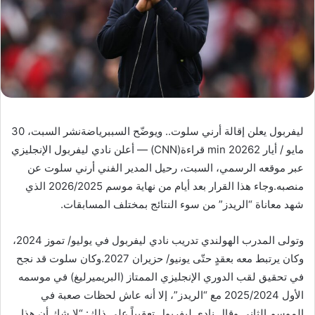
ليفربول يعلن إقالة أرني سلوت.. ويوضّح السببرياضةنشر السبت، 30
مايو / أيار 20262 min قراءة(CNN) — أعلن نادي ليفربول الإنجليزي
عبر موقعه الرسمي، السبت، رحيل المدير الفني أرني سلوت عن
منصبه.وجاء هذا القرار بعد أيام من نهاية موسم 2026/2025 الذي
شهد معاناة “الريدز” من سوء النتائج بمختلف المسابقات.
وتولى المدرب الهولندي تدريب نادي ليفربول في يوليو/ تموز 2024،
وكان يرتبط معه بعقدٍ حتّى يونيو/ حزيران 2027.وكان سلوت قد نجح
في تحقيق لقب الدوري الإنجليزي الممتاز (البريميرليغ) في موسمه
الأول 2025/2024 مع “الريدز”، إلا أنه عاش لحظات صعبة في
الموسم الثاني.وقال نادي ليفربول تعقيباً على ذلك: “لا شك أن هذا