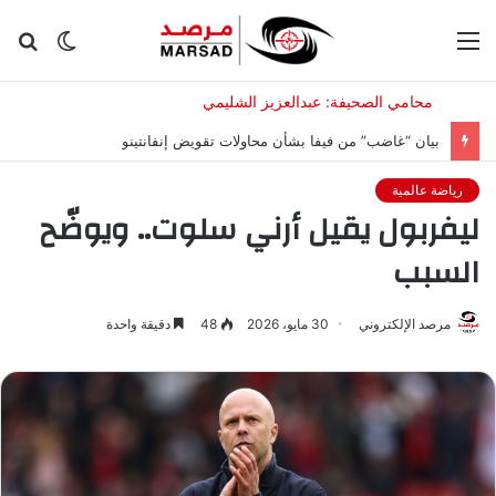
القائمة
الوضع
بح
المظلم
عن
بيان “غاضب” من فيفا بشأن محاولات تقويض إنفانتينو
رياضة عالمية
ليفربول يقيل أرني سلوت.. ويوضّح
السبب
مرصد الإلكتروني
30 مايو، 2026
48
دقيقة واحدة