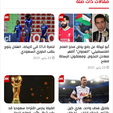
مقالات ذات صلة
أبو تريكة عن رفع رياض محرز العلم
للمرة الـ17 في تاريخه.. الهلال يتوج
الفلسطيني: “العدوان” أظهر
بلقب الدوري السعودي
معادن النجوم.. ومعلقون: الرسالة
23 مايو، 2021
لصلاح
23 مايو، 2021
بفارق هدف واحد.. هاري كين
الفيفا يدرس اقتراحا سعوديا قد