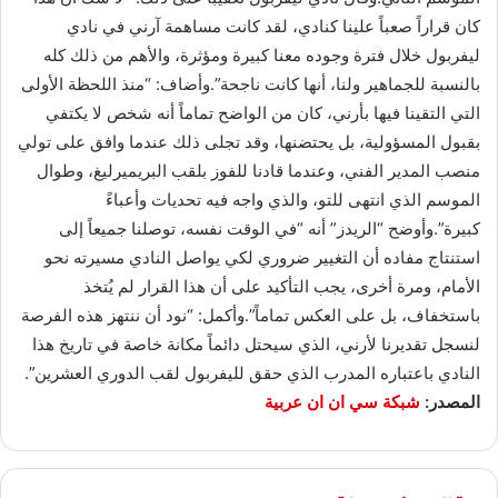
كان قراراً صعباً علينا كنادي، لقد كانت مساهمة آرني في نادي
ليفربول خلال فترة وجوده معنا كبيرة ومؤثرة، والأهم من ذلك كله
بالنسبة للجماهير ولنا، أنها كانت ناجحة”.وأضاف: “منذ اللحظة الأولى
التي التقينا فيها بأرني، كان من الواضح تماماً أنه شخص لا يكتفي
بقبول المسؤولية، بل يحتضنها، وقد تجلى ذلك عندما وافق على تولي
منصب المدير الفني، وعندما قادنا للفوز بلقب البريميرليغ، وطوال
الموسم الذي انتهى للتو، والذي واجه فيه تحديات وأعباءً
كبيرة”.وأوضح “الريدز” أنه “في الوقت نفسه، توصلنا جميعاً إلى
استنتاج مفاده أن التغيير ضروري لكي يواصل النادي مسيرته نحو
الأمام، ومرة أخرى، يجب التأكيد على أن هذا القرار لم يُتخذ
باستخفاف، بل على العكس تماماً”.وأكمل: “نود أن ننتهز هذه الفرصة
لنسجل تقديرنا لأرني، الذي سيحتل دائماً مكانة خاصة في تاريخ هذا
النادي باعتباره المدرب الذي حقق لليفربول لقب الدوري العشرين”.
المصدر:
شبكة سي ان ان عربية