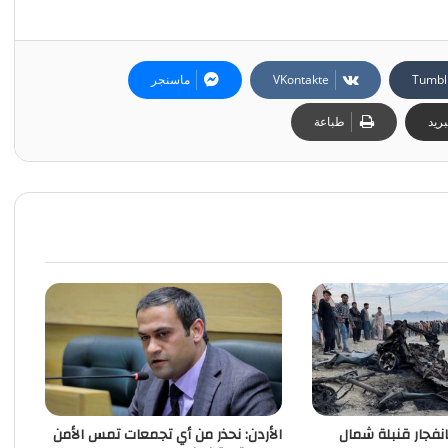
ماسنجر
ريد
طباعة
مقتل 3 وجرح 15 بانفجار قنبلة‭ ‬شمال
الأردن: نحذر من أي تجمعات تمس الأمن