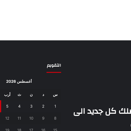
التقويم
أغسطس 2026
س
د
ن
ث
أرب
يصلك كل جديد الى
1
2
3
4
5
12
11
10
9
8
19
18
17
16
15