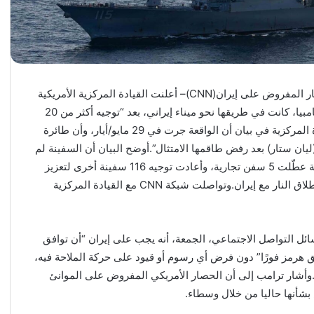
سنتكوم: استهداف سفينة في خليج عُمان بعد مخالفتها الحصار المفروض على إيران(CNN)– أعلنت القيادة المركزية الأمريكية
(سنتكوم)، السبت، تعطيل سفينة في خليج عُمان ترفع علم غامبيا، كانت في طريقها نحو ميناء إيراني، بعد “توجيه أكثر من 20
إنذار لها، وإبلاغها بمخالفة الحصار الأمريكي”.وأوضحت القيادة المركزية في بيان أن الواقعة جرت في 29 مايو/أيار، وأن طائرة
ان ستار) بعد رفض طاقمها الامتثال”.أوضح البيان أن السفينة لم
تعد متجهة نحو إيران حاليًا.وأشار أيضًا إلى أن القوات الأمريكية عطّلت 5 سفن تجارية، وأعادت توجيه 116 سفينة أخرى لتعزيز
الحصار البحري بشكل كامل، في ظل استمرار سريان وقف إطلاق النار مع إيران.وتواصلت شبكة CNN مع القيادة المركزية
ئل التواصل الاجتماعي، الجمعة، أنه يجب على إيران “أن توافق
ضيق هرمز فورًا” دون فرض أي رسوم أو قيود على حركة الملاحة فيه،
ا”.وأشار ترامب إلى أن الحصار الأمريكي المفروض على الموانئ
 بشأنها حاليا من خلال وسطاء.