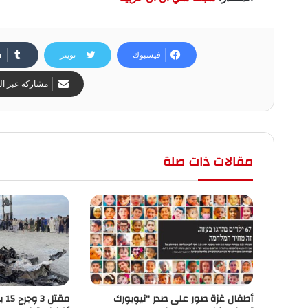
فيسبوك
تويتر
مشاركة عبر الب
مقالات ذات صلة
أطفال غزة صور على صدر “نيويورك