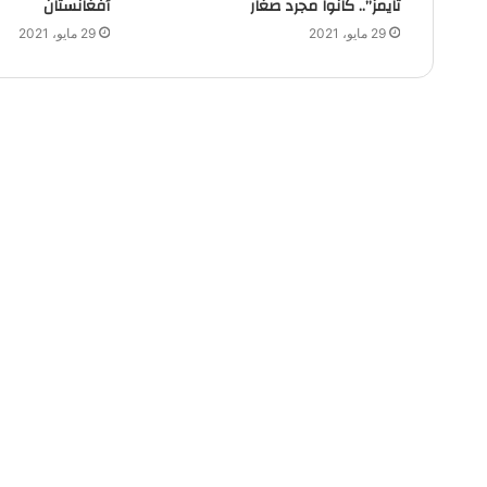
تايمز”.. كانوا مجرد صغار
أفغانستان
29 مايو، 2021
29 مايو، 2021