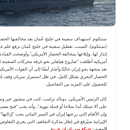
أمريكية أطلقت “صاروخ هيلفاير نحو غرفة محركات السفينة (لي
للحصول على المزيد من التفاصيل.
كان الرئيس الأمريكي، دونالد ترامب، كتب في منشور عبر وسا
على ألا تمتلك أبدا سلاحا أو قنبلة نووية”، وأنه يجب “فتح م
وإن الألغام التي زرعتها إيران في الممر المائي يجب “إزالته
الإيرانية سيُرفع في إطار مذكرة التفاهم، التي يجري التفاوض
المصدر:
شبكة سي ان ان عربية