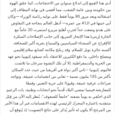
أدى هذا القمع إلى اندلاع سنواتٍ من الاحتجاجات، كما عمّق الهوة
بين حكومته وبين عامة الشعب، مما أفضى في نهاية المطاف إلى
استقالته.وبعد مرور 90 يوماً فقط على توليه رئاسة الوزراء —وكان
آبي حينها في الـ41 من عمره— أذهل العالم بنجاحه في التفاوض
على هدنةٍ وضعت حداً لحربٍ أهليةٍ مريرةٍ استمرت 20 عاماً مع
الجارة إريتريا.هذا الإنجاز السريع، إلى جانب الإصلاحات المبكرة
كالإفراج عن السجناء السياسيين والسماح بحرية أكبر للصحافة،
أكسبه جائزة نوبل للسلام. وقد رسّخ مكانته كصانع سلام إقليمي
ومصلح داخلي، ما دفع الكثيرين للاعتقاد بأنه سيقود إثيوبيا نحو عهد
من الحرية والديمقراطية، إلا أن تلك النشوة سرعان ما تلاشت.
فاليوم، إثيوبيا – ثاني أكبر دولة في أفريقيا من حيث عدد السكان
بأكثر من 135 مليون نسمة – تعاني من انقسامات عميقة، وتواجه
صراعات عرقية عنيفة، وقيودًا على حرية التعبير، وقمعًا
للمعارضة.فبينما تمضي البلاد قُدماً نحو انتخابات وطنية، بات الزعيم
الذي احتُفي به يوماً بصفته “جامعاً للصفوف”، يُنظر إليه الآن من قِبَل
منتقديه باعتباره المحرك الرئيسي لهذه الانقسامات.غير أن هذا الأمر
من المرجح ألا يكون له تأثير يُذكر على نتائج التصويت؛ إذ يُتوقع أن