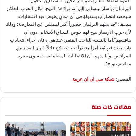
“دعوة أعضاء المعارضة والمرشحين المستقلين لدخول
البرلمان”.وأشار تيتشاني إلى أنه لولا هذا النهج، لكان الحزب الحاكم
سيحصد انتصاراتٍ بسهولةٍ في أي مكانٍ يخوض فيه الانتخابات،
مضيفا: “قد يشهد البرلمان حضوراً أكبر لممثلين عن المعارضة؛ وذلك
لأن حزب الازدهار يتيح لهم خوض السباق الانتخابي دون أن
ينافسهم”.أما بالنسبة للباحث المنفي غيتاهون، فإن إجراء انتخاباتٍ
ذات مصداقيةٍ يُعد أمراً متعذراً؛ حيث صرّح قائلاً: “يرى العديد من
المراقبين، وأنا منهم، أن الانتخابات المقبلة ليست سوى مجرد
مراسم تتويج”.
المصدر:
شبكة سي ان ان عربية
مقالات ذات صلة