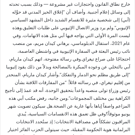
خارج نطاق القانون واحتجازات غير مشروعة — وذلك بسبب تحدثه
إلى وسائل إعلام أجنبية. وأضاف أن “إغلاق الحيز المدني قد حوَّله
(آبي) إلى شخصية مثيرة للانقسام الشديد داخل المشهد السياسي
الإثيوبي”.ولم يرد وزير الاتصال الإثيوبي على طلبات التعليق.وهذه
ليست المرة الأولى التي يواجه فيها آبي مثل هذه الاتهامات. وفي
عام 2021، استقال الدبلوماسي، برهاني كيدان مريم، من منصب
نائب رئيس البعثة في السفارة الإثيوبية في واشنطن العاصمة،
احتجاجًا على صراع تيغراي.وفي رسالة مفتوحة، اتهم كيدان ماريام،
آبي بالتخلي عن وعوده المبكرة بالمصالحة وبدلاً من ذلك يقود إثيوبيا
“إلى طريق مظلم نحو الدمار والتفكك”.وأشار كيدان ماريام، المنحدر
من إقليم تيغراي، في رسالته قائلاً: “من المفارقات اللافتة بشأن
رئيس وزراءٍ تولى منصبه واعداً بتحقيق الوحدة، أنه قد عمدَ إلى تأجيج
الكراهية بين مختلف المجموعات”.ومن جانبه، رفض مكتب آبي هذه
المزاعم واصفاً إياها بأنها عارية عن الصحة.هل سيكون تصويت شهر
يونيو موثوقاً؟وفي ظل تعمق هذه الانقسامات السياسية، يُبدي
المراقبون تشككاً في مصداقية الانتخابات؛ إذ ستُحدد الانتخابات
البرلمانية هوية الحكومة المقبلة، حيث سيتولى الحزب الفائز اختيار