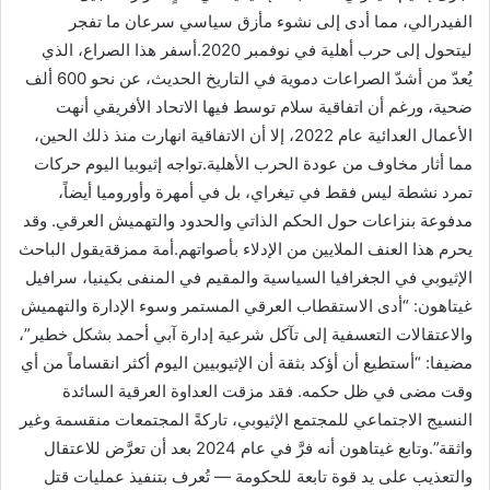
الفيدرالي، مما أدى إلى نشوء مأزق سياسي سرعان ما تفجر
ليتحول إلى حرب أهلية في نوفمبر 2020.أسفر هذا الصراع، الذي
يُعدّ من أشدّ الصراعات دموية في التاريخ الحديث، عن نحو 600 ألف
ضحية، ورغم أن اتفاقية سلام توسط فيها الاتحاد الأفريقي أنهت
الأعمال العدائية عام 2022، إلا أن الاتفاقية انهارت منذ ذلك الحين،
مما أثار مخاوف من عودة الحرب الأهلية.تواجه إثيوبيا اليوم حركات
تمرد نشطة ليس فقط في تيغراي، بل في أمهرة وأوروميا أيضاً،
مدفوعة بنزاعات حول الحكم الذاتي والحدود والتهميش العرقي. وقد
يحرم هذا العنف الملايين من الإدلاء بأصواتهم.أمة ممزقةيقول الباحث
الإثيوبي في الجغرافيا السياسية والمقيم في المنفى بكينيا، سرافيل
غيتاهون: “أدى الاستقطاب العرقي المستمر وسوء الإدارة والتهميش
والاعتقالات التعسفية إلى تآكل شرعية إدارة آبي أحمد بشكل خطير”،
مضيفا: “أستطيع أن أؤكد بثقة أن الإثيوبيين اليوم أكثر انقساماً من أي
وقت مضى في ظل حكمه. فقد مزقت العداوة العرقية السائدة
النسيج الاجتماعي للمجتمع الإثيوبي، تاركةً المجتمعات منقسمة وغير
واثقة”.وتابع غيتاهون أنه فرَّ في عام 2024 بعد أن تعرَّض للاعتقال
والتعذيب على يد قوة تابعة للحكومة — تُعرف بتنفيذ عمليات قتل