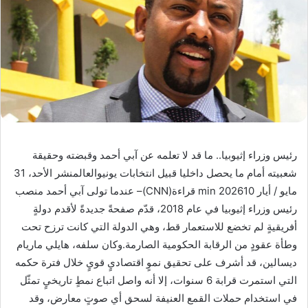
رئيس وزراء إثيوبيا.. ما قد لا تعلمه عن آبي أحمد وقبضته وحقيقة
شعبيته أمام ما يحصل داخليا قبيل انتخابات يونيوالعالمنشر الأحد، 31
مايو / أيار 202610 min قراءة(CNN)– عندما تولى آبي أحمد منصب
رئيس وزراء إثيوبيا في عام 2018، قدّم صفحةً جديدةً لأقدم دولةٍ
أفريقيةٍ لم تخضع للاستعمار قط، وهي الدولة التي كانت ترزح تحت
وطأة عقودٍ من الرقابة الحكومية الصارمة.وكان سلفه، هايلي ماريام
ديسالين، قد أشرف على تحقيق نموٍ اقتصاديٍ قويٍ خلال فترة حكمه
التي استمرت قرابة 6 سنوات، إلا أنه واصل اتباع نمطٍ تاريخيٍ تمثّل
في استخدام حملات القمع العنيفة لسحق أي صوتٍ معارض، وقد