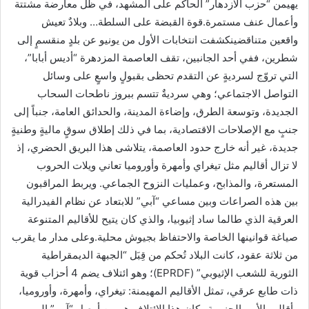
يهيمن “حزب الازدهار” الحاكم على المشهد، في ظل معارضة مشتتة
وأعمال عنف مستمرة.قوة القبضة على السلطة… وبلادٌ تعيش
واقعين متناقضينكشفت انتخابات الأول من يونيو عن بلدٍ منقسمٍ إلى
شطرين، ففي أحد الجانبين، تقف العاصمة المزدهرة “أديس أبابا”،
التي تروّج لسرديةٍ عن التقدم تحظى بقبولٍ واسعٍ على وسائل
التواصل الاجتماعي؛ وهي سرديةٌ تتسم ببروز ناطحات السحاب
الجديدة، وتوسعة الطرق، وإضاءة المدينة، والحدائق العامة، جنباً إلى
جنبٍ مع الإصلاحات الاقتصادية، بما في ذلك إطلاق سوقٍ ماليةٍ وطنيةٍ
جديدة، غير أنه خارج حدود العاصمة، يتلاشى هذا البريق الحضري، إذ
لا تزال أقاليم مثل تيغراي وأمهرة وأوروميا تعاني ويلات الحروب
المستعرة، والمذابح، وعمليات النزوح الجماعي. ويربط المراقبون
بين هذه الصراعات وبين مساعي “آبي” للابتعاد عن نظام الفيدرالية
العرقية الذي طالما ساد إثيوبيا، والذي كان يتيح للأقاليم المتنوعة
صياغة قوانينها الخاصة والاحتفاظ بجيوش محلية.وعلى مدار ما يقرب
من ثلاثة عقود، كانت البلاد تُحكم من قِبَل “الجبهة الديمقراطية
الثورية للشعب الإثيوبي” (EPRDF)؛ وهو ائتلاف يضم 4 أحزاب قوية
ذات طابع عرقي، تمثل الأقاليم المهيمنة: تيغراي، وأمهرة، وأوروميا،
وأقاليم الأمم الجنوبية.وكان هذا الائتلاف هو من أوصل “آبي” إلى