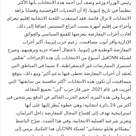
رئيس الوزراء.ورغم وصف آبي أحمد هذه الانتخابات بأنها الأكثر
تنظيماً في تاريخ إثيوبيا، إلا أن التحديات اللوجستية وقضايا نزاهة
الانتخابات لا تزال قائمة. فقد استبعدت اللجنة الانتخابية إقليم تيغراي
وأجزاء من إقليم أمهرة بسبب النزاع المستمر. إضافةً إلى ذلك،
أفادت أحزاب المعارضة بتعرضها للقمع السياسي والعوائق
الإدارية.وأقر أيوب مسافينت، زعيم حزب إيزيما، أكبر أحزاب
المعارضة الوطنية في إثيوبيا، باعتقال أعضاء حزبه وترهيبهم. وصرح
لشبكة CNNقبل أسبوع من الانتخابات بأن هذه الإجراءات “تعكس
استمرار الممارسات غير الديمقراطية، لا سيما في المناطق التي
يُعتقد أن أحزاب المعارضة تحظى فيها بدعم أكبر”.ومع ذلك، يتوقع
ميسافينت أن تكون هذه الانتخابات “أكثر تنافسية من سابقتها” التي
أُجريت في عام 2021، حين فاز حزب “آبي” بجميع المقاعد
تقريباً.وفي هذه المرة، أحجم الحزب الحاكم عن الدفع بمرشحين في
أكثر من 24 دائرة انتخابية؛ وهي خطوة يُنظر إليها على أنها
استراتيجية تهدف إلى إفساح المجال للمعارضة داخل البرلمان،
وتعزيز شرعية العملية الانتخابية، وفي هذا الصدد، صرّح الناشط
“بيفيكادو هايلو تيتشاني” لشبكة CNNبأن هذا التكتيك يرمي إلى