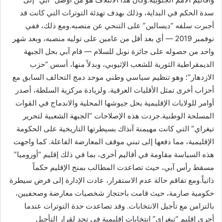
سدة الحكم في البداية، وذلك بهدف تهدئة التوترات التي كانت قد
أجبرت سلفه “ديسالين” على التنحي عن منصبه.ومع ذلك، ففي
نوفمبر 2019 — أي بعد أقل من عامين على توليه منصبه، وبعد شهر
واحد من حصوله على جائزة نوبل للسلام — قام آبي بحل الجبهة
الديمقراطية الثورية للشعب الإثيوبي، وبدلاً منها، أسس “حزب
الازدهار”؛ وهو تنظيم سياسي وطني موحد دمج التحالف السابق مع
أحزاب أخرى تمثل الأقليات العرقية. ولزيادة مركزية السلطة، أصدر
أوامر للولايات الإقليمية بحل جيوشها المحلية والاندماج في القوات
المسلحة الوطنية.جردت هذه الإصلاحات “الجبهة الشعبية لتحرير
تيغراي” التي كانت مهيمنة آنذاك بسيطرتها التاريخية على الحكومة
الإقليمية، مما دفعها إلى تبني موقف المعارضة الفاعلة. كما واجهت
هذه السياسة مقاومة في أقاليم أخرى، بما في ذلك إقليم “أوروميا”
مسقط رأس آبي، حيث تصاعدت المطالب بمنح الإقليم حكماً
ذاتياً.ومع تفاقم حالة عدم الاستقرار، عادت الإدارة إلى فرض سيطرة
حكومية صارمة، حيث قامت باحتجاز شخصيات معارضة وصحفيين،
بالتزامن مع تأجيل الانتخابات. وقد تصاعدت حدة التوترات عندما
أجرى إقليم “تيغراي” انتخابات إقليمية في تحدٍ لقرار التأجيل