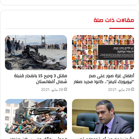
مقالات ذات صلة
أطفال غزة صور على صدر
“نيويورك تايمز”.. كانوا مجرد صغار
‬شمال أفغانستان
29 مايو، 2021
29 مايو، 2021