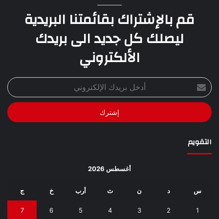
قم بالإشتراك بقائمتنا البريدية
ليصلك كل جديد الى بريدك
الألكتروني
أدخل
بريدك
الإلكتروني
التقويم
أغسطس 2026
س
د
ن
ث
أرب
خ
ج
7
6
5
4
3
2
1