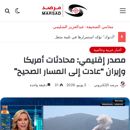
القائمة
الوضع
بح
المظلم
عن
“أدنوك” تؤكد استمرارها في تلبية متطلبات عملائها رغم الهجمات
أخبار عربية وعالمية
مصدر إقليمي: محادثات أمريكا
وإيران “عادت إلى المسار الصحيح”
مرصد الإلكتروني
2 يونيو، 2026
31
دقيقة واحدة