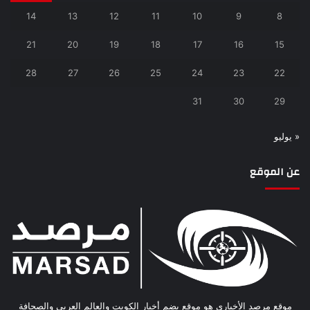
14
13
12
11
10
9
8
21
20
19
18
17
16
15
28
27
26
25
24
23
22
31
30
29
« يوليو
عن الموقع
موقع مرصد الأخباري هو موقع يضم أخبار الكويت والعالم العربي والصحافة