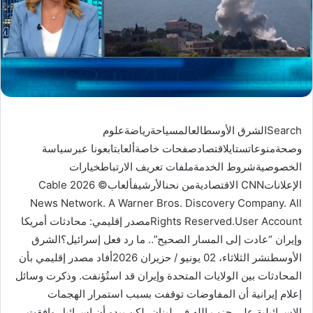
Searchالشرق الأوسطالعالمسياحةرياضةعلوم
وصحةمنوعاتستايلاقتصادصفحات خاصةألعابتابعونا عبرسياسة
الخصوصيةشروط الخدمةملفات تعريف الارتباطخيارات
الإعلاناتCNN الاقتصاديةمن نحنالأرشيفألعاب© 2026 Cable
News Network. A Warner Bros. Discovery Company. All
Rights Reserved.User Accountمصدر إقليمي: محادثات أمريكا
وإيران “عادت إلى المسار الصحيح”.. ما رد فعل إسرائيل؟الشرق
الأوسطنشر الثلاثاء، 02 يونيو / حزيران 2026أفاد مصدر إقليمي بأن
المحادثات بين الولايات المتحدة وإيران قد استُؤنفت. وذكرت وسائل
إعلام إيرانية أن المفاوضات توقفت بسبب استمرار الهجمات
الإسرائيلية على حزب الله في لبنان، لكن يبدو أن إسرائيل وافقت