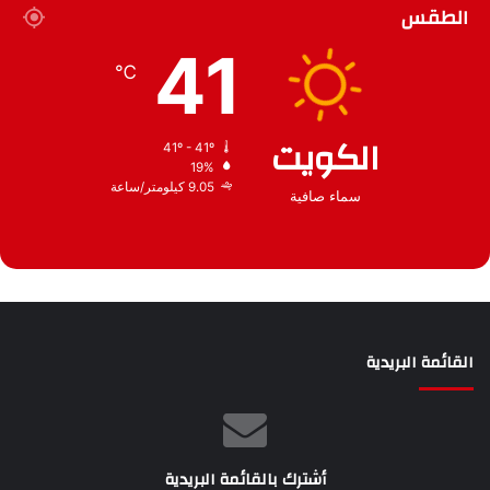
الطقس
ش
ي
41
ف
℃
الكويت
41º - 41º
19%
9.05 كيلومتر/ساعة
سماء صافية
القائمة البريدية
أشترك بالقائمة البريدية