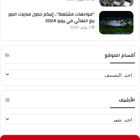
“مواجهات مشتعلة”.. إليكم جدول مباريات الدور
ربع النهائي في يورو 2024
3 يوليو، 2024
أقسام الموقع
أ
ق
س
ا
الأرشيف
م
ا
ل
ا
م
ل
و
أ
ق
ر
ع