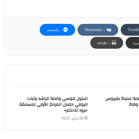
ماسنجر
ريد
طباعة
حة”: 1384 إصابة جديدة بفيروس
البتول موسى وآمنة الراشد وآيات
الرومي حصدن المراكز الأولى لمسابقة
«بروا آباءكم»
28 مايو، 2021