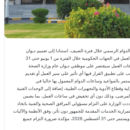
لدوام الرسمي خلال فترة الصيف، استنادا إلى تعميم ديوان
الخدمة المدنية رقم 11 لسنة 2026 الخاص بتخفيض ساعات العمل في الجهات الحكومية خلال الفترة من 1 يونيو حتى 31
فيض ساعات العمل سيقتصر على موظفي ديوان عام وزارة الصحة
رتب على تطبيق القرار فيها أي تأثير على سير العمل أو تقديم
مر بالمواعيد وساعات الدوام المعمول بها حاليا في
ة وقطاع الأدوية والتجهيزات الطبية، إضافة إلى الوحدات الفنية
 والمرضى، وذلك دون أي تخفيض في ساعات العمل، بما يضمن
دت الوزارة على التزام مسؤولي المرافق الصحية والفنية باتخاذ
مرارية الخدمات المقدمة للجمهور دون تأثر، وفق الأنظمة والآليات
المعتمدة.وبينت أن العمل بهذا التنظيم يبدأ اعتبارا من 1 يونيو ويستمر حتى 31 أغسطس 2026، مؤكدة ضرورة التزام جميع