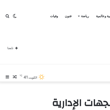
الوضع
بحث
ية وعالمية
رياضة
فنون
وفيات
المظلم
عن
تابعنا
℃
41
مقال
إضا
الكويت
عشوائي
عمو
جانب
هات الإدارية