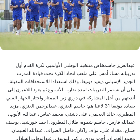
عبدالعزيز جاسمخاض منتخبنا الوطني الأولمبي لكرة القدم أول
تدريباته مساء أمس على ملعب اتحاد الكرة تحت قيادة المدرب
الجديد الإسباني ديفيد دونيغا، وذلك استعدادا للاستحقاقات المقبلة،
على أن تستمر التدريبات لمدة تقارب الأسبوع ثم يعود اللاعبون إلى
أنديتهم من أجل المشاركة في دوري زين الممتاز.واختار الجهاز الفني
بقيادة دونيغا 31 لاعبا هم: جاسم العنزي، عبدالرحمن العنزي، مزيد
المطيري، خالد العجمي، على دشتي، محمد عباس، عبدالله الأيوب،
عبدالله فارس، جاسم شموه، طلال المطرود، أحمد خورشيد، يوسف
صباح، مقداد علي، نواف راكان، فاضل الصراف، عبدالله الغنيمان،
محمد العمران، أحمد بودي، تركي اليوسف، عبدالوهاب الشلال،