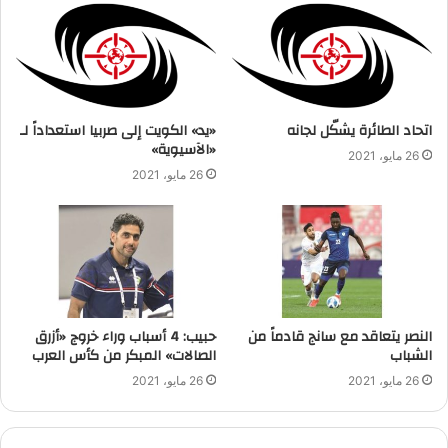
اتحاد الطائرة يشكّل لجانه
«يد» الكويت إلى صربيا استعداداً لـ
«الآسيوية»
26 مايو، 2021
26 مايو، 2021
النصر يتعاقد مع سانج قادماً من
حبيب: 4 أسباب وراء خروج «أزرق
الشباب
الصالات» المبكر من كأس العرب
26 مايو، 2021
26 مايو، 2021