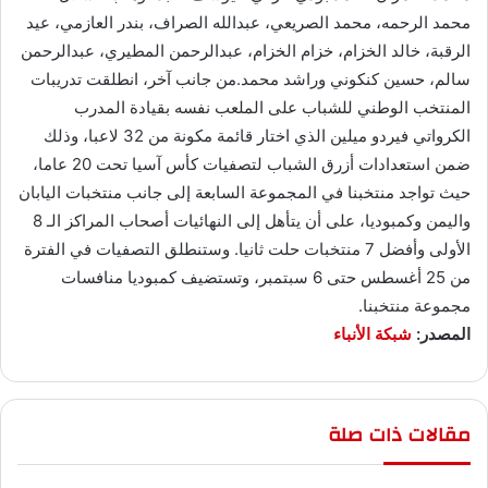
محمد الرحمه، محمد الصريعي، عبدالله الصراف، بندر العازمي، عيد
الرقبة، خالد الخزام، خزام الخزام، عبدالرحمن المطيري، عبدالرحمن
سالم، حسين كنكوني وراشد محمد.من جانب آخر، انطلقت تدريبات
المنتخب الوطني للشباب على الملعب نفسه بقيادة المدرب
الكرواتي فيردو ميلين الذي اختار قائمة مكونة من 32 لاعبا، وذلك
ضمن استعدادات أزرق الشباب لتصفيات كأس آسيا تحت 20 عاما،
حيث تواجد منتخبنا في المجموعة السابعة إلى جانب منتخبات اليابان
واليمن وكمبوديا، على أن يتأهل إلى النهائيات أصحاب المراكز الـ 8
الأولى وأفضل 7 منتخبات حلت ثانيا. وستنطلق التصفيات في الفترة
من 25 أغسطس حتى 6 سبتمبر، وتستضيف كمبوديا منافسات
مجموعة منتخبنا.
المصدر:
شبكة الأنباء
مقالات ذات صلة