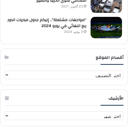
الصحافي لقوى الحرية والتغيير
23 أكتوبر، 2021
“مواجهات مشتعلة”.. إليكم جدول مباريات الدور
ربع النهائي في يورو 2024
3 يوليو، 2024
أقسام الموقع
أ
ق
س
ا
الأرشيف
م
ا
ل
ا
م
ل
و
أ
ق