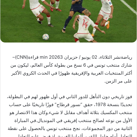
رياضةنشر الثلاثاء، 02 يونيو / حزيران 20263 min قراءة(CNN)–
شارك منتخب تونس في 6 نسخ من بطولة كأس العالم، ليكون من
أكثر المنتخبات العربية والإفريقية ظهورًا في الحدث الكروي الأكبر
على مر الزمن.
فوز تاريخي دون التأهل للدور الثاني في أول ظهور لهم في البطولة،
تحديدًا بنسخة 1978، حقق “نسور قرطاج” فوزًا تاريخيًا على حساب
منتخب المكسيك بثلاثة أهداف مقابل لا شيء.وكان هذا الانتصار هو
الأول من نوعه لصالح منتخب إفريقي في المونديال.في المباراة
الثانية من دور المجموعات، نجح منتخب تونس بالحصول على نقطة
التعادل أمام حامل اللقب، ألمانيا الغربية، إذ فرض عليه التعادل