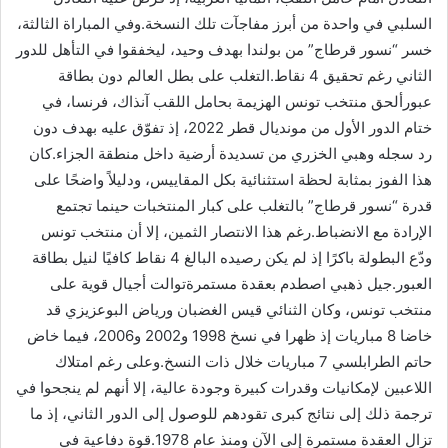
السلبي في واحدة من أبرز مفاجآت تلك النسخة.وفي المباراة الثالثة،
خسر “نسور قرطاج” من بولندا بهدف وحيد، ليخفقوا في التأهل للدور
الثاني رغم تحقيق 4 نقاط.التغلب على بطل العالم دون بطاقة
عبورألحق منتخب تونس الهزيمة بحامل اللقب آنذاك، فرنسا، في
ختام الدور الأول من مونديال قطر 2022، إذ تفوّق عليه بهدف دون
رد سجله وهبي الخزري من تسديدة أرضية داخل منطقة الجزاء.كان
هذا الفوز بمثابة لحظة استثنائية بكل المقاييس، ودليلاً واضحًا على
قدرة “نسور قرطاج” بالتغلب على كبار المنتخبات حينما تجتمع
الإرادة مع الانضباط.رغم هذا الانتصار الثمين، إلا أن منتخب تونس
ودّع البطولة باكرًا إذ لم يكن رصيده البالغ 4 نقاط كافيًا لنيل بطاقة
العبور.جيل ذهبي اصطدم بعقدة مستمرةتوالت أجيال قوية على
منتخب تونس، وكان الثنائي قيس الغضبان ورياض البوعزيزي قد
خاضا 8 مباريات إذ ظهرا في نسخ 1998 و2002 و2006، فيما خاض
حاتم الطرابلسي 7 مباريات خلال ذات النسخ.وعلى رغم امتلاك
اللاعبين لإمكانيات وقدرات كبيرة وجودة عالية، إلا أنهم لم ينجحوا في
ترجمة ذلك إلى نتائج كبرى تقودهم للوصول إلى الدور الثاني، إذ ما
تزال العقدة مستمرة إلى الآن ومنذ عام 1978.قوة دفاعية في