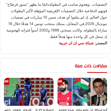
التصفيات.. وهجوم صامت في البطولةدائمًا ما يظهر “نسور قرطاج”
قوتهم الدفاعية خلال التصفيات الإفريقية المؤهلة لأكبر البطولات
حول العالم، إذ لم يتلقوا أي هدف ضمن 10 مباريات في تصفيات
مونديال 2026.في المقابل، يمتلك منتخب تونس 14 هدفًا خلال 18
مباراة بالبطولة، وكانت نسختي 1998 و2002 أسوأ فتراته الهجومية
إذ سجل في كل واحدة منها هدفاً فقط.
المصدر:
شبكة سي ان ان عربية
مقالات ذات صلة
أبو تريكة عن رفع رياض محرز العلم
للمرة الـ17 في تاريخه.. الهلال يتوج