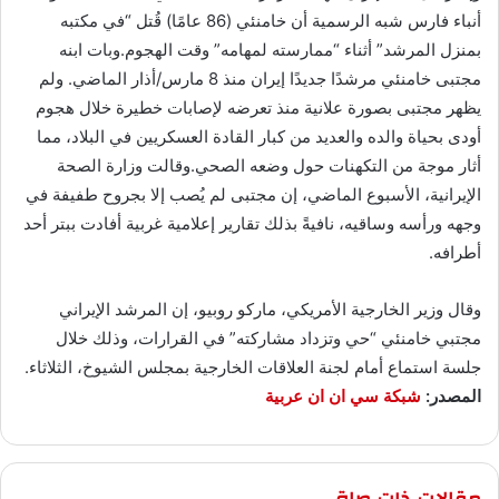
أنباء فارس شبه الرسمية أن خامنئي (86 عامًا) قُتل “في مكتبه
بمنزل المرشد” أثناء “ممارسته لمهامه” وقت الهجوم.وبات ابنه
مجتبى خامنئي مرشدًا جديدًا إيران منذ 8 مارس/أذار الماضي. ولم
يظهر مجتبى بصورة علانية منذ تعرضه لإصابات خطيرة خلال هجوم
أودى بحياة والده والعديد من كبار القادة العسكريين في البلاد، مما
أثار موجة من التكهنات حول وضعه الصحي.وقالت وزارة الصحة
الإيرانية، الأسبوع الماضي، إن مجتبى لم يُصب إلا بجروح طفيفة في
وجهه ورأسه وساقيه، نافيةً بذلك تقارير إعلامية غربية أفادت ببتر أحد
أطرافه.
وقال وزير الخارجية الأمريكي، ماركو روبيو، إن المرشد الإيراني
مجتبي خامنئي “حي وتزداد مشاركته” في القرارات، وذلك خلال
جلسة استماع أمام لجنة العلاقات الخارجية بمجلس الشيوخ، الثلاثاء.
المصدر:
شبكة سي ان ان عربية