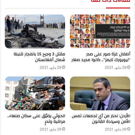
مقالات ذات صلة
أطفال غزة صور على صدر
“نيويورك تايمز”.. كانوا مجرد صغار
‬شمال أفغانستان
29 مايو، 2021
29 مايو، 2021
الأردن: نحذر من أي تجمعات تمس
الحوثي يضيّق على سكان صنعاء..
الأمن وسيادة القانون
مراقبة وتحرٍ
29 مايو، 2021
29 مايو، 2021