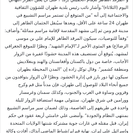
اليوم (الثلاثاء)”.وأشار نائب رئيس بلدية طهران للشؤون الثقافية
والاجتماعية إلى أنه “من المتوقع أن تستمر مراسم التشييع في
طهران 24 ساعة على الأقل، وبعدها سيُنقل الجثمان الطاهر إلى
مدينة قم ومن ثم إلى مشهد المقدسة لإقامة مراسم مماثلة”.وأضاف:
“وفقاً للتوصيات، سيكون المرقد الطاهر للإمام علي بن موسى
الرضا(ع) هو المثوى الأخير لـ”الإمام الشهيد”. ونظرًا للموقع الجغرافي
لمشهد، يُتوقع أن تستضيف هذه المدينة حشودًا غفيرة من الزوار
الأجانب، خاصة من دول باكستان وأفغانستان والهند وبنغلاديش
ومنطقة كشمير”. وقال توكل زاده إن “المدن المحيطة بطهران
سيكون لها دور بارز في إدارة الحشود. ونظرًا لأن الزوار يتوافدون من
جميع أنحاء البلاد للوصول إلى طهران، فإن مدناً مثل قم وكرج
وقزوين وساوة في الغرب والجنوب، وكذلك سمنان وغرمسار
وورامين في شرق طهران، ستتولى مهمة استضافة الزوار لليلة
واحدة في طريقهم إلى العاصمة، وذلك لضمان سير مراسم التشييع
بمنتهى النظام والجودة” .وأمضى علي خامنئي أربعة عقود في حكم
إيران، قبل مقتله في غارات جوية مشتركة شنتها الولايات المتحدة
وإسرائيل على إيران، نهاية فبراير/شباط الماضي.آنذاك، أفادت وكالة