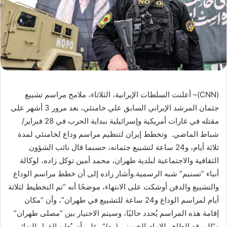
(CNN)– أعلنت السلطات الإيرانية، الثلاثاء، ملامح مراسم تشييع
جثمان المرشد الإيراني السابق علي خامنئي، بعد مرور 3 أشهر على
مقتله في غارات أمريكية وإسرائيلية ببداية الحرب في 28 فبراير/
شباط الماضي. وتخطط إيران لتنظيم مراسم وداع لخامنئي لمدة
ثلاثة أيام، و24 ساعة لتشييع جثمانه، حسبما قال نائب الشؤون
الثقافية والاجتماعية لبلدية طهران، محمد أمين توكل زاده، لوكالة
أنباء “تسنيم” شبه الرسمية.وأشار زاده إلى أن خطط مراسم الوداع
والتشييع والدفن أوشكت على الانتهاء، موضحًا أنه “تم التخطيط لثلاثة
أيام لمراسم الوداع و24 ساعة للتشييع في طهران”، وأن “مكان
إقامة هذه المراسم يُحدد حاليًا، وسيتم الاختيار بين “مصلى طهران”
و”المرقد الطاهر للإمام الخميني (ره)”، على أن يُعلن القرار النهائي