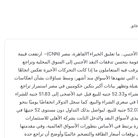
الجنيه المصري يرتفع أمام الدولار وسط تحسن تدفقات النقد الأجنبي.. ما تعليق الخبراء؟القاهرة، مصر (CNN)– ارتفعت قيمة
دعومة بتحسن تدفقات النقد الأجنبي إلى السوق المحلية وتراجع
قب فيه المتعاملون ما إذا كانت التحركات الأخيرة تعكس اتجاهًا
 التي تشهدها الأسواق منذ أشهر، وسط تساؤلات بشأن انعكاسات
مقبلة.وتظهر بيانات أكبر بنكين حكوميين في مصر استمرار تراجع
سعر الدولار خلال الأيام الأخيرة، إذ انخفض من 52.23 جنيه للشراء و52.33 جنيه للبيع قبل عيد الأضحى إلى 51.83 جنيه للشراء
ه للبيع بنهاية تعاملات اليوم، بتراجع قدره 40 قرشا في سعري الشراء والبيع، كما سجل الدولار انخفاضًا يوميًا بنحو
14 قرشًا مقارنة بإغلاق أمس، الذي بلغ 51.97 جنيه للشراء و52.07 جنيه للبيع، ليواصل بذلك التداول دون مستوى 52 جنيهًا في
ذي لأسواق النقد والدخل الثابت بشركة الأهلي للاستثمارات
خيرة يرتبط في الأساس بتطورات الأسواق العالمية، وفي مقدمتها
ى توقعات أسعار الطاقة والتضخم عالميًا.وأوضح أن تراجع حدة