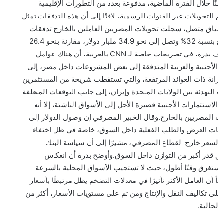
خلال الفترة الماضية، مدفوعة بعدد من التطورات الإقليمية
لتحويلات عبر القنوات الرسمية، لافتًا إلى أن هذه التدفقات تمثل
 سياق متصل، سجلت تحويلات المصريين العاملين بالخارج تدفقات
قياسية خلال الفترة من يوليو إلى مارس 2025/2026، لترتفع بنسبة 32% وتصل إلى نحو 34.9 مليار دولار، مقارنة بنحو 26.4
مليار دولار خلال الفترة نفسها من العام المالي السابق.وأضاف بدرة، في تصريحات خاصة لـ CNN بالعربية، أن هناك عوامل
جنبية والعربية المتدفقة إلى بعض المشروعات داخل مصر، إلى
زانة ذات العوائد المرتفعة، والتي تستقطب شريحة من المستثمرين
تهدئة بين الولايات المتحدة وإيران، إلى جانب التوقعات المتعلقة
ستثمارات الأجنبية قصيرة الأجل إلى الأسواق الناشئة، إلا أنه
ت المصريين بالخارج.وقال الخبير المصرفي إن وصول الدولار إلى
عبر عن آليات العرض والطلب الفعلية داخل السوق، خاصة في ظل اختفاء
السعر خارج القطاع المصرفي، مشيرًا إلى أن سياسة البنك
در أكبر من التوازن داخل السوق.وأوضح بدرة أن انعكاس
غرق وقتًا أطول، حيث لا تستجيب الأسواق المحلية بالسرعة
أن العامل الأكثر تأثيرًا في معدلات التضخم يظل مرتبطًا بأسعار
 تكاليف النقل والإنتاج ومن ثم على مستويات الأسعار، أكثر من
حالية.