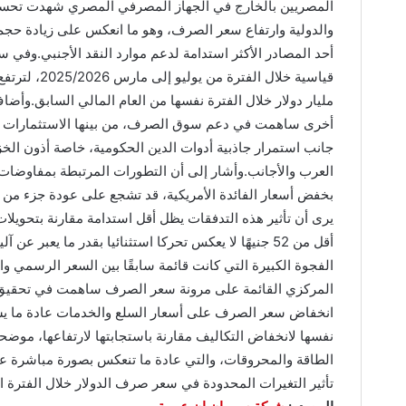
المصريين بالخارج في الجهاز المصرفي المصري شهدت تحسنًا 
والدولية وارتفاع سعر الصرف، وهو ما انعكس على زيادة حجم ا
أحد المصادر الأكثر استدامة لدعم موارد النقد الأجنبي.وفي
أخرى ساهمت في دعم سوق الصرف، من بينها الاستثمارات الأ
جانب استمرار جاذبية أدوات الدين الحكومية، خاصة أذون الخ
العرب والأجانب.وأشار إلى أن التطورات المرتبطة بمفاوضات ال
بخفض أسعار الفائدة الأمريكية، قد تشجع على عودة جزء من الا
يرى أن تأثير هذه التدفقات يظل أقل استدامة مقارنة بتحويلا
أقل من 52 جنيهًا لا يعكس تحركا استثنائيا بقدر ما ي
الفجوة الكبيرة التي كانت قائمة سابقًا بين السعر الرسمي و
المركزي القائمة على مرونة سعر الصرف ساهمت في تحقيق ق
انخفاض سعر الصرف على أسعار السلع والخدمات عادة ما يست
نفسها لانخفاض التكاليف مقارنة باستجابتها لارتفاعها، موضحاً 
الطاقة والمحروقات، والتي عادة ما تنعكس بصورة مباشرة على
تأثير التغيرات المحدودة في سعر صرف الدولار خلال الفترة ال