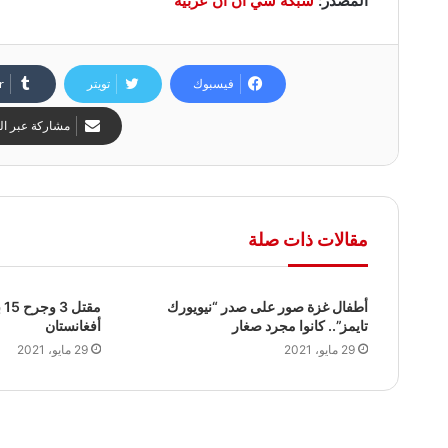
المصدر:
شبكة سي ان ان عربية
فيسبوك
تويتر
مشاركة عبر الب
مقالات ذات صلة
أطفال غزة صور على صدر “نيويورك
تايمز”.. كانوا مجرد صغار
أفغانستان
29 مايو، 2021
29 مايو، 2021