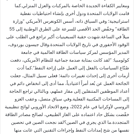
ومعايير الكفاءة الجديدة الخاصة بالمركبات والعزل المنزلي.كما
قامت الولايات المتحدة ودول أخرى بإنشاء احتياطيات نفطية
استراتيجية؛ وفي السياق ذاته، أسس الكونغرس الأمريكي “وزارة
الطاقة” وخفّض الحد الأقصى للسرعة على الطرق الوطنية إلى 55
ميلاً في الساعة.شهدت حقبة السبعينيات أكبر تراجع في الطلب على
الوقود الأحفوري في تاريخ الولايات المتحدة.وقال جيسون بوردوف،
المدير المؤسس لمركز سياسات الطاقة العالمية في جامعة
كولومبيا: “لقد كانت بمثابة صدمة جماعية للنظام الأمريكي، دفعت
صُنّاع السياسات بالفعل إلى العمل على إزاحة النفط”.كما أدت
أزمات أخرى إلى إحداث تغييرات دائمة؛ فعلى سبيل المثال، جعلت
الجائحة العمل عن بُعد أمراً اعتيادياً، مما أدى إلى انخفاض دائم في
أعداد الموظفين المتنقلين إلى مقار عملهم، وبالتالي تراجع الحاجة
إلى المساحات المكتبية الفعلية.وفي سياق متصل، وعقب الغزو
الروسي لأوكرانيا في عام 2022، وضع الاتحاد الأوروبي لوائح تنظيمية
خفّضت بشكل حاد اعتماده على الغاز الطبيعي، لصالح مصادر الطاقة
المتجددة.ما الذي يجري في الصين؟لقد نجحت الصين في تحصين
نفسها من شح إمدادات النفط وإجراءات التقنين التي عانت منها