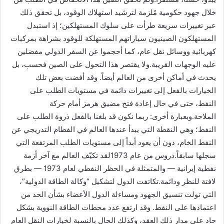
خلال جهود حكومية مُلزمة لترشيد استهلاك الوقود، بل تحقق ذلك
عبر تغييرات سريعة طرأت على سلوك المستهلكين؛ إذ استبدل
المستهلكون الصينيون سياراتهم المستهلكة للوقود بشراهة بمركبات
كهربائية ووسائل نقل عام، كما أحجموا عن السفر الدولي مفضلين
عليه الوجهات القريبة.ولا يقتصر هذا التحول على الصين فحسب، بل
يحدث في أماكن أخرى من العالم أيضاً. وقد أفضت بعض تلك
الخيارات بالفعل إلى تغييرات دائمة في مستويات الطلب على
النفط، حتى في حال إعادة فتح مضيق هرمز أمام حركة
الملاحة.وبعبارة أخرى: ربما نكون قد بلغنا بالفعل ذروة الطلب على
النفط؛ وهي النقطة التي يبدأ عندها العالم في الفطام التدريجي عن
النفط الخام، دون أن يعود أبداً إلى مستويات الطلب المرتفعة التي
سجلها سابقاً.دروس من عام 1973لقد تكيّف العالم مع آخر أزمة
نفطية إيرانية — والمتمثلة في الحظر النفطي لعام 1973 — بطرق
لافتة للنظر ودائمة.تكاتفت الدول لتشكيل “وكالة الطاقة الدولية”،
التي تولت تنسيق الجهود ومساءلة الدول الأعضاء بشأن الحد من
اعتمادها على النفط. وقد ارتفع عدد محطات الطاقة النووية بشكل
حاد على مدار ذلك العقد، وكذلك الحال بالنسبة لخيارات النقل العام