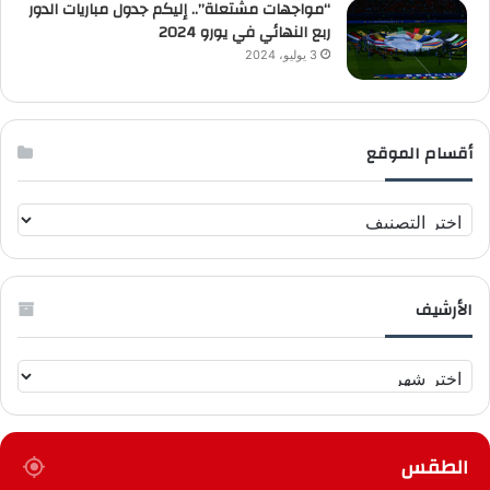
“مواجهات مشتعلة”.. إليكم جدول مباريات الدور
ربع النهائي في يورو 2024
3 يوليو، 2024
أقسام الموقع
أ
ق
س
ا
الأرشيف
م
ا
ل
ا
م
ل
و
أ
ق
ر
ع
الطقس
ش
ي