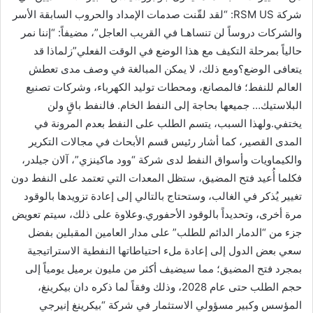
شركة RSM US: “لقد لقّنت صدمات الإمداد والحروب السابقة الأسر
والشركات دروساً لن تنساهـا في القريب العاجل”، مضيفاً: “إننا نمر
حالياً بمرحلة التكيف مع هذا الوضع في الوقت الفعلي”زلماذا قد
يتعافى الوضع؟ومع ذلك، لا يمكن المبالغة في وصف مدى تعطش
العالم للنفط؛ فالمصانع، ومحطات توليد الكهرباء، وشركات تصنيع
البلاستيك… جميعها بحاجة إلى النفط الخام. فالنفط باقٍ ولن
يختفي.ولهذا السبب، يتسم الطلب على النفط بعدم المرونة في
المدى القصير، كما أشار رئيس قسم الأبحاث في مجالات التكرير
والكيماويات وأسواق النفط لدى شركة “وود ماكينزي”، آلان جيلدر،
فكلما أُعيد فتح المضيق، ستظل المعدات التي تعتمد على النفط دون
تغيير يُذكر في الغالب، وستحتاج بالتالي إلى إعادة تزويدها بالوقود
مرة أخرى، وتحديداً بالوقود الأحفوري.وعلاوة على ذلك، سيتم تعويض
جزء من “الدمار الدائم للطلب” على مدار العامين المقبلين بفضل
سعي بعض الدول إلى إعادة ملء احتياطاتها النفطية الاستراتيجية
بمجرد فتح المضيق؛ مما سيضيف أكثر من مليون برميل يومياً إلى
حجم الطلب حتى عام 2028، وذلك وفقاً لما ذكره دان بيكرينغ،
المؤسس وكبير مسؤولي الاستثمار في شركة “بيكرينغ إنيرجي