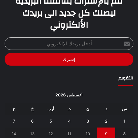
قم بالإشتراك بقائمتنا البريدية
ليصلك كل جديد الى بريدك
الألكتروني
أدخل
بريدك
الإلكتروني
التقويم
أغسطس 2026
س
د
ن
ث
أرب
خ
ج
7
6
5
4
3
2
1
14
13
12
11
10
9
8