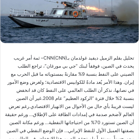
تحليل بقلم الزميل ديفيد غولدمان بـCNN(CNN)– ثمة أمر غريب
يحدث في الصين، فوفقاً لبنك “جي بي مورغان”، تراجع الطلب
الصيني على النفط بنسبة 9% مقارنةً بمستوياته ما قبل الحرب مع
إيران. وهذا الأمر يُعد مادةً للكوابيس الاقتصادية؛ ولغرض وضع الأمور
في نصابها، نذكر أن الطلب العالمي على النفط كان قد انخفض
بنسبة 2% خلال فترة “الركود العظيم” عام 2008.غير أن الصين
ليست قريبةً بأي حال من الأحوال من الانهيار الاقتصادي.رغم تعرض
العالم لأضخم صدمة في إمدادات الطاقة على الإطلاق… ورغم حقيقة
أن الصين تستورد 70% من احتياجاتها النفطية… ورغم مكانة الصين
بصفتها العميل الأول للنفط الإيراني… فإن الوضع النفطي في الصين
يبدو، حسناً، مستقراً.ولم تحقق الصين هذا الانخفاض في الطلب من