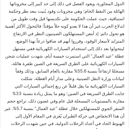
الدول المجاورة، ويعود الفضل في ذلك إلى حد كبير إلى مخزوناتها
الهائلة من النفط الخام؛ وهي مخزونات وقود بُنيت ببعد نظر وحكمة
استباقية، حيث عملت الحكومة على تكديسها قبل وقت طويل من
اندلاع الحرب.غير أن هذا لا يعدو كونه حلاً مؤقتاً؛ فالتحول الأكثر أهمية
هو تحول دائم: إذ أمعن المستهلكون الصينيون النظر في الارتفاع
المتزايد لأسعار الوقود، وقرروا أنهم قد ضاقوا ذرعاً بهذا الوضع،
ليتحولوا بعد ذلك إلى استخدام السيارات الكهربائية.ففي مستهل
عطلة “عيد العمال” التي استمرت خمسة أيام، شهدت عمليات شحن
السيارات الكهربائية على الطرق السريعة في الصين طفرة هائلة،
مسجلةً ارتفاعاً بنسبة 55.6% مقارنة بالعام السابق، وذلك وفقاً
لبيانات وزارة النقل الصينية. وعلى مدار أيام العطلة، شكلت
السيارات الكهربائية ما يقل قليلاً عن ربع إجمالي السيارات التي
جابت الطرق السريعة في الصين؛ وهو ما يمثل زيادة بنسبة 33%
مقارنة بالمستويات المسجلة قبل عام.وفي غضون ذلك، تراجع حجم
السفر الجوي للمستهلكين خلال عطلة “عيد العمال” بنسبة 5.7%. غير
أن هذا الانخفاض في حركة الطيران يُعزى في المقام الأول إلى
الهبوط الحاد في أعداد الرحلات الدولية، في حين شهدت الرحلات