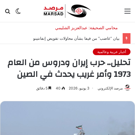
القائمة
الوضع
بح
المظلم
عن
بيان “غاضب” من فيفا بشأن محاولات تقويض إنفانتينو
أخبار عربية وعالمية
تحليل.. حرب إيران ودروس من العام
1973 وأمر غريب يحدث في الصين
مرصد الإلكتروني
3 يونيو، 2026
40
5 دقائق