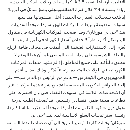
الإقليمية ارتفاعاً بنسبة 3.5%. كما سجلت رحلات السكك الحديدية
زيادة بنسبة 4.6% خلال فترة العطلة.ويتجلى وضعٌ مماثلٌ في أوروبا؛
إذ بلغت تسجيلات السيارات الجديدة أعلى مستوياتها منذ سبع
سنوات، مدفوعةً بمبيعات المركبات الهجينة، وذلك وفقاً لتقديرات
بنك “جي بي مورغان”. وقد أصبحت المركبات الكهربائية في متناول
اليد بشكل أكبر، نظراً لانخفاض أسعار الكهرباء في أوروبا، وهو ما
يُعزى إلى الاستثمارات الضخمة التي أُنفقت في مجالي طاقة الرياح
والطاقة الشمسية على مدار العقد الماضي.غير أن هذا الوضع لا
ينطبق بالتأكيد على جميع المناطق؛ إذ لم تشهد مبيعات المركبات
الكهربائية في الولايات المتحدة ارتفاعاً يُذكر، وذلك بعد أن أقدم
الجمهوريون في الكونغرس —بدعمٍ من الرئيس دونالد ترامب— على
إلغاء الحوافز الحكومية المخصصة لتشجيع شراء هذه المركبات.غير
أن الانخفاضات الدائمة في استهلاك النفط، حتى وإن اقتصرت على
قطاعات معينة ضمن اقتصادين رئيسيين، قد تُضعف الطلب بدرجة
تحول دون تعافيه بالكامل مطلقاً، وذلك وفقاً لما ذكرته ناتاشا كانيفا،
رئيسة استراتيجيات السلع الأساسية لدى بنك “جي بي
مورغان”.وقالت كانيفا: “يشير التاريخ إلى أن صدمات النفط السابقة