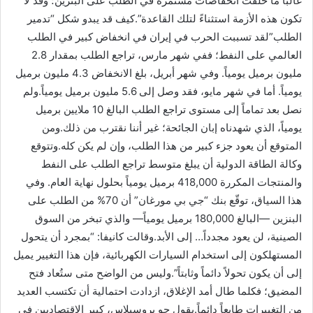
غالباً ما خلّفت انخفاضات مستمرة في الطلب على البنزين؛ وقد لا
تكون هذه الأزمة استثناءً لتلك القاعدة”.كيف قد يبدو شكل “تدمير
الطلب”لقد تسببت الحرب في إيران في انخفاض كبير في الطلب
العالمي على النفط؛ ففي شهر مارس، تراجع الطلب بمقدار 2.8
مليون برميل يومياً. وفي شهر أبريل، بلغ الانخفاض 4.3 مليون برميل
يومياً. أما في شهر مايو، فقد وصل إلى 5.6 مليون برميل يومياً.ولم
نصل بعد تماماً إلى مستوى تراجع الطلب البالغ 10 ملايين برميل
يومياً، الذي شهدناه إبان الجائحة؛ غير أننا نقترب من ذلك.ومن
المتوقع أن يعود جزء كبير من هذا الطلب، وإن لم يكن كله.وتتوقع
وكالة الطاقة الدولية أن يبلغ متوسط ​​تراجع الطلب على النفط
والمنتجات المكررة 418,000 برميل يومياً بحلول نهاية العام. وفي
هذا السياق، توقّع بنك “جي بي مورغان” أن 70% من الطلب على
البنزين —البالغ 180,000 برميل يومياً— والذي تبخر من السوق
الصينية، لن يعود مجدداً… إلى الأبد.وقالت كانيفا: “بمجرد أن يتحول
المستهلكون إلى استخدام السيارات الكهربائية، فإن هذا التغيير يميل
إلى أن يكون تحولاً دائماً وثابتاً”.وليس من الواضح متى ستُعاد فتح
المضيق؛ فكلما طال أمد الإغلاق، ازدادت احتمالية أن تكتسب العديد
من التغييرات طابعاً دائماً.يقول جو بروسيلاس، كبير الاقتصاديين في