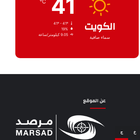
41
℃
الكويت
41º - 41º
19%
9.05 كيلومتر/ساعة
سماء صافية
عن الموقع
خ
ج