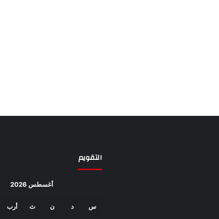
التقويم
أغسطس 2026
س
د
ن
ث
أرب