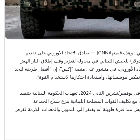
الاتحاد الأوروبي يصادق على مساعدات إضافية للجيش اللبناني.. وهذه قيمتها(CNN) — صادق الاتحاد الأوروبي على تقديم
ة بقيمة 100 مليون يورو (حوالي 116 مليون دولار) للجيش اللبناني في محاولة لتعزيز وقف إطلاق النار الهش
حاد الأوروبي، في منشور على منصة “إكس”، إن “أفضل طريقة للحد
وتمكين مؤسساتها، واستعادة احتكارها لاستخدام القوة”.
بموجب أول اتفاق لوقف إطلاق النار بين إسرائيل وحزب الله في نوفمبر/تشرين الثاني 2024، تعهدت الحكومة اللبنانية بتنفيذ
مع تكليف القوات المسلحة اللبنانية بنزع سلاح الجماعة
يش منذ فترة طويلة أنه يفتقر إلى التمويل والمعدات اللازمة لفرض