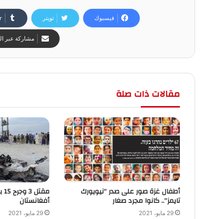
فيسبوك
تويتر
مشاركة عبر الب
مقالات ذات صلة
أطفال غزة صور على صدر “نيويورك
تايمز”.. كانوا مجرد صغار
أفغانستان
29 مايو، 2021
29 مايو، 2021