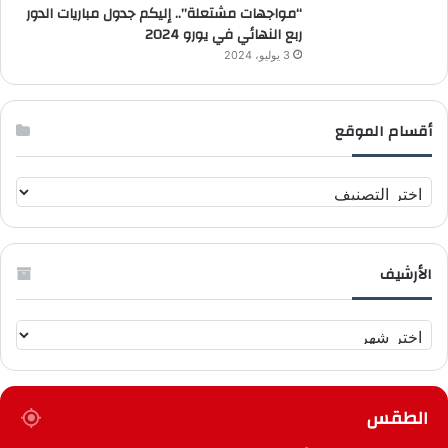
“مواجهات مشتعلة”.. إليكم جدول مباريات الدور
ربع النهائي في يورو 2024
3 يوليو، 2024
أقسام الموقع
أ
ق
س
ا
الأرشيف
م
ا
ل
ا
م
ل
و
أ
ق
ر
ع
الطقس
ش
ي