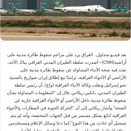
بعد فيديو متداول.. العراق يرد على مزاعم سقوط طائرة مدنية على
أراضيه(CNN)– أصدرت سلطة الطيران المدني العراقي بيانًا، الأحد،
نفت فيه صحة الأنباء المتداولة عن سقوط طائرة مدنية على
الأراضي أو الأجواء العراقية، تزامنًا مع إطلاق إيران صواريخ بالستية
نحو إسرائيل.ونقلت وكالة الأنباء العراقية (واع)، أن رئيس سلطة
الطيران المدني، بانكين ريكاني، قال إن “المعلومات المتداولة بشأن
سقوط طائرة مدنية داخل الأراضي أو الأجواء العراقية عارية عن
الصحة”.وأشار ريكاني إلى أن “الحركة الجوية في المطارات والأجواء
العراقية تُتابَع بشكل مستمر من قبل الجهات المختصة، وأنه لم يتم
تسجيل أي حادث من هذا النوع”.كما دعا وسائل الإعلام ومستخدمي
مواقع التواصل الاجتماعي، إلى توخي الدقة في تداول الأخبار،