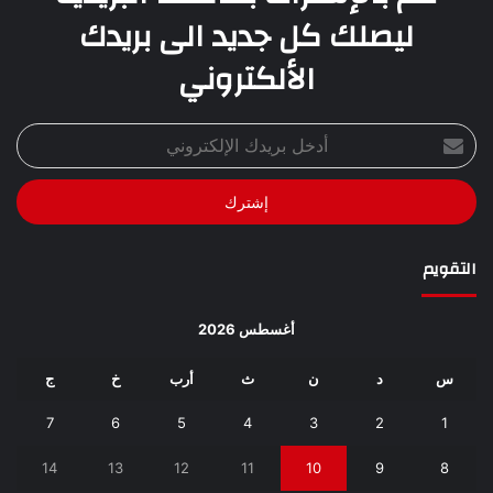
ليصلك كل جديد الى بريدك
الألكتروني
أدخل
بريدك
الإلكتروني
التقويم
أغسطس 2026
س
د
ن
ث
أرب
خ
ج
7
6
5
4
3
2
1
14
13
12
11
10
9
8