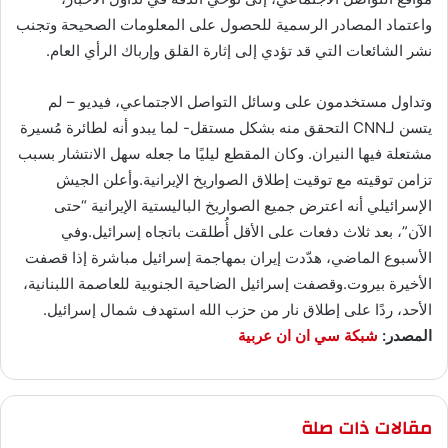
واعتماد المصادر الرسمية للحصول على المعلومات الصحيحة وتجنب
نشر الشائعات التي قد تؤدي إلى إثارة القلق وإرباك الرأي العام.
وتداول مستخدمون على وسائل التواصل الاجتماعي، فيديو – لم
يتسن لـCNN التحقق منه بشكل مستقل- لما يبدو أنه لطائرة مُسيرة
مشتعلة فيها النيران. وكان المقطع ليليًا ما جعله سهل الانتشار بسبب
تزامن توقيته مع توقيت إطلاق الصواريخ الإيرانية.وأعلن الجيش
الإسرائيلي أنه اعترض جميع الصواريخ الباليستية الإيرانية “حتى
الآن”، بعد ثلاث دفعات على الأقل أُطلقت باتجاه إسرائيل.وفي
الأسبوع الماضي، هدّدت إيران بمهاجمة إسرائيل مباشرة إذا قصفت
الأخيرة بيروت.وقصفت إسرائيل الضاحية الجنوبية للعاصمة اللبنانية،
الأحد، ردًا على إطلاق نار من حزب الله استهدف شمال إسرائيل.
المصدر:
شبكة سي ان ان عربية
مقالات ذات صلة