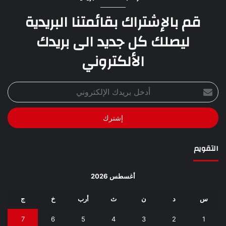
قم بالإشتراك بقائمتنا البريدية
ليصلك كل جديد الى بريدك
الألكتروني
أدخل
بريدك
الإلكتروني
التقويم
أغسطس 2026
س
د
ن
ث
أرب
خ
ج
7
6
5
4
3
2
1