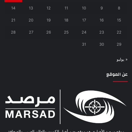
14
13
12
11
10
9
8
21
20
19
18
17
16
15
28
27
26
25
24
23
22
31
30
29
« يوليو
عن الموقع
موقع مرصد الأخباري هو موقع يضم أخبار الكويت والعالم العربي والصحافة