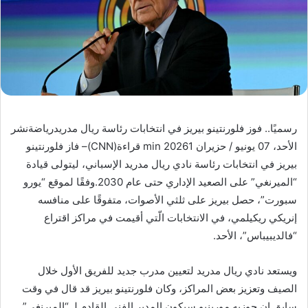
رسميًا.. فوز فلورنتينو بيريز في انتخابات رئاسة ريال مدريدرياضةنشر
الأحد، 07 يونيو / حزيران 20261 min قراءة(CNN)– فاز فلورنتينو
بيريز في انتخابات رئاسة نادي ريال مدريد الإسباني، ليتولى قيادة
“الميرنغي” على الصعيد الإداري حتى عام 2030.وفقًا لموقع “يورو
سبورت”، حصل بيريز على ثلثي الأصوات، متفوقًا على منافسه
إنريكي ريكيلمي، في الانتخابات الّتي أقيمت في مراكز اقتراع
“فالديبيباس”، الأحد.
ويستعد نادي ريال مدريد لتعيين مدرب جديد للفريق الأول خلال
الصيف وتعزيز بعض المراكز، وكان فلورنتينو بيريز قد قال في وقت
سابق إن جوزيه مورينيو سيكون المدير الفني القادم لـ “الميرنغي”