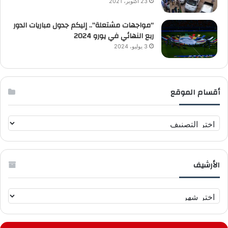
23 أكتوبر، 2021
“مواجهات مشتعلة”.. إليكم جدول مباريات الدور
ربع النهائي في يورو 2024
3 يوليو، 2024
أقسام الموقع
أ
ق
س
ا
الأرشيف
م
ا
ل
ا
م
ل
و
أ
ق
ر
ع