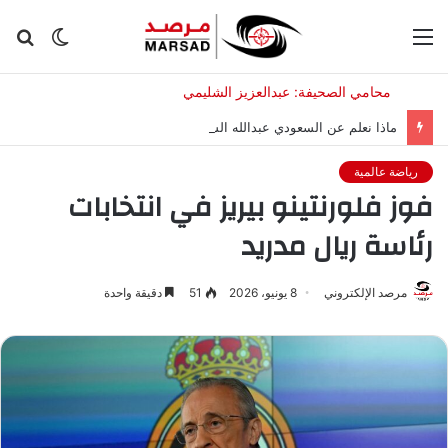
القائمة
الوضع
بح
المظلم
عن
ماذا نعلم عن السعودي عبدالله الشهري بعد تعيينه قائدا للتحالف البحري؟
رياضة عالمية
فوز فلورنتينو بيريز في انتخابات
رئاسة ريال مدريد
مرصد الإلكتروني
8 يونيو، 2026
51
دقيقة واحدة