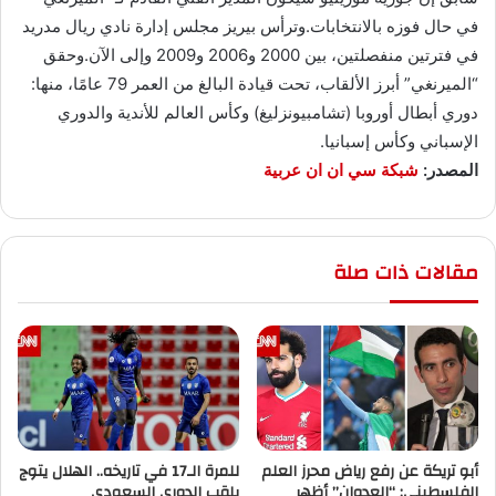
في حال فوزه بالانتخابات.وترأس بيريز مجلس إدارة نادي ريال مدريد
في فترتين منفصلتين، بين 2000 و2006 و2009 وإلى الآن.وحقق
“الميرنغي” أبرز الألقاب، تحت قيادة البالغ من العمر 79 عامًا، منها:
دوري أبطال أوروبا (تشامبيونزليغ) وكأس العالم للأندية والدوري
الإسباني وكأس إسبانيا.
المصدر:
شبكة سي ان ان عربية
مقالات ذات صلة
أبو تريكة عن رفع رياض محرز العلم
للمرة الـ17 في تاريخه.. الهلال يتوج
الفلسطيني: “العدوان” أظهر
بلقب الدوري السعودي