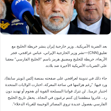
بعد الضربة الأمريكية.. وزير خارجية إيران ينشر خريطة الخليج مع
تعليق(CNN)—نشر وزير الخارجية الإيراني، عباس عراقجي، فجر
الأربعاء، خريطة للخليج ومضيق هرمز باسم “الخليج الفارسي” معقبا
على الضربات الأمريكية الأخيرة ضد بلاده.
جاء ذلك في تدوينة لعراقجي على صفحته بمنصة إكس (تويتر سابقا)،
ورد فيها: “رغم هزائمها في ساحة المعركة، اختارت الولايات المتحدة
اختبار عزمنا.. لن تترك قواتنا المسلحة القوية أي هجوم أو تهديد دون
رد.. غادروا منطقتنا إن كنتم ترغبون في النجاة.. يحفل تاريخ الخليج
الفارسي بفصول عديدة تروي المصائر الوخيمة للغرباء الدخلاء”.