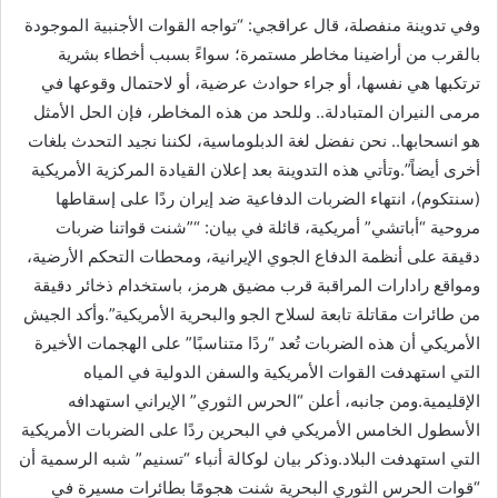
وفي تدوينة منفصلة، قال عراقجي: “تواجه القوات الأجنبية الموجودة
بالقرب من أراضينا مخاطر مستمرة؛ سواءً بسبب أخطاء بشرية
ترتكبها هي نفسها، أو جراء حوادث عرضية، أو لاحتمال وقوعها في
مرمى النيران المتبادلة.. وللحد من هذه المخاطر، فإن الحل الأمثل
هو انسحابها.. نحن نفضل لغة الدبلوماسية، لكننا نجيد التحدث بلغات
أخرى أيضاً”.وتأتي هذه التدوينة بعد إعلان القيادة المركزية الأمريكية
(سنتكوم)، انتهاء الضربات الدفاعية ضد إيران ردًا على إسقاطها
مروحية “أباتشي” أمريكية، قائلة في بيان: “”شنت قواتنا ضربات
دقيقة على أنظمة الدفاع الجوي الإيرانية، ومحطات التحكم الأرضية،
ومواقع رادارات المراقبة قرب مضيق هرمز، باستخدام ذخائر دقيقة
من طائرات مقاتلة تابعة لسلاح الجو والبحرية الأمريكية”.وأكد الجيش
الأمريكي أن هذه الضربات تُعد “ردًا متناسبًا” على الهجمات الأخيرة
التي استهدفت القوات الأمريكية والسفن الدولية في المياه
الإقليمية.ومن جانبه، أعلن “الحرس الثوري” الإيراني استهدافه
الأسطول الخامس الأمريكي في البحرين ردًا على الضربات الأمريكية
التي استهدفت البلاد.وذكر بيان لوكالة أنباء “تسنيم” شبه الرسمية أن
“قوات الحرس الثوري البحرية شنت هجومًا بطائرات مسيرة في