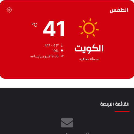
ر
ع
الطقس
ش
ي
41
ف
℃
الكويت
41º - 41º
19%
9.05 كيلومتر/ساعة
سماء صافية
القائمة البريدية