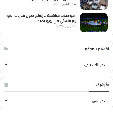
23 أكتوبر، 2021
“مواجهات مشتعلة”.. إليكم جدول مباريات الدور
ربع النهائي في يورو 2024
3 يوليو، 2024
أقسام الموقع
أ
ق
س
ا
الأرشيف
م
ا
ل
ا
م
ل
و
أ
ق