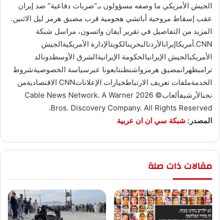
الجيش الأمريكي ما وصفه مسؤولون بـ”ضربات دفاعية” ضد إيران
عقب إسقاط مروحية أباتشي هجومية قرب مضيق هرمز ليل الاثنين.
المزيد من التفاصيل في تقرير آيفان واتسون، مراسل شبكة
CNN.أمريكاإيرانالأردنالبحرينالكويتالإدارة الأمريكيةالجيش
الأمريكيالجيش الإيرانيالحكومة الإيرانيةالشرق الأوسطدونالد
ترامبطهرانمضيق هرمزواشنطنتابعونا عبرسياسة الخصوصيةشروط
الخدمةملفات تعريف الارتباطخيارات الإعلاناتCNN الاقتصاديةمن
نحنالأرشيفألعاب© 2026 Cable News Network. A Warner
Bros. Discovery Company. All Rights Reserved.
المصدر:
شبكة سي ان ان عربية
مقالات ذات صلة