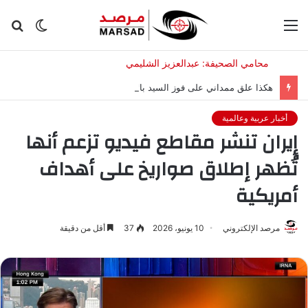
القائمة
الوضع
بح
المظلم
عن
هكذا علق ممداني على فوز السيد بالانتخابات التمهيدية في ميشيغان
أخبار عربية وعالمية
إيران تنشر مقاطع فيديو تزعم أنها
تُظهر إطلاق صواريخ على أهداف
أمريكية
مرصد الإلكتروني
10 يونيو، 2026
37
أقل من دقيقة