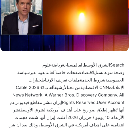
Searchالشرق الأوسطالعالمسياحةرياضةعلوم
وصحةمنوعاتستايلاقتصادصفحات خاصةألعابتابعونا عبرسياسة
الخصوصيةشروط الخدمةملفات تعريف الارتباطخيارات
الإعلاناتCNN الاقتصاديةمن نحنالأرشيفألعاب© 2026 Cable
News Network. A Warner Bros. Discovery Company. All
Rights Reserved.User Accountإيران تنشر مقاطع فيديو تزعم
أنها تُظهر إطلاق صواريخ على أهداف أمريكيةالشرق الأوسطنشر
الأربعاء، 10 يونيو / حزيران 2026أعلنت إيران أنها شنت هجمات
انتقامية على أهداف أمريكية في الشرق الأوسط، وذلك بعد أن شن