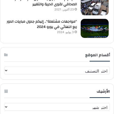
الصحافي لقوى الحرية والتغيير
23 أكتوبر، 2021
“مواجهات مشتعلة”.. إليكم جدول مباريات الدور
ربع النهائي في يورو 2024
3 يوليو، 2024
أقسام الموقع
أ
ق
س
ا
الأرشيف
م
ا
ل
ا
م
ل
و