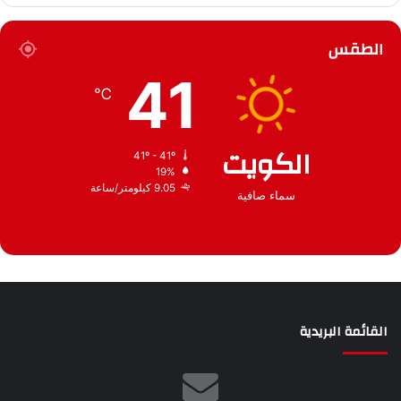
أ
ق
ر
ع
الطقس
ش
ي
41
ف
℃
الكويت
41º - 41º
19%
9.05 كيلومتر/ساعة
سماء صافية
القائمة البريدية