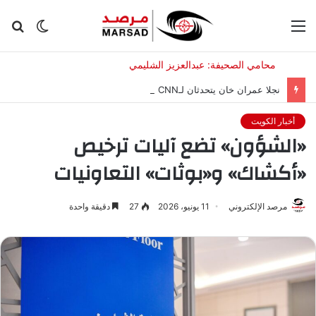
القائمة
الوضع
بح
المظلم
عن
نجلا عمران خان يتحدثان لـCNN عن والدهما وما يخشيانه
أخبار الكويت
«الشؤون» تضع آليات ترخيص
«أكشاك» و«بوثات» التعاونيات
مرصد الإلكتروني
11 يونيو، 2026
27
دقيقة واحدة