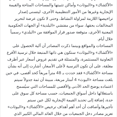
«الأكشاك» و«البوثات» وأماكن تثبيتها والمساحات المتاحة والقيمة
الإيجارية وغيرها من الأمور التنظيمية الأخرى، ليتسنى إصدار
تراخيصها اللازمة لمزاولة النشاط، وحتى لا تكون عرضة لتحرير
المخالفات بحقها، سواء من مفتشي «البلدية» أو الجهات الحكومية
المعنية الأخرى، متوقعة صدور قرار الموافقة من «البلدي» رسمياً
خلال أيام.
المساحات والمواقع وبينما ذكرت المصادر أن آلية الحصول على
«الأكشاك» و«البوثات» ستكون هي ذاتها المتبعة خلال ترسية الأفرع
التعاونية المستثمرة، والمتمثلة في تقديم عروض أسعار عبر أظرف
مغلقة، على أن تكون الترسية لأعلى الأسعار، أشارت إلى أنه بشأن
مساحة «الأكشاك» فقد حددت بـ 48 متراً مربعاً كحد أقصى، في حين
بلغت مساحة «البوث» 4 أمتار مربعة، مبينة أن ثمة جدولاً سيتم
اعتماده يوضح الحد الأدنى والأقصى للمساحات التي سيُسمح
باستغلالها داخل أسواق الجمعيات، حسب مساحة كل سوق على
حدة، إضافة إلى تحديد القيمة الإيجارية لكل عين سيتم
تأجيرها.وأضافت أن أحد أهم أهداف ترخيص «الأكشاك» و«البوثات»
تعزيز مصادر دخل الجمعيات من خلال العائد المالي الكبير الذي