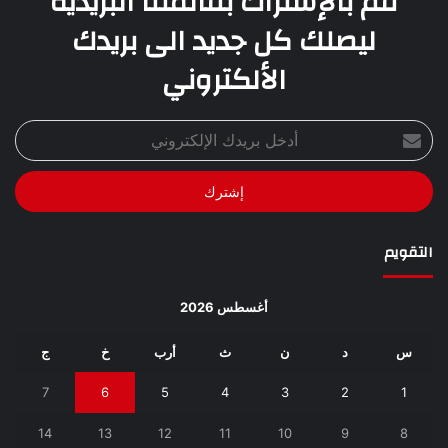
قم بالإشتراك بقائمتنا البريدية
ليصلك كل جديد الى بريدك
الألكتروني
أدخل
بريدك
الإلكتروني
التقويم
أغسطس 2026
س
د
ن
ث
أرب
خ
ج
7
6
5
4
3
2
1
14
13
12
11
10
9
8