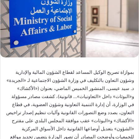
بموازاة تصريح الوكيل المساعد لقطاع الشؤون المالية والإدارية
وشؤون التعاون بالتكليف في وزارة الشؤون الاجتماعية لـ «الجريدة»
د. سيد عيسى، المنشور الخميس الماضي، بعنوان («الأكشاك»
و«البوثات» داخل «التعاونيات»… قانونية)، كشفت مصادر مسؤولة
في الوزارة، أن إدارة التنمية التعاونية وشؤون العضوية، في قطاع
التعاون، بصدد وضع التصورات القانونية وآليات تنظيم إصدار تراخيص
«الأكشاك» و«البوثات» عقب موافقة المجلس البلدي على مقترح
«الشؤون» بتعديل أوضاعها القانونية داخل الأسواق المركزية
للجمعيات.وأوضحت المصادر أن تصور الوزارة يتضمن تحديد مواقع