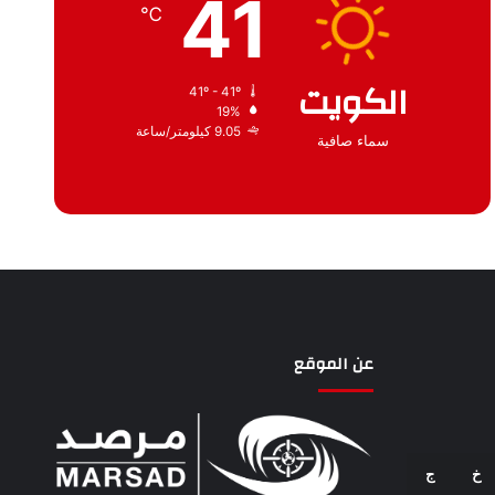
41
℃
الكويت
41º - 41º
19%
9.05 كيلومتر/ساعة
سماء صافية
عن الموقع
خ
ج