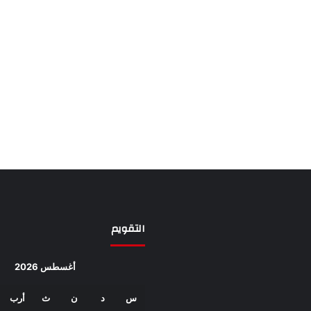
التقويم
أغسطس 2026
س
د
ن
ث
أرب