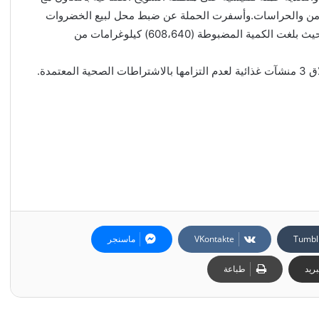
الأمن والحراسات.وأسفرت الحملة عن ضبط محل لبيع الخضروات
والفواكه يقوم بعرض منتجات غير صالحة للاستهلاك الآدمي، حيث بلغت الكمية المضبوطة (608،640) كيلوغرامات من
تمدة.
ماسنجر
ريد
طباعة