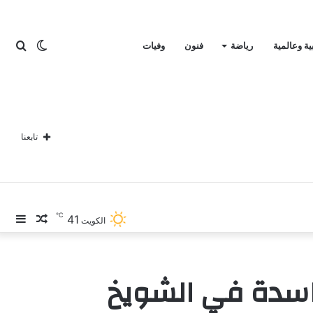
الوضع
بحث
ية وعالمية
رياضة
فنون
وفيات
المظلم
عن
تابعنا
℃
41
مقال
إضا
الكويت
عشوائي
عمو
جانب
الفاسدة في الشويخ