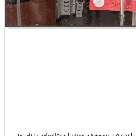
والتغذية حملة تفتيشية على منطقة الشويخ الصناعية بالتعاون مع