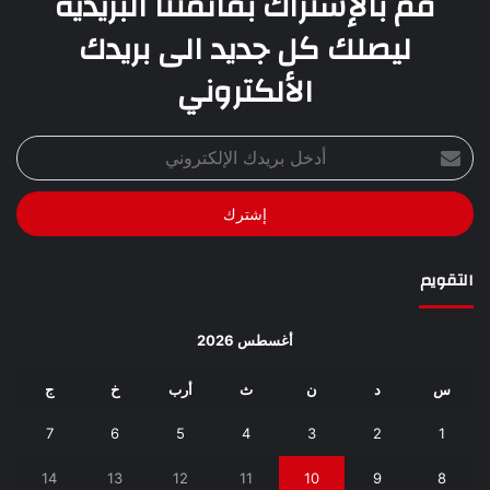
قم بالإشتراك بقائمتنا البريدية
ليصلك كل جديد الى بريدك
الألكتروني
أدخل
بريدك
الإلكتروني
التقويم
أغسطس 2026
س
د
ن
ث
أرب
خ
ج
7
6
5
4
3
2
1
14
13
12
11
10
9
8