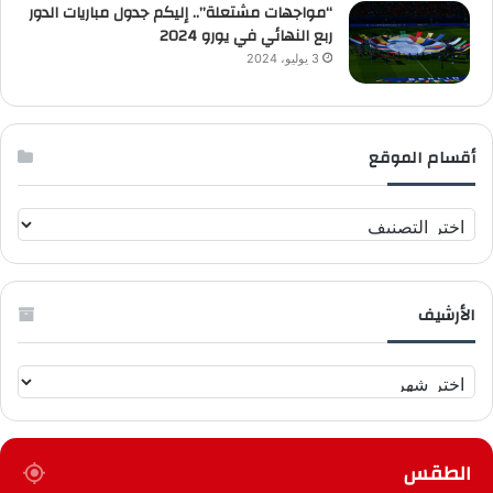
“مواجهات مشتعلة”.. إليكم جدول مباريات الدور
ربع النهائي في يورو 2024
3 يوليو، 2024
أقسام الموقع
أ
ق
س
ا
الأرشيف
م
ا
ل
ا
م
ل
و
أ
ق
ر
ع
الطقس
ش
ي