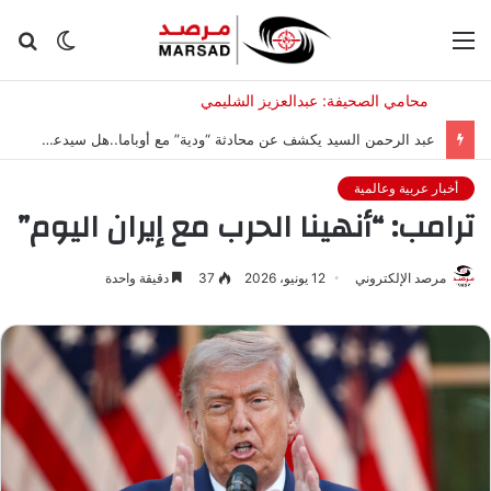
القائمة
الوضع
بح
المظلم
عن
عبد الرحمن السيد يكشف عن محادثة “ودية” مع أوباما..هل سيدعمه؟
أخبار عربية وعالمية
ترامب: “أنهينا الحرب مع إيران اليوم”
مرصد الإلكتروني
12 يونيو، 2026
37
دقيقة واحدة