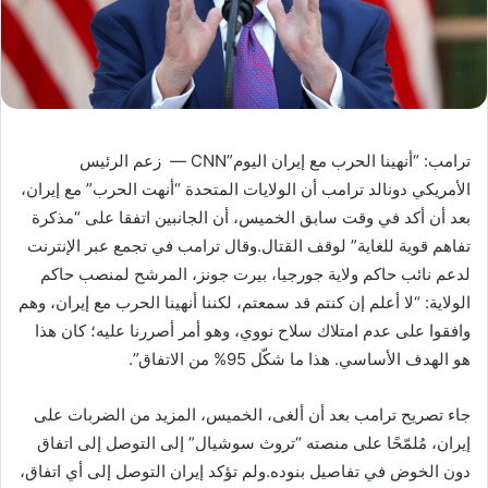
ترامب: “أنهينا الحرب مع إيران اليوم”CNN — زعم الرئيس
الأمريكي دونالد ترامب أن الولايات المتحدة “أنهت الحرب” مع إيران،
بعد أن أكد في وقت سابق الخميس، أن الجانبين اتفقا على “مذكرة
تفاهم قوية للغاية” لوقف القتال.وقال ترامب في تجمع عبر الإنترنت
لدعم نائب حاكم ولاية جورجيا، بيرت جونز، المرشح لمنصب حاكم
الولاية: “لا أعلم إن كنتم قد سمعتم، لكننا أنهينا الحرب مع إيران، وهم
وافقوا على عدم امتلاك سلاح نووي، وهو أمر أصررنا عليه؛ كان هذا
هو الهدف الأساسي. هذا ما شكّل 95% من الاتفاق”.
جاء تصريح ترامب بعد أن ألغى، الخميس، المزيد من الضربات على
إيران، مُلمّحًا على منصته “تروث سوشيال” إلى التوصل إلى اتفاق
دون الخوض في تفاصيل بنوده.ولم تؤكد إيران التوصل إلى أي اتفاق،