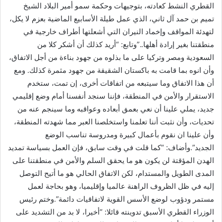
القطري النشط كعادته، بتوجيهات وحكمة سمو أمير البلاد الشيخ
تميم بن حمد آل ثاني، الذي عمل طيلة الأسابيع الماضية بعزم لا يكل،
لتهدئة المواقف وإخماد النيران التي أشعلتها أطراف خارجية في
منطقتنا بغير إرادة أهلها..”وتابع: “أريد كذلك أن أشكر كلا من
السعودية ومصر وتركيا على ما بذلوه من جهود بناءة من أجل الاتفاق،
وأن انوه بما قامت به باكستان الشقيقة من جهود مثمرة كذلك. ومع
أن هذا الاتفاق وما سيتبعه من اتفاقات أخرى، إن تمت، ستخدم
الاستقرار والأمن في المنطقة، فإننا سنجد أنفسنا أمام وضع إقليمي
جديد، يملي علينا أن نعي بعمق أبعاده وعواقبه وما سينجم عنه من
تحديات، وأن نثبت أننا تعلمنا واستخلصنا العبر مما شهدته المنطقة،
وأن علينا ان نقوم بأعمال كبيرة ومدروسة تناسب الوضع
الجديد”.وأضاف: “كما قلت في وقت سابق، فإن العمل بسياسة تمديد
الهدن المؤقتة لن يكون هو ما يحقق السلم والأمن في منطقتنا على
المدى الطويل والمستدام، لكن الاتفاق الحالي هو ما أتيح التوصل
إليه في ظل الظروف الراهنة عالميا وإقليميا، وهو بحاجة لعمل
مستمر ودؤوب لوضع الأسس القوية لاتفاقيات دائمة”.وختم رئيس
الوزراء القطري الأسبق تدوينته قائلا: “أخيرا، لا بد من التشديد على