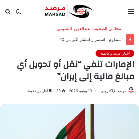
القائمة
الوضع
بح
المظلم
عن
“سنتكوم”: استمرار انتشار أكثر من 20 سفينة حربية لمواصلة حصار إيران
أخبار عربية وعالمية
الإمارات تنفي “نقل أو تحويل أي
مبالغ مالية إلى إيران”
مرصد الإلكتروني
13 يونيو، 2026
29
أقل من دقيقة