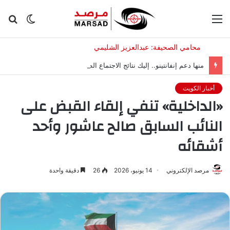
القائمة
الوضع
بح
المظلم
عن
منها دعم إنفانتينو.. إليك نتائج الاجتماع الطارئ لـ”فيفا” في المغرب
أخبار الكويت
«الداخلية» تنفي إلقاء القبض على
النائب السابق صالح عاشور وأحد
أشقائه
مرصد الإلكتروني
14 يونيو، 2026
26
دقيقة واحدة