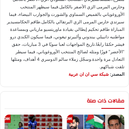
وحارس المرمى الزي الأصفر بالكامل.فيما سيظهر المنتخب
الأوروغوياني بالقميص السماوي والشورت والجوارب البيضاء، فيما
سيرتدي حارس المرمى الزي البرتقالي بالكامل.طاقم الحكامسيدير
المباراة طاقم تحكيم إيطالي بقيادة ماوريتسيو مارياني وبمساعدة
مواطنيه دانييلي بيندوني وألبيرتو تيغوني، فيما سيكون الكندي درو
فيشر حكمًا رابعًا.تاريخ المواجهات لعبا سويًا في 3 مباريات، حقق
“الأخضر” فوزًا ومثله لصالح المنتخب الأوروغوياني، فيما سيطر
التعادل مرة واحدة.وسجّل زملاء سالم الدوسري 4 أهداف، ومثلها
تلقت شباكهم.
المصدر:
شبكة سي ان ان عربية
مقالات ذات صلة