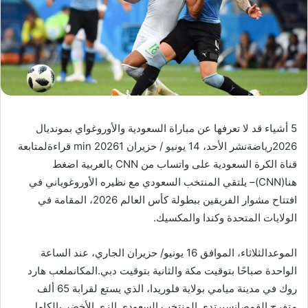
5 أشياء قد لا تعرفها عن مباراة السعودية والأوروغواي بمونديال
2026رياضةنشر الأحد، 14 يونيو / حزيران 20261 min قراءةلمتابعة
قناة الكرة السعودية على واتساب من CNN بالعربية اضغط
هنا(CNN)– يلتقي المنتخب السعودي مع نظيره الأوروغوياني في
افتتاح مشوار الفريقين ببطولة كأس العالم 2026، المقامة في
الولايات المتحدة وكندا والمكسيك.
الموعدالثلاثاء، الموافق 16 يونيو/ حزيران الجاري، عند الساعة
الواحدة صباحًا بتوقيت مكة والثانية بتوقيت دبي.المكانملعب هارد
روك في مدينة ميامي بولاية فلوريدا، الذي يستع لقرابة 65 ألف
متفرج.القمصانسيرتدي المنتخب السعودي الزي الأخضر بالكامل