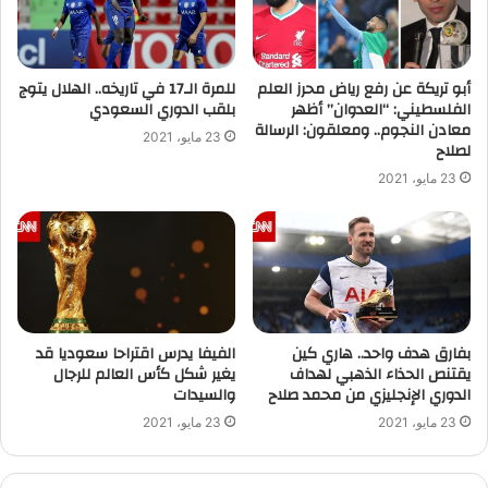
أبو تريكة عن رفع رياض محرز العلم
للمرة الـ17 في تاريخه.. الهلال يتوج
الفلسطيني: “العدوان” أظهر
بلقب الدوري السعودي
معادن النجوم.. ومعلقون: الرسالة
23 مايو، 2021
لصلاح
23 مايو، 2021
بفارق هدف واحد.. هاري كين
الفيفا يدرس اقتراحا سعوديا قد
يقتنص الحذاء الذهبي لهداف
يغير شكل كأس العالم للرجال
الدوري الإنجليزي من محمد صلاح
والسيدات
23 مايو، 2021
23 مايو، 2021