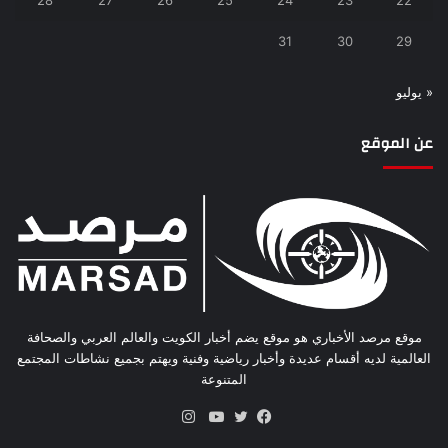
28
27
26
25
24
23
22
31
30
29
« يوليو
عن الموقع
موقع مرصد الأخباري هو موقع يضم أخبار الكويت والعالم العربي والصحافة
العالمية لديه أقسام عديدة وأخبار رياضية وفنية ويهتم بجميع نشاطات المجتمع
المتنوعة
انستقرام
فيسبوك
تويتر
يوتيوب