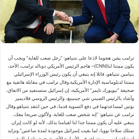
ترامب يشن هجوما لاذعا على نتنياهو: “رجل صعب للغاية” ويجب أن
يكون ممتنا لنا(CNN)– هاجم الرئيس الأمريكي دونالد ترامب، الأحد،
بنيامين نتنياهو، قائلا إنه ينبغي أن يكون رئيس الوزراء الإسرائيلي
ممتنا لدبلوماسية الإدارة الأمريكية.وقال ترامب في مقابلة هاتفية مع
صحيفة “نيويورك تايمز” الأمريكية، إن إسرائيل ستستفيد من الاتفاق،
وأشاد بالرئيس الصيني شي جينبينغ، والرئيس الروسي فلاديمير
بوتين لمساعدتهما في دفع التسوية قدما، في حين انتقد نتنياهو.وقال
ترامب عن نتنياهو: “إنه شخص صعب للغاية. ولأكون صريحا معك،
ينبغي عليه أن يكون ممتنا جدا لنا لقيامنا بذلك، لأنه لو كانت إيران
تمتلك سلاحا نوويا، لما بقيت إسرائيل موجودة لمدة ساعتين”.وتزايد
استياء ترامب من نتنياهو في الأسابيع الأخيرة، حيث واصل الزعيم