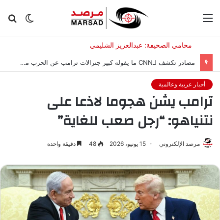
القائمة
الوضع
بح
المظلم
عن
مصادر تكشف لـCNN ما يقوله كبير جنرالات ترامب عن الحرب مع إيران
أخبار عربية وعالمية
ترامب يشن هجوما لاذعا على
نتنياهو: “رجل صعب للغاية”
مرصد الإلكتروني
15 يونيو، 2026
48
دقيقة واحدة