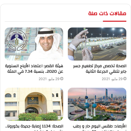
مقالات ذات صلة
الصحة تخصص مركز تطعيم جسر
هيئة القصر: اعتماد الأرباح السنوية
جابر لتلقي الجرعة الثانية
عن 2020.. بنسبة 7.34 في المئة
29 مايو، 2021
29 مايو، 2021
الأرصاد: طقس اليوم حار و رطب
الصحة: 1134 إصابة جديدة بكورونا..