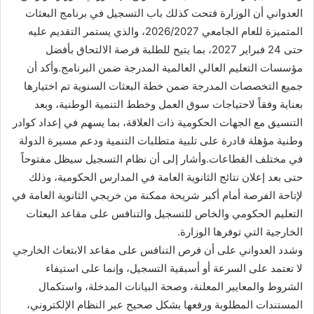
العدواني أن الوزارة فتحت كذلك باب التسجيل في برنامج البعثات
المتميزة للعام الجامعي 2026/2027، والذي يستمر التقديم عليه
حتى 24 فبراير 2027، بما يتيح للطلبة فرصة الالتحاق بأفضل
مؤسسات التعليم العالي العالمية المدرجة ضمن البرنامج.وأكد أن
جميع التخصصات المدرجة ضمن خطة البعثات السنوية تم اختيارها
بعناية وفقاً لاحتياجات سوق العمل وخطط التنمية الوطنية، وبعد
التنسيق مع الجهات الحكومية ذات العلاقة، بما يسهم في إعداد كوادر
وطنية مؤهلة قادرة على تلبية متطلبات التنمية ودعم مسيرة الدولة
في مختلف القطاعات.وأشار إلى أن نظام التسجيل سيظل مفتوحاً
حتى بعد إعلان نتائج الثانوية العامة في المدارس الحكومية، وذلك
لإتاحة الفرصة أمام أكبر شريحة ممكنة من خريجي الثانوية العامة في
التعليم الحكومي والخاص للتسجيل والتنافس على مقاعد البعثات
الخارجية التي توفرها الوزارة.
وشدد العدواني على أن فرص التنافس على مقاعد الابتعاث الخارجي
لا تعتمد على السرعة أو أسبقية التسجيل، وإنما على استيفاء
الشروط والمعايير المعلنة، وصحة البيانات المدخلة، واستكمال
المستندات المطلوبة ورفعها بشكل صحيح عبر النظام الإلكتروني،