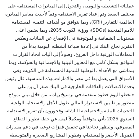
عملياته التشغيلية واليومية، والتحول إلى المبادرات المستدامة على
مختلف الصعد.وتم إعداد تقرير الاستدامة وفقاً لأحدث معايير المبادرة
العالمية للتقارير (GRI)، وبما يتوافق مع أهداف التنمية المستدامة
للأمم المتحدة (SDGs)، ورؤية الكويت 2035، وبما يضمن أعلى
مستويات الشفافية والموثوقية في الإفصاح عن البيانات.ويعكس
التقرير نجاح البنك في إعادة صياغة أنشطته اليومية بدءاً من
المعاملات الورقية داخل الفروع، وصولاً إلى آليات اتخاذ القرارات
لتتوافق بشكل كامل مع المعايير البيئية والاجتماعية والحوكمة، وبما
يتماشى مع الأهداف الوطنية للتنمية المستدامة في الكويت وفي
الأسواق التي يعمل بها في مصر والإمارات.بهذه المناسبة، قال رئيس
وحدة الاتصالات والعلاقات الخارجية في البنك صقر آل بن علي:
«نخطو اليوم خطوة متقدمة في ترسيخ ريادتنا من خلال تبني نموذج
متطور يربط بين الاستقرار المالي طويل الأجل والاستجابة الواعية
للتحديات البيئية والاجتماعية الناشئة، وفخورون بأن تقرير الاستدامة
السنوي 2025 يأتي متوافقاً ومكملاً لمساعي خطة تطوير القطاع
المصرفي، وليظهر نجاحنا في تحقيق قفزات نوعية في دعم مسارات
التمويل الأخضر والمستدام، وتطوير المشاريع الصغيرة والمتوسطة