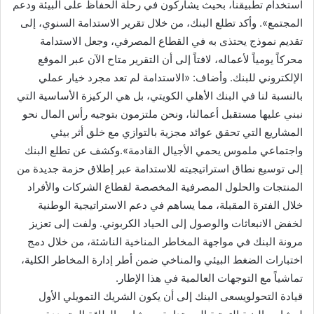
استخدام تطبيقنا، بحيث يشاركون في رحلة الحفاظ على البيئة ودعم
المجتمع». وأكد تطلع البنك، من خلال تقرير الاستدامة السنوي، إلى
تقديم نموذج يحتذى به في القطاع المصرفي، وجعل الاستدامة
محركاً يومياً لأعماله، لافتاً إلى أن التقرير متاح الآن عبر الموقع
الإلكتروني للبنك. وأضاف: «الاستدامة لم تعد مجرد خيار عملي
بالنسبة لنا في البنك الأهلي الكويتي، بل هي الركيزة الأساسية التي
نبني عليها مستقبل أعمالنا، ونحن ملتزمون بتوجيه رأس المال نحو
المشاريع التي تحقق عوائد مجزية بالتوازي مع خلق أثر بيئي
واجتماعي ملموس يحمي الأجيال القادمة».وكشف عن تطلع البنك
إلى توسيع نطاق استراتيجيته للاستدامة عبر إطلاق حزمة جديدة من
المنتجات والحلول المصرفية المخصصة لقطاع الشركات والأفراد
خلال الفترة المقبلة، مما يساهم في دعم الاستراتيجية الوطنية
لخفض الانبعاثات والوصول إلى الحياد الكربوني. ولفت إلى تعزيز
مرونة البنك في مواجهة المخاطر المناخية الناشئة، من خلال دمج
اختبارات الضغط البيئي والمناخي ضمن أطر إدارة المخاطر الكلية،
تماشياً مع التوجهات العالمية في هذا الإطار.
قيادة التحولويسعى البنك إلى أن يكون الشريك التمويلي الأول