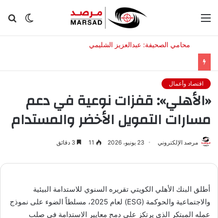
القائمة
الوضع
بح
المظلم
عن
اقتصاد وأعمال
«الأهلي»: قفزات نوعية في دعم
مسارات التمويل الأخضر والمستدام
مرصد الإلكتروني
23 يونيو، 2026
11
3 دقائق
أطلق البنك الأهلي الكويتي تقريره السنوي للاستدامة البيئية
والاجتماعية والحوكمة (ESG) لعام 2025، مسلطاً الضوء على نموذج
عمله المبتكر الذي يرتكز على دمج معايير الاستدامة في صلب