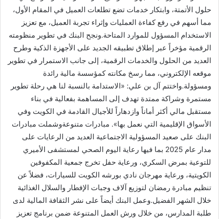
حلول الأتمتة، وابتكار خدمات تضع تطلعات العميل في المقام الأول،
مما أسهم في رفع كفاءة العمليات وإثراء تجربة العميل، مع تعزيز
الاستخدام المسؤول للموارد المتاحة.ونجح البنك في تطوير منظومته
الرقمية مؤخراً عبر إطلاق تطبيقه الجديد على الأجهزة الذكية وطرح
العديد من الحلول والخدمات الرقمية، إلى جانب الاستمرار في تطوير
موقعه الإلكتروني، مما رسخ مكانته كمؤسسة مالية رائدة
ومسؤولة.واختتم آل بن علي: «الاستدامة بالنسبة لنا هي رحلة تطوير
مستمرة وشراكة ممتدة تهدف إلى المساهمة بفعالية في بناء
مستقبل مالي أكثر أماناً وازدهاراً للأجيال القادمة في الكويت وفي
الأسواق الإقليمية التي نعمل بها». مبادرات متنوعةوشملت مبادرات
البنك على صعيد المسؤولية الاجتماعية العديد من الرعايات على
مدار عام 2025 بما فيها رعاية اليوم الصحي لمستشفى الأميري
للتوعية بمرض السكري، ورعاية حفل تخرج جمعية المكفوفين
الكويتية، ورعاية مهرجان نادي بورشه الكويت للسيارات، فضلاً عن
تنظيم مبادرة رمضان لتوزيع آلاف وجبات الإفطار والسلال الغذائية
خلال الشهر الفضيل.وعمل البنك أيضاً على نشر الثقافة المالية لدى
طلبة المدارس، من خلال ورش العمل المتنوعة ضمن برنامج تعزيز