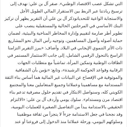
التي تشكل عصب الاقتصاد الوطني». صقر آل بن علي: نهدف إلى
ترسيخ ريادتنا عبر الربط بين الاستقرار المالي الطويل الأجل
والاستجابة الواعية للتحدياتوذكر آل بن علي أن التقرير يظهر أن تركيز
البنك الأساسي في المرحلتين الحالية والمستقبلية ينصب على
تطوير أطر صارمة لتقييم وإدارة المخاطر المناخية والبيئية، لضمان
حماية أصوله وأصول المساهمين، وتوجيه رأس المال نحو المشاريع
ذات الأثر التنموي الإيجابي في البلاد. وأضاف: «يبرز التقرير التزامنا
الراسخ بالتحول الرقمي الشامل، إلى جانب الاستثمار المستمر في
الطاقات الوطنية وتمكين المرأة، تماشياً مع متطلبات الجهات
الرقابية وقواعد الحوكمة الرشيدة»، وتابع: «نؤمن بأن الشفافية
والموثوقية في الإفصاح عن البيانات غير المالية هما أساس بناء الثقة
المستدامة مع مساهمينا وعملائنا وجميع المتعاملين معنا والمجتمع
الكويتي كله، وسنواصل الابتكار في تقديم حلول مصرفية تدعم بناء
اقتصاد مرن ومستدام». سلوك يومي وأردف آل بن علي: «الالتزام
الحقيقي بالاستدامة يبدأ من التفاصيل الصغيرة للعمليات اليومية،
وقد نجحنا في جعل الاستدامة جزءاً لا يتجزأ من ثقافة موظفينا
وسلوكهم اليومي، ورحلة عملائنا منذ الدخول إلى فروعنا أو عند