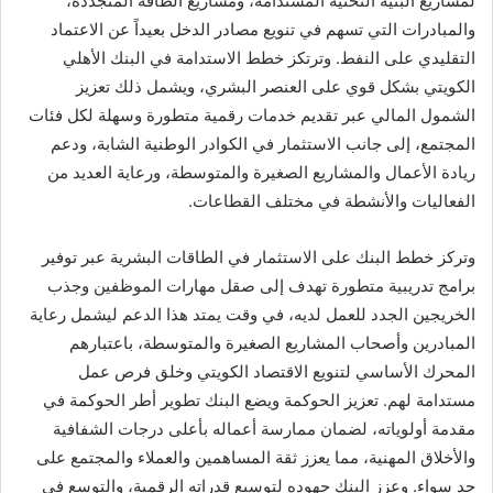
لمشاريع البنية التحتية المستدامة، ومشاريع الطاقة المتجددة،
والمبادرات التي تسهم في تنويع مصادر الدخل بعيداً عن الاعتماد
التقليدي على النفط. وترتكز خطط الاستدامة في البنك الأهلي
الكويتي بشكل قوي على العنصر البشري، ويشمل ذلك تعزيز
الشمول المالي عبر تقديم خدمات رقمية متطورة وسهلة لكل فئات
المجتمع، إلى جانب الاستثمار في الكوادر الوطنية الشابة، ودعم
ريادة الأعمال والمشاريع الصغيرة والمتوسطة، ورعاية العديد من
الفعاليات والأنشطة في مختلف القطاعات.
وتركز خطط البنك على الاستثمار في الطاقات البشرية عبر توفير
برامج تدريبية متطورة تهدف إلى صقل مهارات الموظفين وجذب
الخريجين الجدد للعمل لديه، في وقت يمتد هذا الدعم ليشمل رعاية
المبادرين وأصحاب المشاريع الصغيرة والمتوسطة، باعتبارهم
المحرك الأساسي لتنويع الاقتصاد الكويتي وخلق فرص عمل
مستدامة لهم. تعزيز الحوكمة ويضع البنك تطوير أطر الحوكمة في
مقدمة أولوياته، لضمان ممارسة أعماله بأعلى درجات الشفافية
والأخلاق المهنية، مما يعزز ثقة المساهمين والعملاء والمجتمع على
حد سواء. وعزز البنك جهوده لتوسيع قدراته الرقمية، والتوسع في