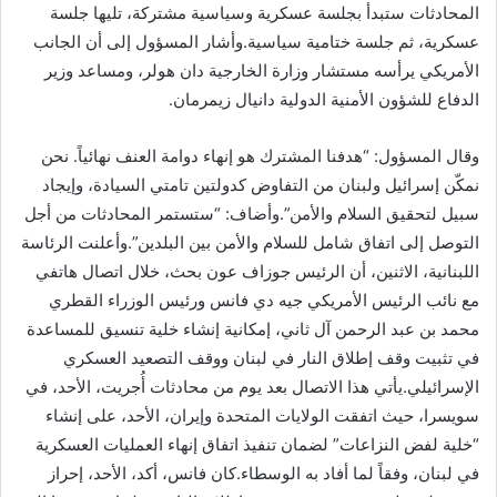
المحادثات ستبدأ بجلسة عسكرية وسياسية مشتركة، تليها جلسة
عسكرية، ثم جلسة ختامية سياسية.وأشار المسؤول إلى أن الجانب
الأمريكي يرأسه مستشار وزارة الخارجية دان هولر، ومساعد وزير
الدفاع للشؤون الأمنية الدولية دانيال زيمرمان.
وقال المسؤول: “هدفنا المشترك هو إنهاء دوامة العنف نهائياً. نحن
نمكّن إسرائيل ولبنان من التفاوض كدولتين تامتي السيادة، وإيجاد
سبيل لتحقيق السلام والأمن”.وأضاف: “ستستمر المحادثات من أجل
التوصل إلى اتفاق شامل للسلام والأمن بين البلدين”.وأعلنت الرئاسة
اللبنانية، الاثنين، أن الرئيس جوزاف عون بحث، خلال اتصال هاتفي
مع نائب الرئيس الأمريكي جيه دي فانس ورئيس الوزراء القطري
محمد بن عبد الرحمن آل ثاني، إمكانية إنشاء خلية تنسيق للمساعدة
في تثبيت وقف إطلاق النار في لبنان ووقف التصعيد العسكري
الإسرائيلي.يأتي هذا الاتصال بعد يوم من محادثات أُجريت، الأحد، في
سويسرا، حيث اتفقت الولايات المتحدة وإيران، الأحد، على إنشاء
“خلية لفض النزاعات” لضمان تنفيذ اتفاق إنهاء العمليات العسكرية
في لبنان، وفقاً لما أفاد به الوسطاء.كان فانس، أكد، الأحد، إحراز