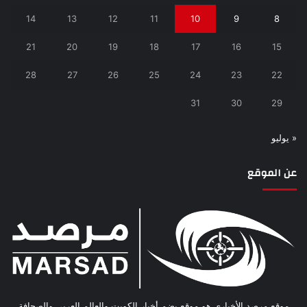
14
13
12
11
10
9
8
21
20
19
18
17
16
15
28
27
26
25
24
23
22
31
30
29
« يوليو
عن الموقع
موقع مرصد الأخباري هو موقع يضم أخبار الكويت والعالم العربي والصحافة