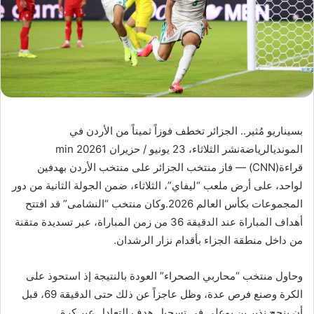
بسيناريو مُثير.. الجزائر تخطف فوزاً ثميناً من الأردن في
المونديالرياضةنشر الثلاثاء، 23 يونيو / حزيران 20261 min
قراءة(CNN) — فاز منتخب الجزائر على منتخب الأردن بهدفين
لواحد، على أرض ملعب “ليفاي”، الثلاثاء، ضمن الجولة الثانية من دور
المجموعات بكأس العالم 2026.وكان منتخب “النشامى” قد افتتح
أهداف المباراة عند الدقيقة 36 من زمن المباراة، عبر تسديدة متقنة
من داخل منطقة الجزاء بأقدام نزار الرشدان.
وحاول منتخب “محاربي الصحراء” العودة بالنتيجة إذ استحوذ على
الكرة وصنع فرص عدة، وظل عاجزاً عن ذلك حتى الدقيقة 69، قبل
أن ينجح نذير بن بوعلي في تسجيل هدف التعادل عبر كرة