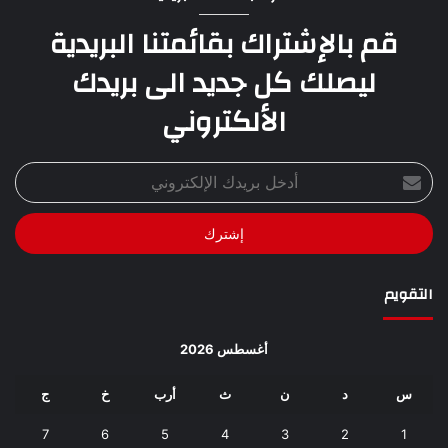
قم بالإشتراك بقائمتنا البريدية
ليصلك كل جديد الى بريدك
الألكتروني
أدخل
بريدك
الإلكتروني
التقويم
أغسطس 2026
س
د
ن
ث
أرب
خ
ج
7
6
5
4
3
2
1