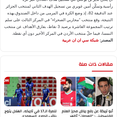
رأسية.وتمكّن أمين غويري من تسجيل الهدف الثاني لمنتخب الجزائر
عند الدقيقة 82، إذ وضع الكرة في المرمى من داخل الصندوق.بهذه
النتيجة، وقع منتخب “محاربي الصحراء” في المركز الثالث على سلم
ترتيب المجموعة العاشرة برصيد 3 نقاط، بفارق الأهداف عن منتخب
النمسا، فيما حلّ منتخب الأردن في المركز الأخير دون أي نقطة.
المصدر:
شبكة سي ان ان عربية
مقالات ذات صلة
أبو تريكة عن رفع رياض محرز العلم
للمرة الـ17 في تاريخه.. الهلال يتوج
الفلسطيني: “العدوان” أظهر
بلقب الدوري السعودي