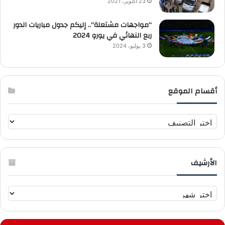
23 أكتوبر، 2021
“مواجهات مشتعلة”.. إليكم جدول مباريات الدور
ربع النهائي في يورو 2024
3 يوليو، 2024
أقسام الموقع
أ
ق
س
ا
الأرشيف
م
ا
ل
ا
م
ل
و
أ
ق
ر
ع