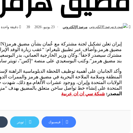
مضيق هرمز
مرصد الإلكتروني
23 يونيو، 2026
39
دقيقة واحدة
مضيق هرمز.وأضاف عبر تطبيق تليغرام: “عقب زيارة الوفد الإير
مشترك سيصدر لاحقاً”.وكان وزير الخارجية العماني، بدر البوسعيدي
بند مضيق هرمز”.وكتب البوسعيدي على منصة “إكس”، تويتر سابقًا:
وأكد الجانبان على أهمية توظيف اللحظة الدبلوماسية الراهنة لإسن
المنطقة وسلامة الملاحة البحرية في مضيق هرمز والممرات الد
الولايات المتحدة وإيران، ووجود عشرات الألغام.مع ذلك، شهدت حرك
المتحدة على إنشاء خط تواصل ساخن متعلق بالمضيق بهدف “منع وحل
المصدر:
شبكة سي ان ان عربية
فيسبوك
تويتر