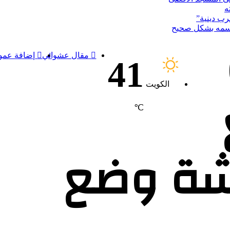
ه
رب دينية”
اسمه بشكل صحيح
مقال عشوائي
إضافة عمود
41
الكويت
℃
قشة وضع