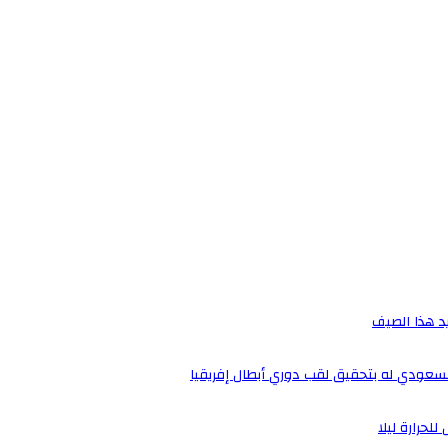
يد هذا الصيف
لسعودي له بتحقيق لقب دوري أبطال إفريقيا
لحرارة ليلا