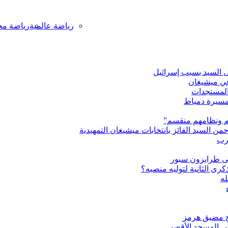
رياضة عالمية
رياضة مح
ى السيد بسبب إسرائيل
 في ميشيغان
 المستجدات
مسيرة دمياط
هم ونظامهم منقسم”
من السيد الفائز بانتخابات ميشيغان التمهيدية
غرب
رى الثانية لتوليه منصبه؟
له
تح مضيق هرمز
ى المسجد الأقصى