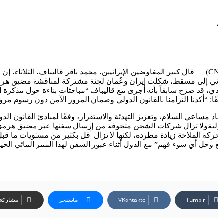
إيران تعلن تشكيل لجنة مشتركة مع عُمان بشأن مضيق هرمز(CNN) — قال كبير المفاوضين الإيرانيين، محمد ب
اني إلى مسقط، شكلت إيران وعُمان لجنة مشتركة لمناقشة مضيق هرمز
، قد صرح سابقاً بأنه أجرى مع قاليباف “مباحثات بناءة حول مذكرة التفا
 “أكدنا التزامنا بالقانون الدولي وضمان المرور الآمن دون رسوم مرو
اد مساعي السلام، وتعزيز التهدئة والاستقرار، وفقًا لمبادئ القانون ا
وليةولا تزال شركات الشحن متخوفة من إرسال سفنها عبر مضيق هرمز
ة الملاحة زيادة مطردة، لكنها لا تزال أقل بكثير من مستويات ما قبل 
 أي سوء فهم” مع الدول أثناء عبور السفن لهذا الممر المائي الحيوي
ماسنجر
مشاركة ع