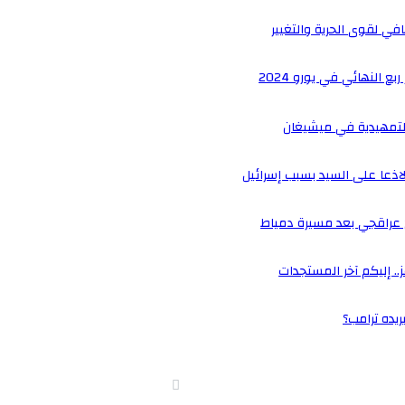
ي لقوى الحرية والتغيير
 النهائي في يورو 2024
التمهيدية في ميشيغان
اذعا على السيد بسبب إسرائيل
ح عراقجي بعد مسيرة دمياط
.. إليكم آخر المستجدات
يده ترامب؟