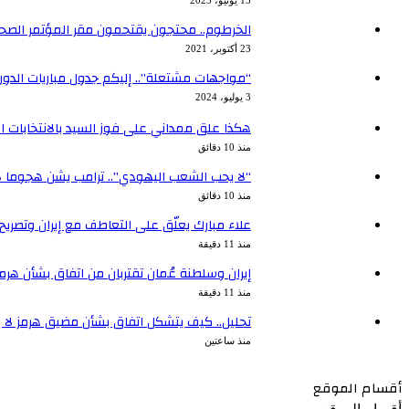
13 يونيو، 2023
الخرطوم.. محتجون يقتحمون مقر المؤتمر الصحاف
23 أكتوبر، 2021
“مواجهات مشتعلة”.. إليكم جدول مباريات الدور ربع
3 يوليو، 2024
هكذا علق ممداني على فوز السيد بالانتخابات 
منذ 10 دقائق
“لا يحب الشعب اليهودي”.. ترامب يشن هجوما ل
منذ 10 دقائق
علاء مبارك يعلّق على التعاطف مع إيران وتصري
منذ 11 دقيقة
إيران وسلطنة عُمان تقتربان من اتفاق بشأن هرمز
منذ 11 دقيقة
تحليل.. كيف يتشكل اتفاق بشأن مضيق هرمز لا ير
منذ ساعتين
أقسام الموقع