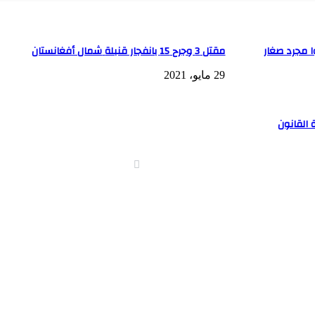
ا مجرد صغار
مقتل 3 وجرح 15 بانفجار قنبلة‭ ‬شمال أفغانستان
29 مايو، 2021
 القانون