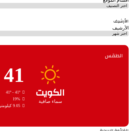
أقسام الموقع
الأرشيف
الأرشيف
الطقس
41
الكويت
41º - 41º
19%
سماء صافية
9.05 كيلومتر/ساعة
القائمة البريدية