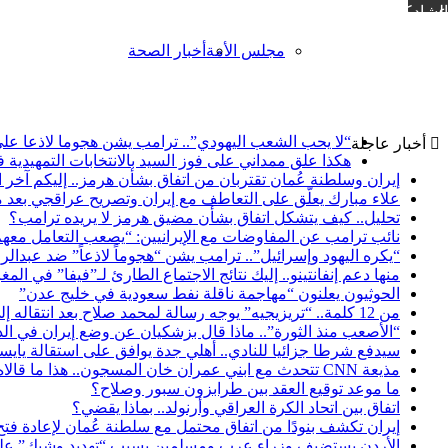
مشاركة عبر البريد
مجلس الأمة
أخبار الصحة
“لا يحب الشعب اليهودي”.. ترامب يشن هجوما لاذعا عل
أخبار عاجلة
هكذا علق ممداني على فوز السيد بالانتخابات التمهيدية
إيران وسلطنة عُمان تقتربان من اتفاق بشأن هرمز.. إليكم آخر
علاء مبارك يعلّق على التعاطف مع إيران وتصريح عراقجي بعد 
تحليل.. كيف يتشكل اتفاق بشأن مضيق هرمز لا يريده ترامب؟
نائب ترامب عن المفاوضات مع الإيرانيين: “يصعب التعامل مع
“يكره اليهود وإسرائيل”.. ترامب يشن “هجوماً لاذعاً” ضد عبدالرح
منها دعم إنفانتينو.. إليك نتائج الاجتماع الطارئ لـ”فيفا” في الم
الحوثيون يعلنون “مهاجمة ناقلة نفط سعودية في خليج عدن”
من 12 كلمة.. “تريزيجيه” يوجه رسالة لمحمد صلاح بعد انتقاله إلى طرابزون سبور
“الأصعب منذ الثورة”.. ماذا قال بزشكيان عن وضع إيران في الذك
سيدفع شرطا جزائيا للنادي.. أهلي جدة يوافق على استقالة يايس
مذيعة CNN تتحدث مع ابني عمران خان المسجون.. هذا ما قالاه
ما موعد توقيع العقد بين طرابزون سبور وصلاح؟
اتفاق بين اتحاد الكرة العراقي وأرنولد.. بماذا يقضي؟
إيران تكشف بنودًا من اتفاق محتمل مع سلطنة عُمان لإعادة ف
الأردن يستضيف وزراء عرب ومسلمين بسبب “تهديد وشيك” عل