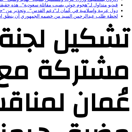
فيديو متداول لـ”هجوم حوثي يصيب مقاتلة سعودية”.. هذه حقيقت
دول عربية وإسلامية في عّمان لـ”دعم القدس”.. وتحذير من “ح
لحظة طلب عبدالرحمن السيد من خصمه الجمهوري أن ينطق 
تشكيل لجنة
مشتركة مع
عُمان لمنا