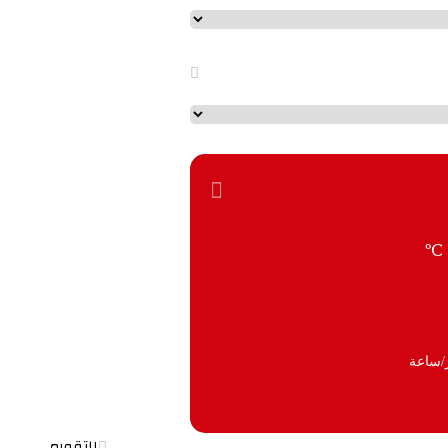
℃
التقويم