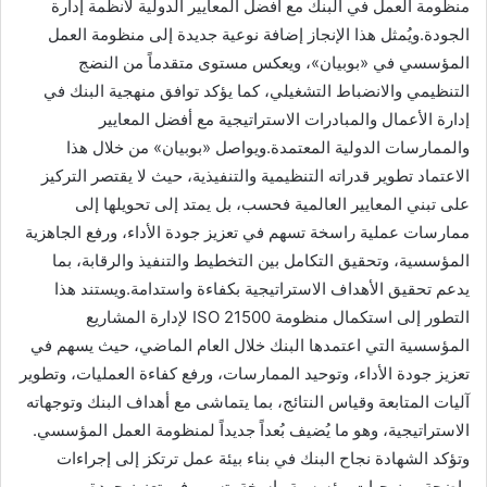
منظومة العمل في البنك مع أفضل المعايير الدولية لأنظمة إدارة
الجودة.ويُمثل هذا الإنجاز إضافة نوعية جديدة إلى منظومة العمل
المؤسسي في «بوبيان»، ويعكس مستوى متقدماً من النضج
التنظيمي والانضباط التشغيلي، كما يؤكد توافق منهجية البنك في
إدارة الأعمال والمبادرات الاستراتيجية مع أفضل المعايير
والممارسات الدولية المعتمدة.ويواصل «بوبيان» من خلال هذا
الاعتماد تطوير قدراته التنظيمية والتنفيذية، حيث لا يقتصر التركيز
على تبني المعايير العالمية فحسب، بل يمتد إلى تحويلها إلى
ممارسات عملية راسخة تسهم في تعزيز جودة الأداء، ورفع الجاهزية
المؤسسية، وتحقيق التكامل بين التخطيط والتنفيذ والرقابة، بما
يدعم تحقيق الأهداف الاستراتيجية بكفاءة واستدامة.ويستند هذا
التطور إلى استكمال منظومة ISO 21500 لإدارة المشاريع
المؤسسية التي اعتمدها البنك خلال العام الماضي، حيث يسهم في
تعزيز جودة الأداء، وتوحيد الممارسات، ورفع كفاءة العمليات، وتطوير
آليات المتابعة وقياس النتائج، بما يتماشى مع أهداف البنك وتوجهاته
الاستراتيجية، وهو ما يُضيف بُعداً جديداً لمنظومة العمل المؤسسي.
وتؤكد الشهادة نجاح البنك في بناء بيئة عمل ترتكز إلى إجراءات
واضحة ومنهجيات مؤسسية راسخة، تسهم في تعزيز جودة