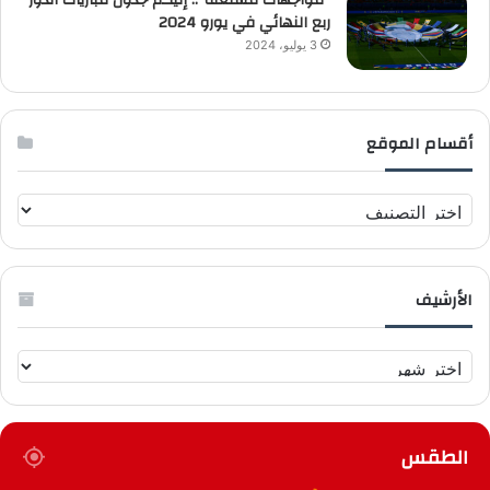
ربع النهائي في يورو 2024
3 يوليو، 2024
أقسام الموقع
أ
ق
س
ا
الأرشيف
م
ا
ل
ا
م
ل
و
أ
ق
ر
ع
الطقس
ش
ي