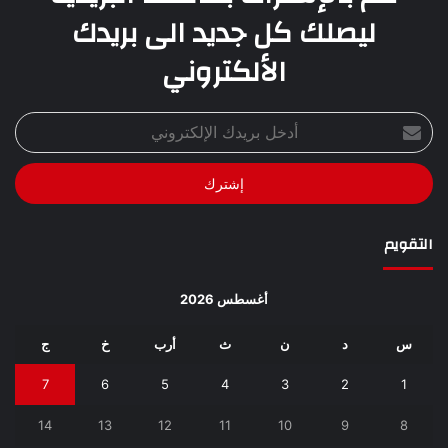
ليصلك كل جديد الى بريدك
الألكتروني
أدخل
بريدك
الإلكتروني
التقويم
أغسطس 2026
س
د
ن
ث
أرب
خ
ج
7
6
5
4
3
2
1
14
13
12
11
10
9
8