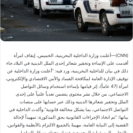
(CNN)—أعلنت وزارة الداخلية البحرينية، الخميس، إيقاف امرأة
أقدمت على الإساءة وتحقير شعائر إحدى الملل الدينية في البلاد.جاء
ذلك في بيان للداخلية البحرينية، ورد فيه: “أعلنت وزارة الداخلية عن
توقيف الإدارة العامة لمكافحة الفساد والأمن الاقتصادي والإلكتروني،
امرأة (47 عاماً)، إثر قيامها بإساءة استخدام وسائل التواصل
الاجتماعي، من خلال نشر محتوى يتضمن تعدياً علنياً على إحدى
الملل وتحقير شعائرها الدينية وذلك عبر حسابها على منصات
التواصل الاجتماعي، بما يشكل مخالفة قانونية”.وأكدت الداخلية في
بيانها: “تم اتخاذ الإجراءات القانونية بحق المذكورة، تمهيداً لإحالة
القضية إلى النيابة العامة، مهيبةً بالجميع الالتزام بالأنظمة والقوانين،
والتحلي بالمسؤولية المجتمعية عند استخدام وسائل التواصل