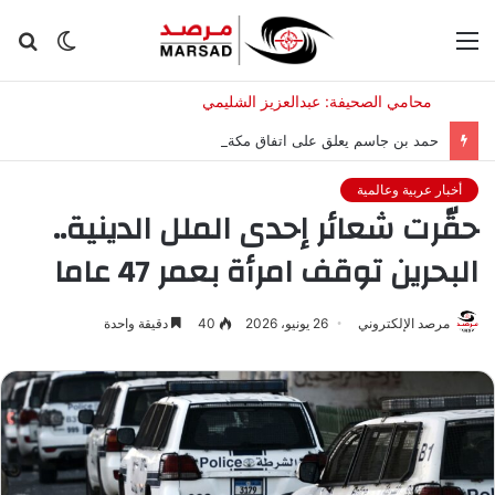
القائمة
الوضع
بح
المظلم
عن
حمد بن جاسم يعلق على اتفاق مكة بين السعودية وتركيا وباكستان
أخبار عربية وعالمية
حقّرت شعائر إحدى الملل الدينية..
البحرين توقف امرأة بعمر 47 عاما
مرصد الإلكتروني
26 يونيو، 2026
40
دقيقة واحدة