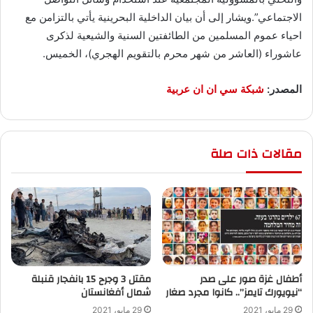
الاجتماعي”.ويشار إلى أن بيان الداخلية البحرينية يأتي بالتزامن مع
احياء عموم المسلمين من الطائفتين السنية والشيعية لذكرى
عاشوراء (العاشر من شهر محرم بالتقويم الهجري)، الخميس.
المصدر:
شبكة سي ان ان عربية
مقالات ذات صلة
أطفال غزة صور على صدر
“نيويورك تايمز”.. كانوا مجرد صغار
‬شمال أفغانستان
29 مايو، 2021
29 مايو، 2021