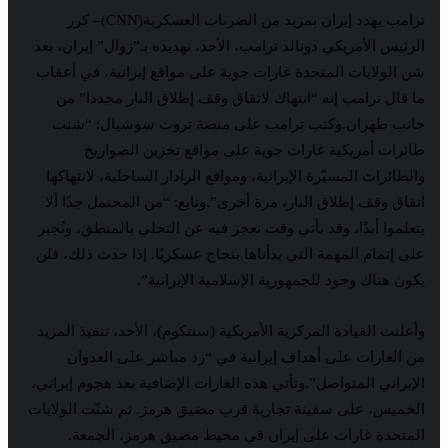
ترامب يهدد إيران بمزيد من الضربات العسكرية(CNN)– كرر
س الأمريكي دونالد ترامب، الأحد، تهديده بـ”زوال” إيران، بعد
ولايات المتحدة غارات جوية على مواقع إيرانية، في أعقاب
ل ترامب إنه “انتهاك لاتفاق وقف إطلاق النار مجددا” من
 طهران.وكتب ترامب على منصة تروث سوشيال: “شنت
ت أمريكية غارات جوية على مواقع تخزين الصواريخ
رات المسيّرة الإيرانية، ومواقع الرادار الساحلية، لانتهاكها
 وقف إطلاق النار، مرة أخرى”.وتابع: “من المحتمل جدًا ألا
وا أبدًا، وقد يأتي وقت نعجز فيه عن التحلي بالمنطق، ونُجبر
تمام المهمة التي بدأناها بنجاح عسكريًا. إذا حدث ذلك، فلن
هناك وجود للجمهورية الإسلامية الإيرانية”.
 القيادة المركزية الأمريكية (سنتكوم)، الأحد، تنفيذ المزيد
غارات على أهداف إيرانية في “رد مباشر على العدوان
اني المتواصل”.وتأتي هذه الغارات الإضافية بعد هجوم إيراني،
س، على سفينة تجارية قرب مضيق هرمز. ثم شنّت الولايات
دة غارات على إيران في محيط مضيق هرمز، الجمعة.