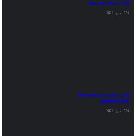
.. كانوا مجرد صغار
 أفغانستان