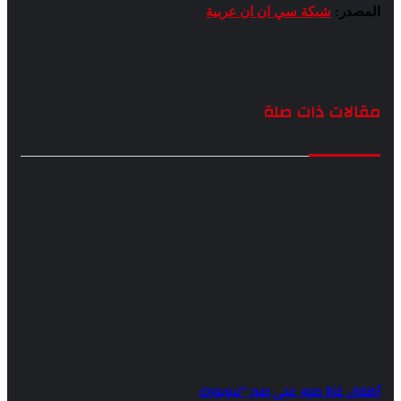
ر:
شبكة سي ان ان عربية
ات ذات صلة
 غزة صور على صدر “نيويورك