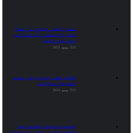
هكذا رد الأهلي المصري على تهنئة
اتحاد جدة السعودي له بتحقيق لقب
دوري أبطال إفريقيا
13 يونيو، 2023
الأرصاد: طقس اليوم حار خلال ساعات
النهار مائل للحرارة ليلا
13 يونيو، 2023
الخرطوم.. محتجون يقتحمون مقر
المؤتمر الصحافي لقوى الحرية والتغيير