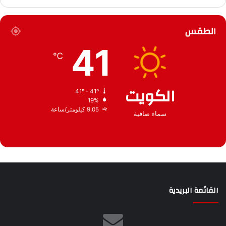
أ
ق
ر
ع
الطقس
ش
ي
41
ف
℃
الكويت
41º - 41º
19%
9.05 كيلومتر/ساعة
سماء صافية
القائمة البريدية