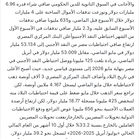
والأجانب في السوق الثانوية للدين الحكومي صافي شراء قدره 6.96
مليارات دولار.وتوزعت تدفقات الأموال الساخنة على 4 مليارات
دولار خلال الأسبوع قبل الماضي، و635 مليونا صافي تدفقات
الأسبوع السابق عليه، و2.3 مليار صافي تدفقات في الأسبوع الأول
من الشهر.احتياطي النقد الأجنبيوأعلن البنك المركزي المصري
ارتفاع صافي احتياطيات مصر من النقد الأجنبي إلى 53.134 مليار
دولار في مايو الماضي، مقابل 53.009 مليار دولار في أبريل
الماضي، بزيادة بلغت 125 مليونا.ووصل احتياطي النقد الأجنبي في
مصر بنهاية مايو 2026 إلى مستوى قياسي جديد، حيث أصبح الأعلى
في تاريخ البلاد.وأضاف البنك المركزي المصري 3 آلاف أونصة ذهب
لاحتياطياته خلال مايو الماضي ليسجل 4.167 ملايين أونصة، لكن
تراجع سعر الذهب خلال مايو ضغط على قيمة احتياطيات البلاد منه
لتنخفض 425 مليونا مسجلة 18.77 مليار دولار، لكن ارتفاع أرصدة
العملات الأجنبية بنحو 656 مليونا عوض التراجع ودفع الاحتياطيات
الدولية.تحويلات المصريين بالخارجارتفعت تحويلات المصريين
العاملين بالخارج بنسبة 33.2% خلال أول 10 أشهر من العام المالي
الحالي «يوليو/ أبريل 2025-2026» لتسجل نحو 39.2 مليار دولار،