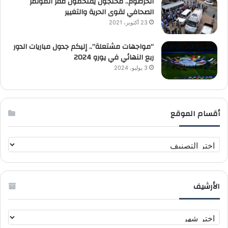
الخرطوم.. محتجون يقتحمون مقر المؤتمر
الصحافي لقوى الحرية والتغيير
23 أكتوبر، 2021
“مواجهات مشتعلة”.. إليكم جدول مباريات الدور
ربع النهائي في يورو 2024
3 يوليو، 2024
أقسام الموقع
أ
ق
س
ا
الأرشيف
م
ا
ل
ا
م
ل
و