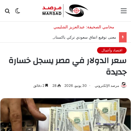
القائمة
الوضع
بح
المظلم
عن
معنى توقيع اتفاق سعودي تركي باكستاني.. سفير أمريكي سابق يعلق
اقتصاد وأعمال
سعر الدولار في مصر يسجل خسارة
جديدة
مرصد الإلكتروني
30 يونيو، 2026
28
2 دقائق