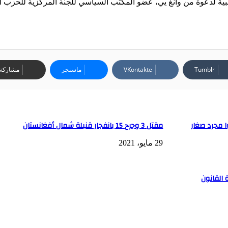
لبية لدعوة من وانغ يي، عضو المكتب السياسي للجنة المركزية للحزب 
ماسنجر
مشاركة ع
ا مجرد صغار
مقتل 3 وجرح 15 بانفجار قنبلة‭ ‬شمال أفغانستان
29 مايو، 2021
 القانون