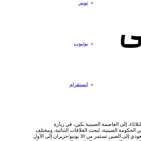
تويتر
ى
يوتيوب
انستقرام
ي، الأمير فيصل بن فرحان، الثلاثاء، إلى العاصمة الصينية بكين، في زيارة
 الحكومة الصينية، لبحث العلاقات الثنائية، ومختلف
القضايا الإقليمية والدولية ذات الاهتمام المشترك.من جهة أخرى، قال متحدث باسم وزارة الخارجية الصينية، إن زيارة وزير الخارجية السعودي إلى الصين تستمر من 30 يونيو/حزيران إلى الأول