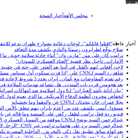
مشاركة عبر البريد
مجلس الأمة
أخبار الصحة
أخبار عاجلة
“اقتلوا قاتلكم”.. لوحات دعائية بشوارع طهران تدعو للانتق
صلاح يوقّع لطرابزون رسميًا والنادي يكشف مدة التعاقد
ترامب كان على متن “مارين وان” أثناء حادثة سلامة جوية.. ما 
الإمارات.. تأجيل نظر قضية “العتاد العسكري للسودان”
لاجئ أفغاني يُتهم بالقتل في أثينا بعد العثور على جثة في حقيبة
شاهد رد السيد لـCNN على “إذا فزت ستكون أول سيناتور مسلم بتاريخ أمريكا”
رغم تقدم المفاوضات مع عُمان.. إيران تحدد 3 شروط لإعادة فتح هرمز
بعد هجومين قرب باب المندب.. هل تتصاعد تهديدات الملاحة في 
“بيان إدانة بأشد العبارات” لـ8 دول إسلامية ضد انتهاكات إسرائيل في غزة
انخفاض مخزون أنظمة الدفاع الأمريكية.. ما الذي يعنيه لدول ال
نجلا عمران خان يتحدثان لـCNN عن والدهما وما يخشيانه
مسؤول أممي يكشف عدد من أعدم بإيران بتهم تتعلق بالأمن ا
فيديو ردة فعل ترامب لطفل ركض على المنصة وما قاله عن باي
عبدالرحمن السيد يوضح لـCNN موقفه من التمويل العسكري الأمريكي لإسرائيل
عبدالرحمن السيد يرد على هجمات ترامب عبر CNN: “الرجل لا يستطيع التركيز”
بعد اتهام سائق تطبيق نقل ذكي بالتحرش.. الداخلية المصرية 
أرباح “أدنوك” تقفز 59% في النصف الأول من 2026 رغم التحديات الإقليمية