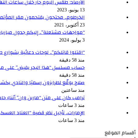
الأرصاد: طقس اليوم حار خلال ساعات النهار
13 يونيو، 2023
الخرطوم.. محتجون يقتحمون مقر المؤتمر 
23 أكتوبر، 2021
“مواجهات مشتعلة”.. إليكم جدول مباريات ال
3 يوليو، 2024
“اقتلوا قاتلكم”.. لوحات دعائية بشوارع ط
منذ 58 دقيقة
حساب مسلسل “هذا البحر يفيض” على من
منذ 58 دقيقة
صلاح يوقّع لطرابزون رسميًا والنادي يكش
منذ ساعتين
ترامب كان على متن “مارين وان” أثناء حاد
منذ 3 ساعات
الإمارات.. تأجيل نظر قضية “العتاد العس
منذ 3 ساعات
أقسام الموقع