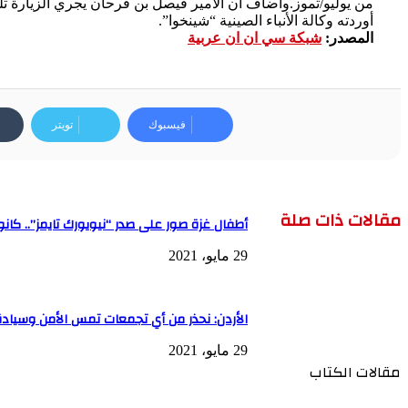
من يوليو/تموز.وأضاف أن الأمير فيصل بن فرحان يجري الزيارة ت
أوردته وكالة الأنباء الصينية “شينخوا”.
المصدر:
شبكة سي ان ان عربية
فيسبوك
تويتر
مقالات ذات صلة
أطفال غزة صور على صدر “نيويورك تايمز”.. كانو
29 مايو، 2021
الأردن: نحذر من أي تجمعات تمس الأمن وسيادة
29 مايو، 2021
مقالات الكتاب