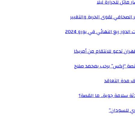
 مائل للحرارة ليلا
الصحافي لقوى الحرية والتغيير
دور ربع النهائي في يورو 2024
هران تدعو للانتقام من أمريكا
صة “إكس” يرحب بمحمد صلاح
ف مدة التعاقد
ثة سلامة جوية.. ما القصة؟
كري للسودان”