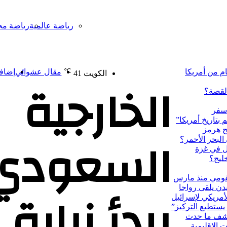
رياضة عالمية
رياضة مح
℃
ام من أمريكا
مقال عشوائي
إضافة
الكويت
41
الخارجية
القصة؟
 سفر
السعودي
البحر الأحمر؟
خليج؟
لقومي منذ مارس
يبدأ زيارة
دن يلقى رواجا
تكشف ما حدث