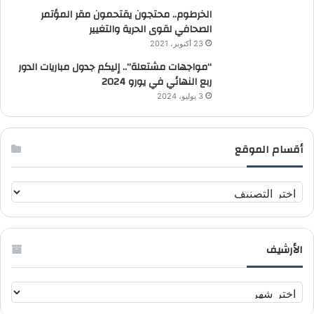
الخرطوم.. محتجون يقتحمون مقر المؤتمر
الصحافي لقوى الحرية والتغيير
23 أكتوبر، 2021
“مواجهات مشتعلة”.. إليكم جدول مباريات الدور
ربع النهائي في يورو 2024
3 يوليو، 2024
أقسام الموقع
أ
ق
س
ا
الأرشيف
م
ا
ل
ا
م
ل
و