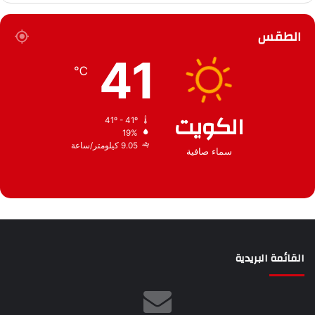
أ
ق
ر
ع
الطقس
ش
ي
41
ف
℃
الكويت
41º - 41º
19%
9.05 كيلومتر/ساعة
سماء صافية
القائمة البريدية