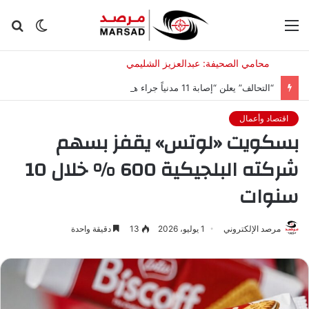
القائمة
الوضع
بح
المظلم
عن
“التحالف” يعلن “إصابة 11 مدنياً جراء هجمات شنها الحوثيون على نجران”.. ويوضح جنسياتهم
اقتصاد وأعمال
بسكويت «لوتس» يقفز بسهم
شركته البلجيكية 600 % خلال 10
سنوات
مرصد الإلكتروني
1 يوليو، 2026
13
دقيقة واحدة