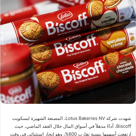
شهدت شركة Lotus Bakeries NV، المصنعة الشهيرة لبسكويت
Biscoff، أداءً مذهلاً في أسواق المال خلال العقد الماضي، حيث
ارتفعت أسهمها بنسبة تقارب 600%، وهو إنجاز استثنائي في وقت