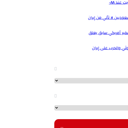
عند AA-
فير أمريكي سابق يعلق
وثي والحرب على إيران