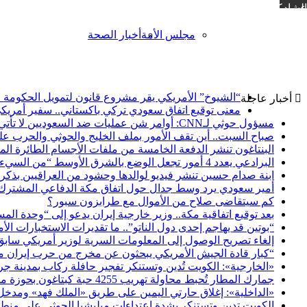
مشاركة عبر البريد
مجلس الأمة
أخبار الصحة
“الشيوخ” الأمريكي يقر مشروع قانون لتمويل الحكومة حتى 11 د
أخبار عاجلة
معنى توقيع اتفاق سعودي تركي باكستاني.. سفير أمريك
مسؤول حوثي لـCNN: أوامر شن عمليات ضد السعوديين لا تأتي من إيران
صباح السبت.. أين تقف الأمور بملف الخليج والحوثي والحرب عل
البنتاغون تنشر الدفعة الخامسة من ملفات الأجسام الطائرة الم
البرادعي يعدد 4 أمور تجعل الوضع بالشرق الأوسط “من السيء إلى الأسوأ”
ابنة صدام حسين تنشر فيديو لوالدها وحشود من العراقيين بذكرى 8 أغس
أمير سعودي يرد وسط جدال حول اتفاق مكة الدفاعي المشترك
كم سيتقاضى صلاح من الأموال مع طرابزون سبور؟
بعد توقيع اتفاقية مكة.. وزير خارجية إيران يدعو إلى “وحدة الم
“بوتين قد يهاجم إحدى دول الناتو”.. ما تقديرات الاستخبارات ا
إلغاء تصريح الوصول إلى المعلومات السرية لوزير أمريكي ساب
“كبار قادة الجيش الأمريكي يبحثون عن مخرج من حرب إيران مع محدودي
«الخارجية»: الكويت تُدين وتستنكر تفجير حافلة ركاب بمدينة جر
جمارك المطار تُحبط محاولة تهريب 4255 حبة كبتاغون بحوزة مسافر قادم من سورية
«الداخلية»: إغلاق حارتي اليمين على طريق «الملك فهد» ومدخل
الكويت تدين وتستنكر بشدة اعتداءات ميليشيا الحوثي على منط