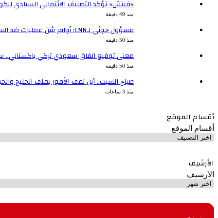
«فيتش» تؤكد التصنيف الائتماني السيادي للكويت 
منذ 49 دقيقة
مسؤول حوثي لـCNN: أوامر شن عمليات ضد السعوديين لا تأتي من إيران
منذ 50 دقيقة
معنى توقيع اتفاق سعودي تركي باكستاني.. س
منذ 50 دقيقة
صباح السبت.. أين تقف الأمور بملف الخليج والح
منذ 3 ساعات
أقسام الموقع
أقسام الموقع
الأرشيف
الأرشيف