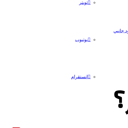
تويتر
 جانبي
يوتيوب
انستقرام
؟