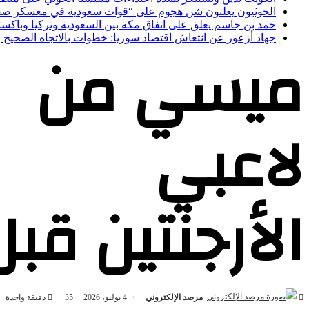
الحوثيون يعلنون شن هجوم على “قوات سعودية في معسكر صح
حمد بن جاسم يعلق على اتفاق مكة بين السعودية وتركيا وباكست
جهاد أزعور عن انتعاش اقتصاد سوريا: خطوات بالاتجاه الصحيح 
ميسي من
لاعبي
الأرجنتين قب
مرصد الإلكتروني
4 يوليو، 2026
35
دقيقة واحدة