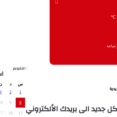
℃
التقويم
أغ
س
د
ن
يدية
3
2
1
10
9
8
كل جديد الى بريدك الألكتروني
17
16
15