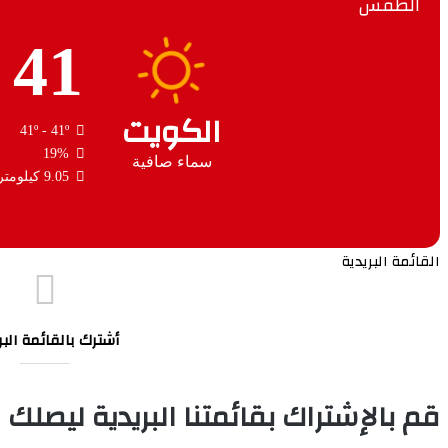
الطقس
41
الكويت
41º - 41º
19%
سماء صافية
9.05 كيلومتر/ساعة
القائمة البريدية
أشترك بالقائمة البر
قم بالإشتراك بقائمتنا البريدية ليصلك 