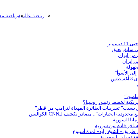
رياضة عالمية
رياضة مح
يسمبر
ي سابق يعلق
ى إيران
جهولة
طس
سلمين”
لأمريكية لخطط رئيس روسيا؟
ق بسبب” تسريبات الطائرة المهداة لترامب من قطر”
ة الخيارات”.. مصادر تكشف لـCNN الكواليس
مانا السورية
 طريق «الشيخ زايد» لمدة أسبوع
قة نجران السعودية