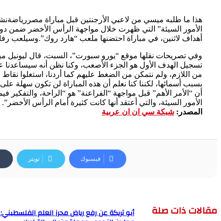
أهداف لاثنين، في مباراة احتضنها ملعب “هارد روك”.وسيلعب رفاق ميسي مع مصر في دور الـ16، على أرض ملع
وفي تصريحات نقلها موقع “يورو سبورت”، السبت، قال ليونيل مي
تسجيل الهدف الأول هو الجزء الأصعب، وكنا نظن أنه سيساعدنا عل
من اللازم، ولم نتمكن من الضغط عليهم كما أردنا، استغلوا نقاط
أن “الأمر الأهم” قبل مواجهة “الفراعنة” هو “الراحة، والتفكير فيما
الأمور السيئة، والتي أعتقد أنها كانت كثيرة أمام الرأس الأخضر”.
المصدر:
شبكة سي ان ان عربية
فيسبوك
تويتر
مقالات ذات صلة
أبو تريكة عن رفع رياض محرز العلم الفلسطيني: 