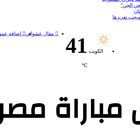
ن الجن”
ان
ويجب تعزيزها
مقال عشوائي
إضافة عمود
41
الكويت
℃
ل مباراة مصر