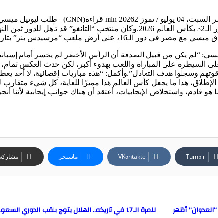
هذا ما طلبه ميسي من لاعبي الأرجنتين قبل مباراة مص
الأمور السيئة” التي ظهرت خلال مواجهة الرأس الأخضر ضمن دور الـ32 بكأس العالم 2026
ب “مرسيدس بنز” بتاريخ 7 يوليو/ تموز الجاري.
سي: “لم يكن من قبيل الصدفة أن الرأس الأخضر لم يخسر أمام إسباني
ى السيطرة على المباراة واللعب بهدوء أكبر، لكن حدث العكس تمام، فق
 قوتهم وسجلوا هدف التعادل”.وأكمل: “هذه مباريات إقصائية، لا أحد يع
 هو قادم، واستخلاص الإيجابيات، أعتقد أن هناك جوانب إيجابية لأننا أنجز
ماسنجر
مشاركة ع
“العدوان” أظهر
للمرة الـ17 في تاريخه.. الهلال يتوج بلقب الدوري السعودي