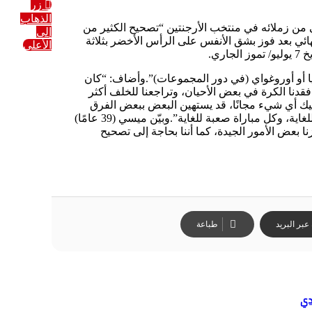
زر
الذهاب
ررياضةنشر السبت، 04 يوليو / تموز 20262 min قراءة(CNN)– طلب ليونيل ميسي من زملائه في منتخب الأرجنتين “تصحيح الكثير من
إلى
.وكان منتخب “التانغو” قد تأهل للدور ثمن النهائي بعد فوز بشق الأنفس على الرأس الأخضر بثلاثة
الأعلى
ا أو أوروغواي (في دور المجموعات)”.وأضاف: “كان
دنا الكرة في بعض الأحيان، وتراجعنا للخلف أكثر
طيك أي شيء مجانًا، قد يستهين البعض ببعض الفرق
بسبب أسمائها، لكننا كنا نعلم أن هذه المباراة لن تكون سهلة على الإطلاق، هذا ما يجعل كأس العالم هذا مميزًا للغاية، كل شيء متقارب للغاية، وكل مباراة صعبة للغاية”.وبيّن ميسي (39 عامًا)
نا بعض الأمور الجيدة، كما أننا بحاجة إلى تصحيح
بر البريد
طباعة