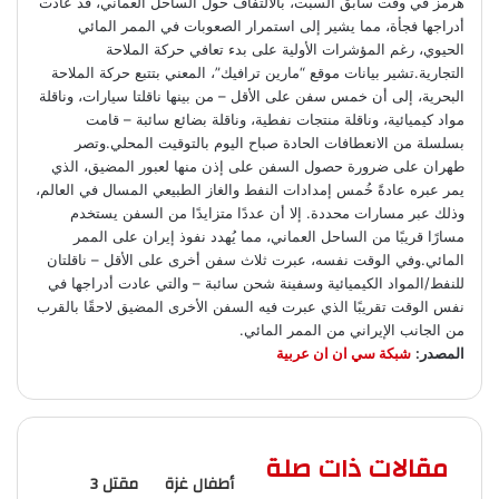
هرمز في وقت سابق السبت، بالالتفاف حول الساحل العماني، قد عادت
أدراجها فجأة، مما يشير إلى استمرار الصعوبات في الممر المائي
الحيوي، رغم المؤشرات الأولية على بدء تعافي حركة الملاحة
التجارية.تشير بيانات موقع “مارين ترافيك”، المعني بتتبع حركة الملاحة
البحرية، إلى أن خمس سفن على الأقل – من بينها ناقلتا سيارات، وناقلة
مواد كيميائية، وناقلة منتجات نفطية، وناقلة بضائع سائبة – قامت
بسلسلة من الانعطافات الحادة صباح اليوم بالتوقيت المحلي.وتصر
طهران على ضرورة حصول السفن على إذن منها لعبور المضيق، الذي
يمر عبره عادةً خُمس إمدادات النفط والغاز الطبيعي المسال في العالم،
وذلك عبر مسارات محددة. إلا أن عددًا متزايدًا من السفن يستخدم
مسارًا قريبًا من الساحل العماني، مما يُهدد نفوذ إيران على الممر
المائي.وفي الوقت نفسه، عبرت ثلاث سفن أخرى على الأقل – ناقلتان
للنفط/المواد الكيميائية وسفينة شحن سائبة – والتي عادت أدراجها في
نفس الوقت تقريبًا الذي عبرت فيه السفن الأخرى المضيق لاحقًا بالقرب
من الجانب الإيراني من الممر المائي.
المصدر:
شبكة سي ان ان عربية
مقالات ذات صلة
أطفال غزة
مقتل 3