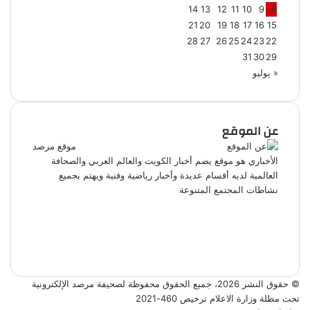
14
13
12
11
10
9
8
21
20
19
18
17
16
15
28
27
26
25
24
23
22
31
30
29
« يوليو
عن الموقع
موقع مرصد
الأخباري هو موقع يضم أخبار الكويت والعالم العربي والصحافة
العالمية لديه أقسام عديدة وأخبار رياضية وفنية ويهتم بجميع
نشاطات المجتمع المتنوعة
فيسبوك
تويتر
يوتيوب
انستقرام
© حقوق النشر 2026، جميع الحقوق محفوظة لصحيفة مرصد الإلكترونية
تحت مظلة وزارة الاعلام ترخيص 460-2021