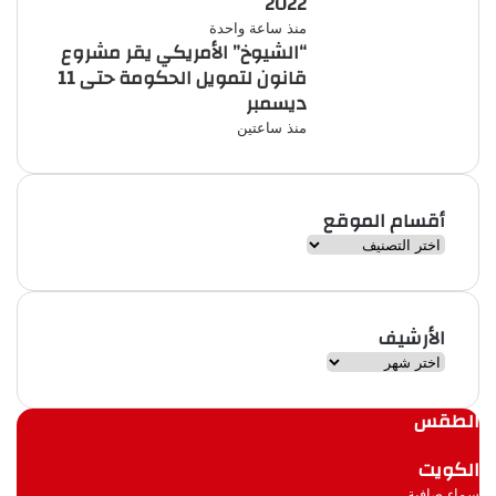
2022
منذ ساعة واحدة
“الشيوخ” الأمريكي يقر مشروع
قانون لتمويل الحكومة حتى 11
ديسمبر
منذ ساعتين
أقسام الموقع
أ
ق
س
ا
الأرشيف
م
ا
ا
ل
ل
م
أ
الطقس
و
ر
ق
ش
الكويت
ع
ي
سماء صافية