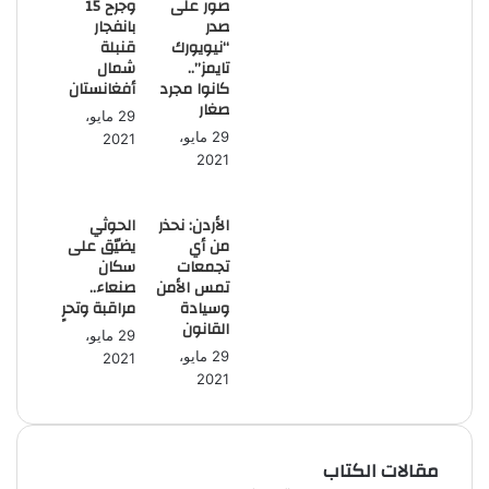
صور على
وجرح 15
صدر
بانفجار
“نيويورك
تايمز”..
‬شمال
كانوا مجرد
أفغانستان
صغار
29 مايو،
29 مايو،
2021
2021
الأردن: نحذر
الحوثي
من أي
يضيّق على
تجمعات
سكان
تمس الأمن
صنعاء..
وسيادة
مراقبة وتحرٍ
القانون
29 مايو،
29 مايو،
2021
2021
مقالات الكتاب