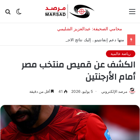
القائمة
الوضع
بح
المظلم
عن
منها دعم إنفانتينو.. إليك نتائج الاجتماع الطارئ لـ”فيفا” في المغرب
رياضة عالمية
الكشف عن قميص منتخب مصر
أمام الأرجنتين
مرصد الإلكتروني
5 يوليو، 2026
41
أقل من دقيقة