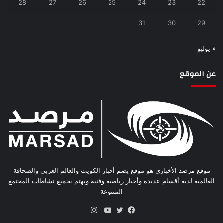
28
27
26
25
24
23
22
31
30
29
« يوليو
عن الموقع
موقع مرصد الأخباري هو موقع يضم أخبار الكويت والعالم العربي والصحافة
العالمية لديه أقسام عديدة وأخبار رياضية وفنية ويهتم بجميع نشاطات المجتمع
المتنوعة
انستقرام
فيسبوك
تويتر
يوتيوب