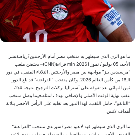
ما هو الزي الذي سيظهر به منتخب مصر أمام الأرجنتين؟رياضةنشر
الأحد، 05 يوليو / تموز 20261 min قراءة(CNN)– يحتضن ملعب
“مرسيدس بنز” مواجهة بين مصر والأرجنتين، الثلاثاء المقبل، في دور
الـ16 من كأس العالم 2026. وكان منتخب “الفراعنة” قد بلغ الدور
ثمن النهائي بعد تفوقه على أستراليا بركلات الترجيح بنتيجة 2/4،
عقب نهاية الوقت الأصلي والإضافي بهدف لمثله.فيما وصل منتخب
“التانغو”، حامل اللقب، لهذا الدور بعد تغلبه على الرأس الأخضر بثلاثة
أهداف لاثنين.
ما الزي الذي سيظهر فيه لاعبو مصر؟سيرتدي منتخب “الفراعنة”
القميص الأحمر، والشورت والجوارب السوداء، فيما سيرتدي لاعبو