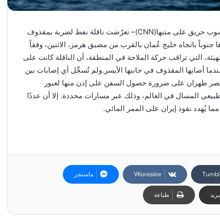
هيئة بحرية: ضربة تستهدف ناقلة نفط قرب مضيق هرمز.. ونشوب حريق على متنها(CNN)– تعرّضت ناقلة نفط لضربة بمقذوف
نوباً باتجاه خليج عُمان بالقرب من مضيق هرمز، الاثنين، وفقاً
جارة البحرية البريطانية (UKMTO).وذكرت الهيئة، التي تراقب حركة الملاحة في المنطقة، أن الناقلة كانت على
دما أصابها المقذوف في جانبها الأيسر.ولم تُسجَّل أي إصابات بين
ث. وتصر طهران على ضرورة حصول السفن على إذن منها لعبور
طبيعي المسال في العالم، وذلك عبر مسارات محددة. إلا أن عددًا
ما يُهدد نفوذ إيران على الممر المائي.
ماسنجر
ريد
طباعة