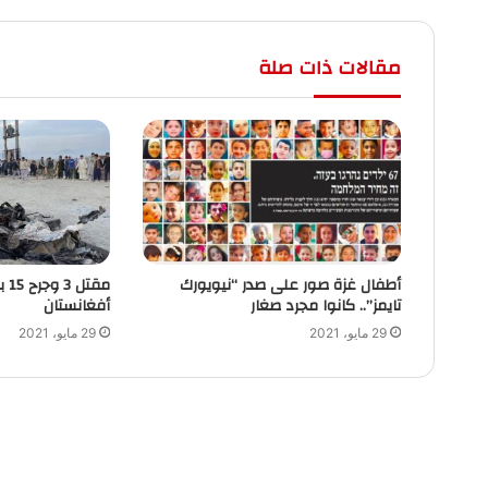
مقالات ذات صلة
أطفال غزة صور على صدر “نيويورك
تايمز”.. كانوا مجرد صغار
أفغانستان
29 مايو، 2021
29 مايو، 2021