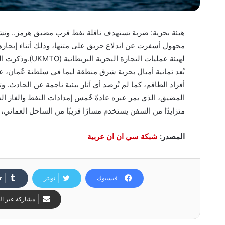
مجهول أسفرت عن اندلاع حريق على متنها، وذلك أثناء إبحارها ج
لهيئة عمليات الت
بُعد ثمانية أميال بحرية شرق منطقة ليما في سلطنة عُمان، عن
أفراد الطاقم، كما لم تُرصد أي آثار بيئية ناجمة عن الحاد
المضيق، الذي يمر عبره عادةً خُمس إمدادات النفط والغاز ال
متزايدًا من السفن يستخدم مسارًا قريبًا من الساحل العماني، م
المصدر:
شبكة سي ان ان عربية
فيسبوك
تويتر
مشاركة عبر الب