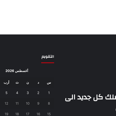
التقويم
أغسطس 2026
س
د
ن
ث
أرب
يصلك كل جديد الى
1
2
3
4
5
12
11
10
9
8
19
18
17
16
15