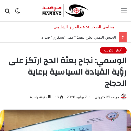
القائمة
الوضع
بح
المظلم
عن
الجيش اليمني يعلن تنفيذ “عمل عسكري” ضد مواقع للحوثيين
أخبار الكويت
الوسمي: نجاح بعثة الحج ارتكز على
رؤية القيادة السياسية برعاية
الحجاج
مرصد الإلكتروني
7 يوليو، 2026
16
دقيقة واحدة