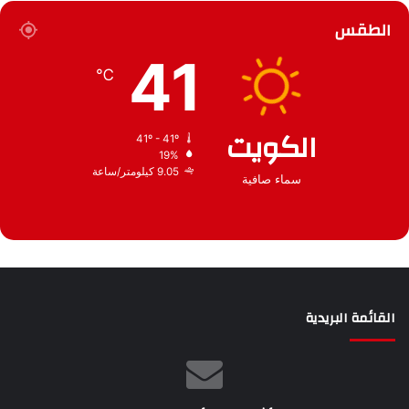
ر
ع
الطقس
ش
ي
41
ف
℃
الكويت
41º - 41º
19%
9.05 كيلومتر/ساعة
سماء صافية
القائمة البريدية