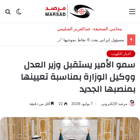
القائمة
الوضع
بح
المظلم
عن
مسؤول إيراني يعدد 6 نقاط بموجبها “تصحح أمريكا سلوكها” لفتح مضيق هرمز
أخبار الكويت
سمو الأمير يستقبل وزير العدل
ووكيل الوزارة بمناسبة تعيينها
بمنصبها الجديد
مرصد الإلكتروني
7 يوليو، 2026
22
أقل من دقيقة