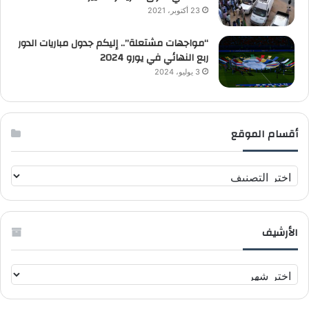
23 أكتوبر، 2021
“مواجهات مشتعلة”.. إليكم جدول مباريات الدور
ربع النهائي في يورو 2024
3 يوليو، 2024
أقسام الموقع
أ
ق
س
ا
الأرشيف
م
ا
ل
ا
م
ل
و
أ
ق