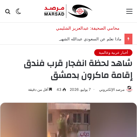
القائمة
الوضع
بح
المظلم
عن
ماذا نعلم عن السعودي عبدالله الشهري بعد تعيينه قائدا للتحالف البحري؟
أخبار عربية وعالمية
شاهد لحظة انفجار قرب فندق
إقامة ماكرون بدمشق
مرصد الإلكتروني
7 يوليو، 2026
43
أقل من دقيقة