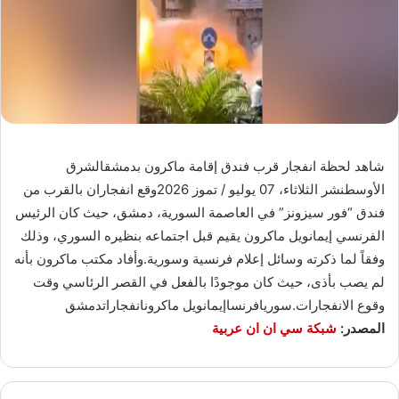
شاهد لحظة انفجار قرب فندق إقامة ماكرون بدمشقالشرق
الأوسطنشر الثلاثاء، 07 يوليو / تموز 2026وقع انفجاران بالقرب من
فندق “فور سيزونز” في العاصمة السورية، دمشق، حيث كان الرئيس
الفرنسي إيمانويل ماكرون يقيم قبل اجتماعه بنظيره السوري، وذلك
وفقاً لما ذكرته وسائل إعلام فرنسية وسورية.وأفاد مكتب ماكرون بأنه
لم يصب بأذى، حيث كان موجودًا بالفعل في القصر الرئاسي وقت
وقوع الانفجارات.سوريافرنساإيمانويل ماكرونانفجاراتدمشق
المصدر:
شبكة سي ان ان عربية