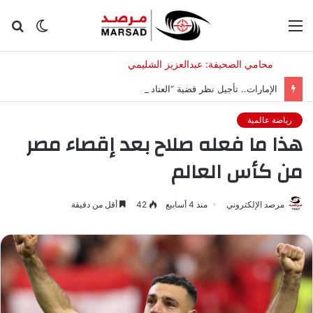
القائمة
الوضع
بح
المظلم
عن
الإمارات.. تأجيل نظر قضية “العتاد العسكري للسودان”
رياضة عالمية
هذا ما فعله صلاح بعد إقصاء مصر
من كأس العالم
مرصد الإلكتروني
منذ 4 أسابيع
42
أقل من دقيقة