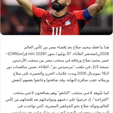
هذا ما فعله محمد صلاح بعد إقصاء مصر من كأس العالم
2026رياضةنشر الثلاثاء، 07 يوليو / تموز 20261 min قراءة(CNN)–
خسر محمد صلاح ورفاقه في منتخب مصر من منتخب الأرجنتين
بنتيجة 2/3، في ملعب “مرسيدس بنز”، الثلاثاء، ضمن منافسات دور
الـ16 بمونديال 2026.وبدت علامات الحزن والحسرة على صلاح
وزملائه عقب صافرة النهاية، وقد صافحوا وعانقوا بعضهم البعض.
كما شُوهد لاعبي منتخب “التانغو” وهم يصافحون لاعبي منتخب
“الفراعنة”، إذ حرصوا على دعمهم ومواساتهم بعد إقصائهم من كأس
العالم.وتوجّه صلاح نحو الجماهير المصرية، التي تواجدت في
المدرجات، ووجه لهم التحية كتعبير عن شكره لهم بعد مساندتهم