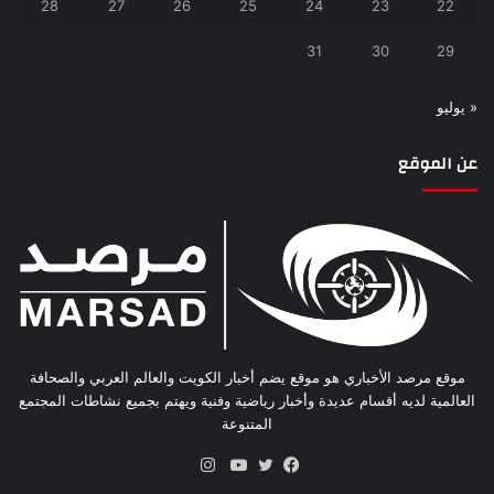
28
27
26
25
24
23
22
31
30
29
« يوليو
عن الموقع
موقع مرصد الأخباري هو موقع يضم أخبار الكويت والعالم العربي والصحافة
العالمية لديه أقسام عديدة وأخبار رياضية وفنية ويهتم بجميع نشاطات المجتمع
المتنوعة
انستقرام
فيسبوك
تويتر
يوتيوب