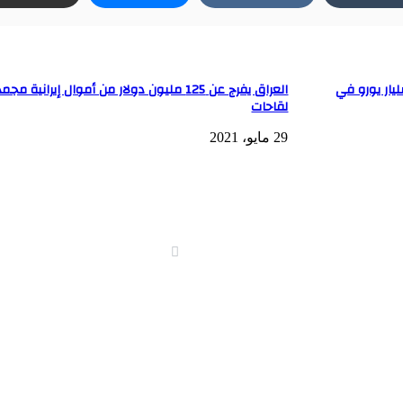
ي الميزانية الفرنسية سيرتفع إلى 220 مليار يورو في
العراق يفرج عن 125 مليون دولار من أموال إيرانية 
لقاحات
29 مايو، 2021