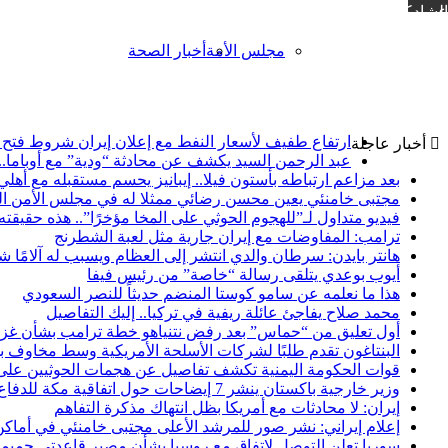
مشاركة عبر البريد
مجلس الأمة
أخبار الصحة
ارتفاع طفيف لأسعار النفط مع إعلان إيران شروط فتح
أخبار عاجلة
عبد الرحمن السيد يكشف عن محادثة “ودية” مع أوباما
بعد مزاعم ارتباطه بأستون فيلا.. إيبانيز يحسم مستقبله مع أهلي
مجتبى خامنئي يعين محسن رضائي ممثلا له في مجلس الأمن ا
فيديو متداول لـ”للهجوم الحوثي على المخا مؤخرًا”.. هذه حقيقته
ترامب: المفاوضات مع إيران جارية مثل لعبة الشطرنج
هانتر بايدن: سرطان والدي انتشر إلى العظام ويسبب له آلامًا ش
أيوب بوعدي يتلقى رسالة “خاصة” من رئيس فيفا
هذا ما نعلمه عن سامو كوستا المنضم حديثاً للنصر السعودي
محمد صلاح يفاجئ عائلة ريفية في تركيا.. إليك التفاصيل
أول تعليق من “حماس” بعد رفض نتنياهو خطة ترامب بشأن غز
البنتاغون تقدم طلبًا لشركات الأسلحة الأمريكية وسط مخاوف 
قوات الحكومة اليمنية تكشف تفاصيل عن هجمات الحوثيين على 
وزير خارجية باكستان ينشر 7 إيضاحات حول اتفاقية مكة للدفاع المشترك
إيران: لا محادثات مع أمريكا بظل انتهاك مذكرة التفاهم
إعلام إيراني: نشر صور للمرشد الأعلى مجتبى خامنئي في أماكن 
سوريا تعلن التوصل لاتفاق مع روسيا بشأن مصير قاعدتي حم