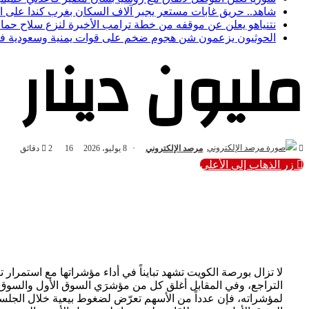
شاهد.. حريق غابات مستعر يجبر آلاف السكان بغرب كندا على ال
نتنياهو يعلن عن موقفه من خطة ترامب الأخيرة لنزع سلاح حم
الحوثيون يزعمون شن هجوم ضخم على قوات يمنية وسعودية في
مليون دينار
مرصد الإلكتروني
8 يوليو، 2026
16
2 دقائق
زر الذهاب إلى الأعلى
لا تزال بورصة الكويت تشهد تبايناً في أداء مؤشراتها مع استمرار
التراجع، وفي المقابل أغلق كل من مؤشرَي السوق الأول والسوق ا
لمؤشراته، فإن عدداً من الأسهم تعرّض لضغوط بيعية خلال الجلسة