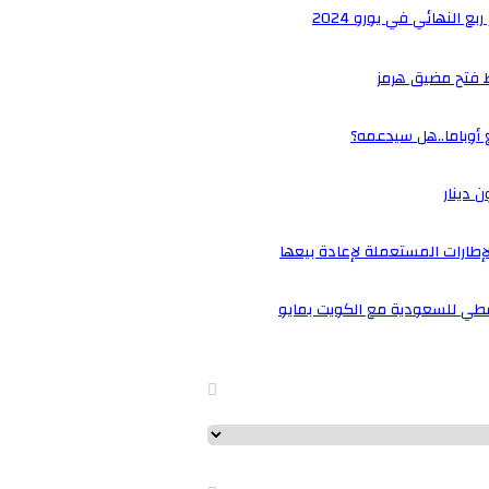
 النهائي في يورو 2024
ط فتح مضيق هرمز
أوباما..هل سيدعمه؟
لإطارات المستعملة لإعادة بيعها