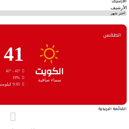
الأرشيف
الأرشيف
الطقس
41
الكويت
41º - 41º
19%
سماء صافية
9.05 كيلومتر/ساعة
القائمة البريدية