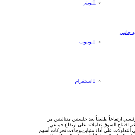
تويتر
 جانبي
يوتيوب
انستقرام
يسي ارتفاعاً طفيفاً بعد جلستين متتاليتين من
م افتتاح السوق تعاملاته على ارتفاع جماعي
ي التداولات على أداء متباين.وجاءت تحركات أسهم