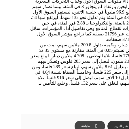
داء مكونات السوق الأول وغياب التحركات السعرية
الاستثنائية.وامتد هذا الهدوء إلى السوق الرئيسي، حيث جاءت المكاسب والخسائر ضمن مستويات محدودة، إذ تصدّر سهم أصول قائمة الرابحين بارتفاع لم يتجاوز 8 في المئة، بينما تصدّر سهم
ميدان قائمة المتراجعين بانخفاض لم يتجاوز 5 في المئة.وتراجعت القيمة المتداولة بنسبة 25.6 في المئة، لتبلغ 72.1 مليون دينار، مقارنة مع 96.9 مليوناً في جلسة الاثنين، ليستمر السوق الأول
في الاستحواذ على الحصة الأكبر من إجمالي تلك السيولة بنسبة 57 في المئة، فيما استحوذ السوق الرئيسي على الحصة المتبقية ونسبتها 43 في المئة.وتم تداول نحو 132 سهماً، ليرتفع منها 54،
فيما انخفض 55، واستقرت الأسعار لـ 23 سهماً، وانخفضت المؤشرات الوزنية لـ 8 قطاعات في السوق بقيادة قطاع الرعاية الصحية بـ 2.95 بالمئة، والتكنولوجيا بـ 2.88 في المئة، في حين
في المئة، والخدمات الاستهلاكية بـ 0.56 في المئة، واستقرت المؤشرات لقطاع المنافع.وفي تفاصيل أداء المؤشرات، سجّل
مؤشر السوق العام انخفاضاً بنحو 5.26 نقاط، بما يعادل 0.06 في المئة، ليصل إلى مستوى 8733 نقطة، إذ تم تداول 310.2 ملايين سهم، تمت عبر 21796 صفقة.كما تراجع مؤشر السوق الأول
في حين ارتفع المؤشر الرئيسي بنحو 12.18 نقطة، بما نسبته 0.14 في المئة، ليغلق عند مستوى 8841 نقطة بقيمة متداولة بلغت 31 مليون دينار، وبكمية تداول 209.8 ملايين سهم، تمت من
خلال 13086 صفقة.ونتيجة لذلك، خسرت القيمة السوقية للبورصة ما قيمته 30.6 مليون دينار، لتصل إلى مستوى 52.32 ملياراً، أي بانخفاض نسبته 0.05 في المئة، مقارنة مع مستوى 52.35
ملياراً، في ختام جلسة الاثنين.وعن الأسهم الأكثر تداولاً من حيث القيمة، فقد حلّ سهم بيتك أولاً بقيمة 7.16 ملايين دينار، ليصل إلى سعر 778 فلساً، تلاه الوطني بـ 4.308 ملايين دينار، ليبلغ سعر
812 فلساً، ومن ثم متحدة بـ 3.508 ملايين، ليغلق على سعر 300 فلس، واكتتاب بـ 2.81 مليون، ليبلغ سعر 38.4 فلساً، وخامساً الصفاة بـ 2.63 مليون، ليصل إلى سعر 203 فلوس.وتصدّر سهم
أصول قائمة الأسهم الأكثر ارتفاعاً، بنسبة 7.64 في المئة، بتداول 624.7 ألف سهم، ليصل إلى سعر 296 فلساً، تلاه تنظيف بـ 6.64 في المئة، بتداول 8.61 ملايين سهم، ليبلغ سعر 289 فلساً، ومن
ثم يوباك بـ 6.63 في المئة، بتداول 3.38 ملايين سهم، ليبلغ سعر 193 فلساً، وأولى تكافل بـ 4.65 في المئة، بتداول 2.13 مليون سهم، ليصل إلى سعر 225 فلساً، وخامساً الصفاة بنسبة 4.64 في
المئة، بتداول 13.2 مليون سهم.على الجانب الآخر، سجّل سهم ميدان انخفاضاً بنسبة 4.58 في المئة ليتصدر قائمة الأسهم الأكثر تراجعاً، بتداول 10 آلاف سهم، ليصل إلى سعر 916 فلساً، تلاه
شعبية بـ 4.45 في المئة، وبتداول 1.03 مليون سهم، لينخفض إلى سعر 236 فلساً، ومن ثم أم القيوين بـ 4.35 في المئة، بتداول 166.3 ألف سهم، ليغلق على سعر 132 فلساً، وخليج للتأمين بـ
بر البريد
طباعة