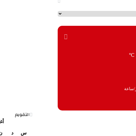
℃
التقويم
أغ
س
د
ن