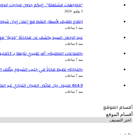
“مواجهات مشتعلة”.. إليكم جدول مباريات الدور ربع
3 يوليو، 2024
ارتفاع طفيف لأسعار النفط مع إعلان إيران شرو
منذ 5 ساعات
عبد الرحمن السيد يكشف عن محادثة “ودية” مع 
منذ 6 ساعات
«الصناعات الوطنية»: أمر تغييري لتابعة بـ 13مليون دينار
منذ 7 ساعات
«التجارة» تضبط مخزناً في جليب الشيوخ ينظّف ا
منذ 7 ساعات
464.9 مليون ريال فائض الميزان التجاري غير النفطي للسعودية مع الكويت بمايو
منذ 7 ساعات
أقسام الموقع
أقسام الموقع