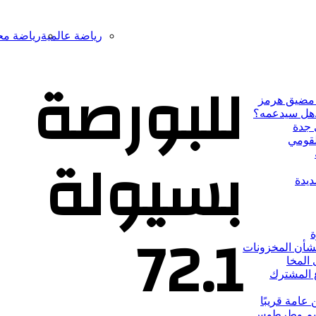
رياضة عالمية
رياضة مح
للبورصة
 مضيق هرمز
..هل سيدعمه؟
 جدة
لقومي
بسيولة
ديدة
72.1
ة
بشأن المخزونات
المخا
عامة قريبًا
يميم وطرطوس